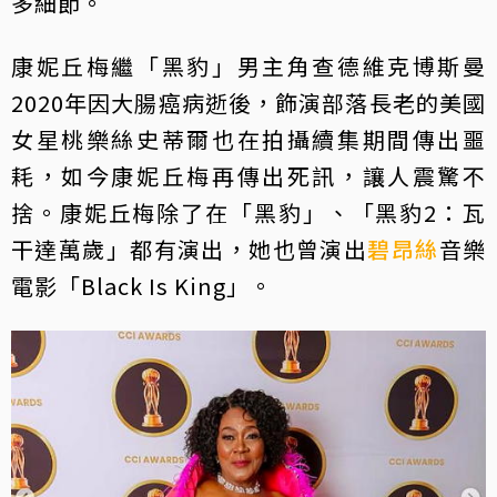
多細節。
康妮丘梅繼「黑豹」男主角查德維克博斯曼
2020年因大腸癌病逝後，飾演部落長老的美國
女星桃樂絲史蒂爾也在拍攝續集期間傳出噩
耗，如今康妮丘梅再傳出死訊，讓人震驚不
捨。康妮丘梅除了在「黑豹」、「黑豹2：瓦
干達萬歲」都有演出，她也曾演出
碧昂絲
音樂
電影「Black Is King」。