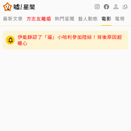
最新文章
方志友離婚
熱門星聞
藝人動態
電影
電視
伊能靜認了「逼」小哈利參加陸綜！背後原因超
暖心
王彩樺認了「最後一次Do臉」 親揭內幕：這次做
完撐10幾年