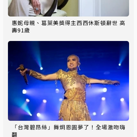
惠妮母親、葛萊美獎得主西西休斯頓辭世 高
壽91歲
「台灣碧昂絲」舞炯恩圓夢了！全場激吻嗨
翻