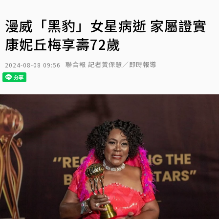
漫威「黑豹」女星病逝 家屬證實
康妮丘梅享壽72歲
聯合報 記者黃保慧／即時報導
2024-08-08 09:56