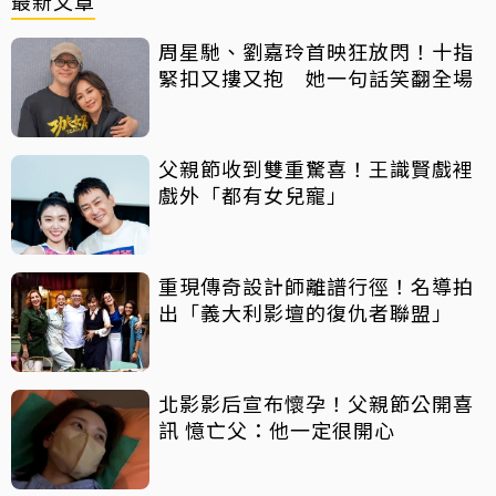
最新文章
周星馳、劉嘉玲首映狂放閃！十指
緊扣又摟又抱 她一句話笑翻全場
父親節收到雙重驚喜！王識賢戲裡
戲外「都有女兒寵」
重現傳奇設計師離譜行徑！名導拍
出「義大利影壇的復仇者聯盟」
北影影后宣布懷孕！父親節公開喜
訊 憶亡父：他一定很開心