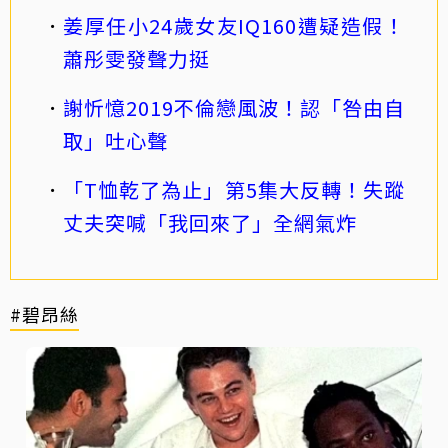
姜厚任小24歲女友IQ160遭疑造假！
蕭彤雯發聲力挺
謝忻憶2019不倫戀風波！認「咎由自
取」吐心聲
「T恤乾了為止」第5集大反轉！失蹤
丈夫突喊「我回來了」全網氣炸
#碧昂絲