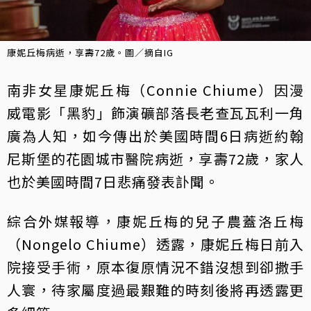
康妮丘梅病逝，享壽72歲。圖／摘自IG
南非女星康妮丘梅（Connie Chiume）因漫
威電影「黑豹」飾演礦部落長老查瓦瓦利一角
廣為人知，如今傳出於美國時間6日病逝約翰
尼斯堡的花園城市醫院病逝，享壽72歲，家人
也於美國時間7日悲痛發表訃聞。
綜合外媒報導，康妮丘梅的兒子農蓋洛丘梅
（Nongelo Chiume）透露，康妮丘梅日前入
院接受手術，原本復原情況不錯沒想到卻撒手
人寰，待家屬度過最艱難的時刻後將再透露更