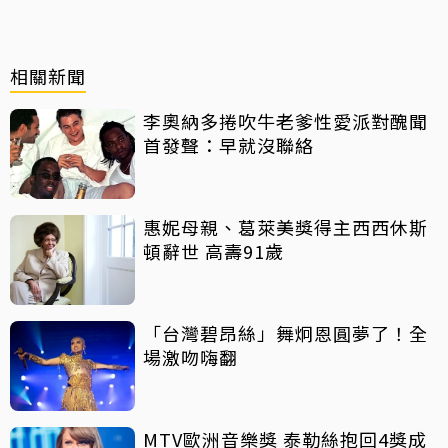
相關新聞
李奧納多捲吹牛老爹性愛派對醜聞
首發聲：早就沒聯絡
惠妮母親、葛萊美獎得主西西休斯
頓辭世 高壽91歲
「台灣碧昂絲」舞炯恩圓夢了！全
場激吻嗨翻
MTV歐洲音樂獎 泰勒絲抱回4獎成