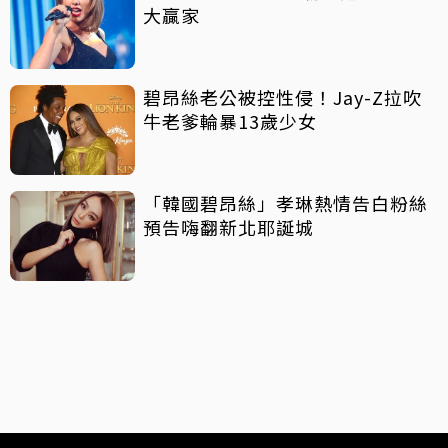
大贏家
碧昂絲老公被控性侵！Jay-Z拉吹
牛老爹輪暴13歲少女
「韓國碧昂絲」孝琳熱情告白粉絲
預告嗨翻新北耶誕城