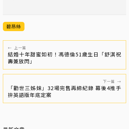
碧昂絲
←
上一篇
結婚十年甜蜜如初！馮德倫51歲生日「舒淇祝
壽兼放閃」
下一篇
→
「勸世三姊妹」32場完售再締紀錄 幕後4推手
拚英語版年底定案