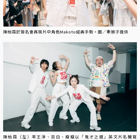
陳柏霖於簽名會再現片中角色Makoto經典手勢。圖／牽猴子提供
陳柏霖（左）率王淨、百白、瘦瘦以「鬼才之道」英文片名簡寫