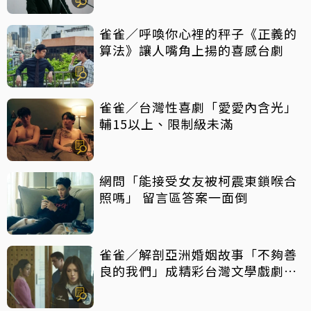
雀雀／呼喚你心裡的秤子《正義的
算法》讓人嘴角上揚的喜感台劇
雀雀／台灣性喜劇「愛愛內含光」
輔15以上、限制級未滿
網問「能接受女友被柯震東鎖喉合
照嗎」 留言區答案一面倒
雀雀／解剖亞洲婚姻故事「不夠善
良的我們」成精彩台灣文學戲劇作
品