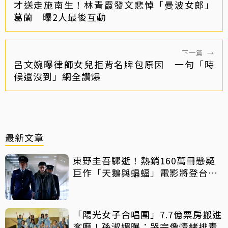
才送走施南生！林青霞發文悲悼「曼波女郎」
葛蘭 曝2人最後互動
下一篇
→
呂文婉曝律師女兒拒背名牌包原因 一句「時
候還沒到」網全讚爆
最新文章
東野圭吾驟逝！熱銷160萬冊懸疑
巨作「天鵝與蝙蝠」電影將登台上
映
「陽光女子合唱團」7.7億票房搬進
客廳！孫淑媚曝：哭完像情緒排毒