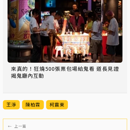
來真的！狂燒500張票包場給鬼看 道長見證
揭鬼廳內互動
王淨
陳柏霖
柯震東
←
上一篇