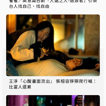
雀雀／高意識台劇「人選之人-造浪者」引領
台人找自己、找自由
王淨「心酸畫面流出」 張榕容猙獰爬行喊：
比當人還累