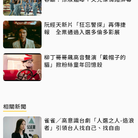
阮經天新片「狂忘警探」再傳捷
報 全票通過入選多倫多影展
柳丁哥哥飆高音聲演「戴帽子的
貓」掀粉絲童年回憶殺
相關新聞
雀雀／高意識台劇「人選之人-造浪
者」引領台人找自己、找自由