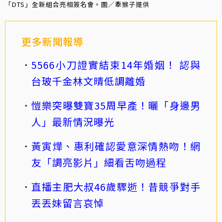
「DTS」全新組合亮相簽名會。圖／牽猴子提供
更多新聞報導
5566小刀證實結束14年婚姻！ 認與
台玻千金林文晴低調離婚
愷樂突曝雙寶35周早產！曬「身邊男
人」最新情況曝光
黃寅燁、惠利確認愛意深情熱吻！網
友「調亮影片」細看舌吻過程
直播主肥大叔46歲驟逝！昔競爭對手
丟丟妹留言哀悼