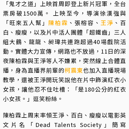
「鬼才之道」上映首周即登上新片冠軍，全台
票房破1500萬。 上映至今，導演徐漢強與
「旺來五人幫」
陳柏霖
、張榕容、
王淨
、百
白、瘦瘦，以及片中活人團體「超鐵齒」三人
組大鶴、龍龍、昶瑋共連跑超過40場戲院活
動。實體大力宣傳，網路也不放過，11日的深
夜陳柏霖與王淨等人不嫌累，突然線上合體直
播，身為直播界前輩的
柯震東
也加入直播現場
教學，還被王淨開玩笑說他在片中飾演紅衣小
女孩，讓他忍不住吐槽：「是180公分的紅衣
小女孩。」逗笑粉絲。
陳柏霖上周末率領王淨、百白、瘦瘦以電影英
文片名「Dead Talents Society」簡寫