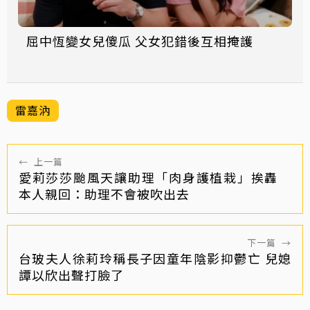
屈中恆變女兒傻瓜 父女犯錯後互相掩護
雷嘉汭
←
上一篇
愛莉莎莎颱風天讓助理「肉身護植栽」挨轟
本人親回：助理不會被吹出去
下一篇
→
台玻夫人徐莉玲稱長子因童年陰影抑鬱亡 兒媳
譚以欣出聲打臉了