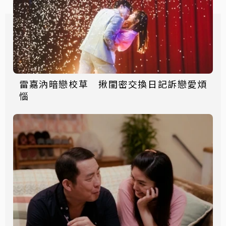
雷嘉汭暗戀校草 揪閨密交換日記訴戀愛煩
惱