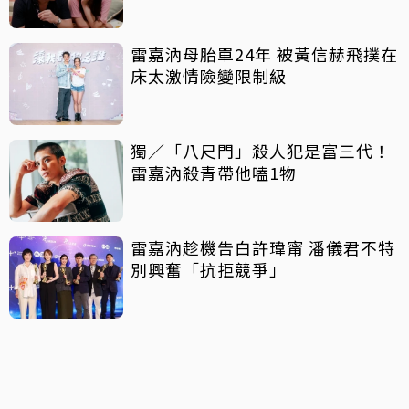
雷嘉汭母胎單24年 被黃信赫飛撲在
床太激情險變限制級
獨／「八尺門」殺人犯是富三代！
雷嘉汭殺青帶他嗑1物
雷嘉汭趁機告白許瑋甯 潘儀君不特
別興奮「抗拒競爭」