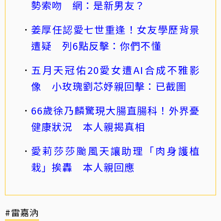
勢索吻 網：是新男友？
姜厚任認愛七世重逢！女友學歷背景
遭疑 列6點反擊：你們不懂
五月天冠佑20愛女遭AI合成不雅影
像 小玫瑰劉芯妤親回擊：已截圖
66歲徐乃麟驚現大腸直腸科！外界憂
健康狀況 本人親揭真相
愛莉莎莎颱風天讓助理「肉身護植
栽」挨轟 本人親回應
#雷嘉汭