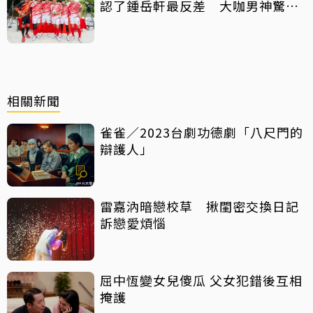
認了鍾岳軒最反差 大咖男神驚喜
客串
相關新聞
雀雀／2023台劇功德劇「八尺門的
辯護人」
雷嘉汭暗戀校草 揪閨密交換日記
訴戀愛煩惱
屈中恆變女兒傻瓜 父女犯錯後互相
掩護