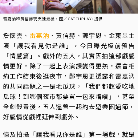
雷嘉汭和黃信赫玩夾娃娃機。圖／CATCHPLAY+提供
詹懷雲、
雷嘉汭
、黃信赫、鄭宇恩、金東昱主
演「讓我看見你是誰」，今日曝光檔前預告
「情感篇」。戲外的五人，其實因拍這部戲感
情更好，除了一起上表演課變得更熟，還會相
約工作結束後逛夜市，鄭宇恩更透露和雷嘉汭
的共同話題之一是地瓜球，「我們都超愛吃地
瓜球！到哪個夜市都要買一包來嚐嚐」，甚至
全劇殺青後，五人還曾一起約去遊樂園過節，
好感情從戲裡延伸到戲外。
憶及拍攝「讓我看見你是誰」第一場戲，就是