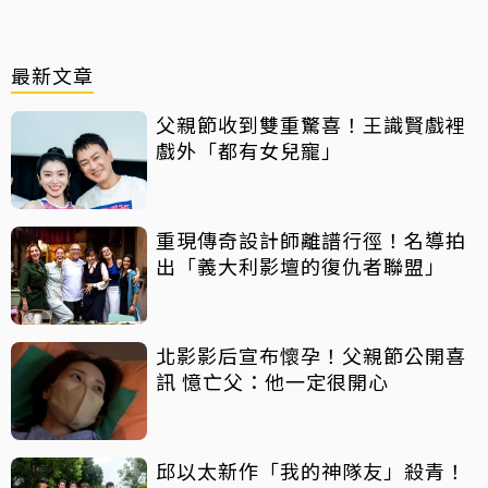
最新文章
父親節收到雙重驚喜！王識賢戲裡
戲外「都有女兒寵」
重現傳奇設計師離譜行徑！名導拍
出「義大利影壇的復仇者聯盟」
北影影后宣布懷孕！父親節公開喜
訊 憶亡父：他一定很開心
邱以太新作「我的神隊友」殺青！