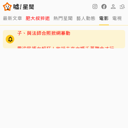
最新文章
肥大叔猝逝
熱門星聞
藝人動態
電影
電視
周渝民護女超狂！放話未來女婿千萬聘金才行
GD私下反差萌藏不住！霸總遇大聲公秒變乖兒
子、與法師合照掀網暴動