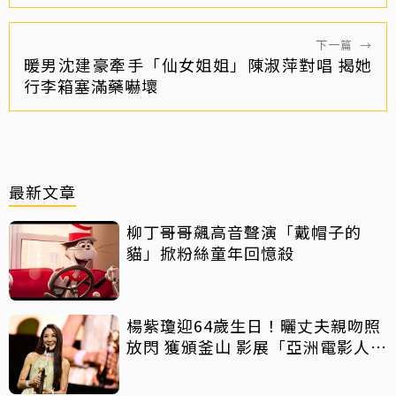
下一篇
→
暖男沈建豪牽手「仙女姐姐」陳淑萍對唱 揭她
行李箱塞滿藥嚇壞
最新文章
柳丁哥哥飆高音聲演「戴帽子的
貓」掀粉絲童年回憶殺
楊紫瓊迎64歲生日！曬丈夫親吻照
放閃 獲頒釜山 影展「亞洲電影人
獎」