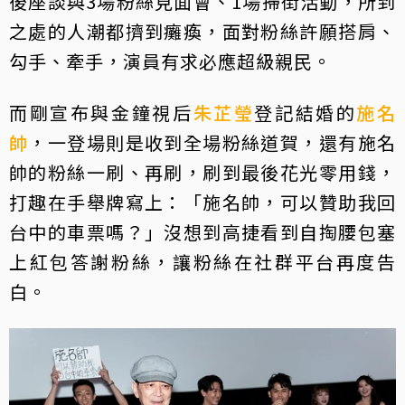
後座談與3場粉絲見面會、1場掃街活動，所到
之處的人潮都擠到癱瘓，面對粉絲許願搭肩、
勾手、牽手，演員有求必應超級親民。
而剛宣布與金鐘視后
朱芷瑩
登記結婚的
施名
帥
，一登場則是收到全場粉絲道賀，還有施名
帥的粉絲一刷、再刷，刷到最後花光零用錢，
打趣在手舉牌寫上：「施名帥，可以贊助我回
台中的車票嗎？」沒想到高捷看到自掏腰包塞
上紅包答謝粉絲，讓粉絲在社群平台再度告
白。