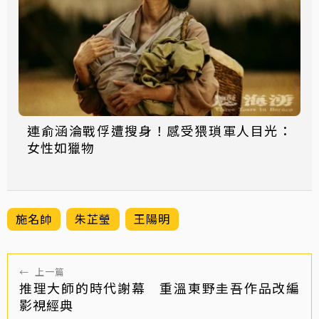
連俞涵淪戰俘遭搜身！感受猥瑣軍人目光：
女性如獵物
施名帥
朱芷瑩
王陽明
←
上一篇
推理大師的時代謝幕 重溫東野圭吾作品改編
影視經典