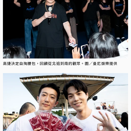
高捷決定自掏腰包，回饋從北追到南的觀眾。圖／曼尼娛樂提供