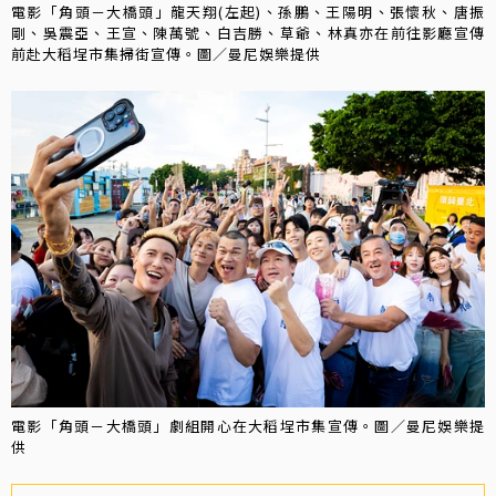
電影「角頭－大橋頭」龍天翔(左起)、孫鵬、王陽明、張懷秋、唐振
剛、吳震亞、王宣、陳萬號、白吉勝、草爺、林真亦在前往影廳宣傳
前赴大稻埕市集掃街宣傳。圖／曼尼娛樂提供
電影「角頭－大橋頭」劇組開心在大稻埕市集宣傳。圖／曼尼娛樂提
供