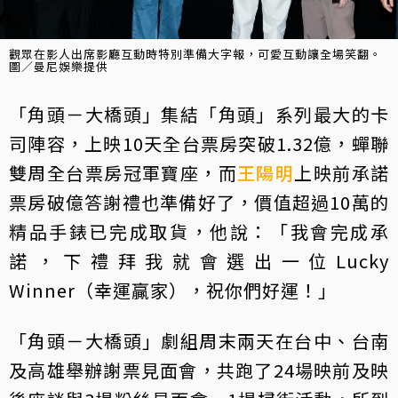
觀眾在影人出席影廳互動時特別準備大字報，可愛互動讓全場笑翻。
圖／曼尼娛樂提供
「角頭－大橋頭」集結「角頭」系列最大的卡
司陣容，上映10天全台票房突破1.32億，蟬聯
雙周全台票房冠軍寶座，而
王陽明
上映前承諾
票房破億答謝禮也準備好了，價值超過10萬的
精品手錶已完成取貨，他說：「我會完成承
諾，下禮拜我就會選出一位Lucky
Winner（幸運贏家），祝你們好運！」
「角頭－大橋頭」劇組周末兩天在台中、台南
及高雄舉辦謝票見面會，共跑了24場映前及映