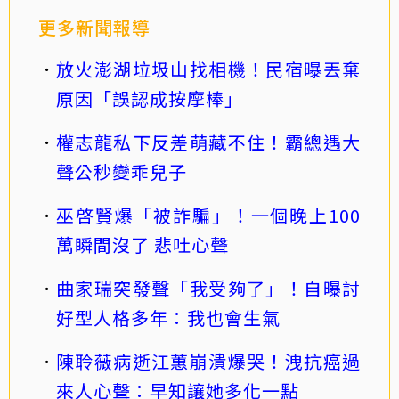
更多新聞報導
放火澎湖垃圾山找相機！民宿曝丟棄
原因「誤認成按摩棒」
權志龍私下反差萌藏不住！霸總遇大
聲公秒變乖兒子
巫啓賢爆「被詐騙」！一個晚上100
萬瞬間沒了 悲吐心聲
曲家瑞突發聲「我受夠了」！自曝討
好型人格多年：我也會生氣
陳聆薇病逝江蕙崩潰爆哭！洩抗癌過
來人心聲：早知讓她多化一點