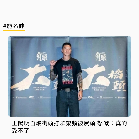
#施名帥
王陽明自爆街頭打群架頻被尻頭 怒喊：真的
受不了