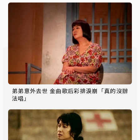
弟弟意外去世 金曲歌后彩排淚崩「真的沒辦
法唱」