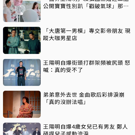
公開寶寶性別趴「戳破氣球」那一
刻
「大唐第一男模」專交影帝朋友 現
蹤大咖男星店
王陽明自爆街頭打群架頻被尻頭 怒
喊：真的受不了
弟弟意外去世 金曲歌后彩排淚崩
「真的沒辦法唱」
王陽明自爆4歲女兒已有男友 鄭人
碩提兒子感動流淚