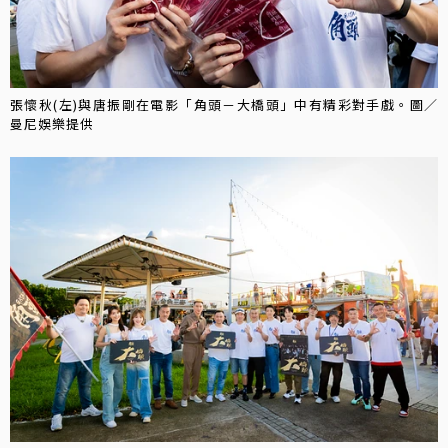
張懷秋(左)與唐振剛在電影「角頭－大橋頭」中有精彩對手戲。圖／
曼尼娛樂提供