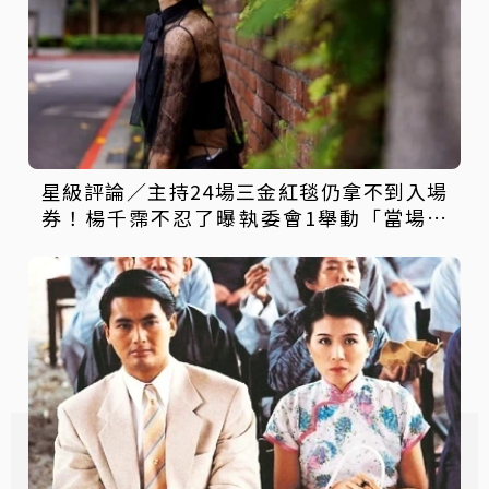
星級評論／主持24場三金紅毯仍拿不到入場
券！楊千霈不忍了曝執委會1舉動「當場爆
淚」