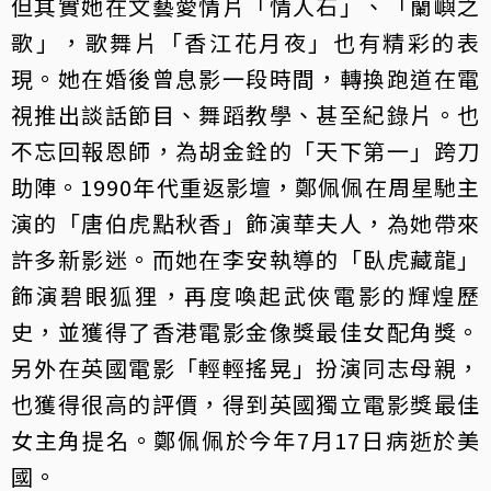
但其實她在文藝愛情片「情人石」、「蘭嶼之
歌」，歌舞片「香江花月夜」也有精彩的表
現。她在婚後曾息影一段時間，轉換跑道在電
視推出談話節目、舞蹈教學、甚至紀錄片。也
不忘回報恩師，為胡金銓的「天下第一」跨刀
助陣。1990年代重返影壇，鄭佩佩在周星馳主
演的「唐伯虎點秋香」飾演華夫人，為她帶來
許多新影迷。而她在李安執導的「臥虎藏龍」
飾演碧眼狐狸，再度喚起武俠電影的輝煌歷
史，並獲得了香港電影金像獎最佳女配角獎。
另外在英國電影「輕輕搖晃」扮演同志母親，
也獲得很高的評價，得到英國獨立電影獎最佳
女主角提名。鄭佩佩於今年7月17日病逝於美
國。