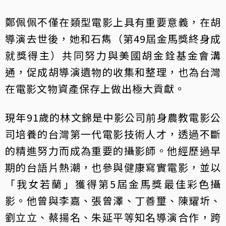
鄭佩佩不僅在類型電影上具有重要意義，在胡
導演去世後，她和石雋（第49屆金馬獎終身成
就獎得主）共同努力與美國胡金銓基金會溝
通，促成胡導演遺物的收集和整理，也為台灣
在電影文物資產保存上做出極大貢獻。
現年91歲的林文錦是中影公司前身農教電影公
司培養的台灣第一代電影技術人才，透過不斷
的精進努力而成為重要的攝影師。他經歷過早
期的台語片熱潮，也參與健康寫實電影，並以
「我女若蘭」獲得第5屆金馬獎最佳彩色攝
影。他曾與李嘉、張曾澤、丁善璽、陳耀圻、
劉立立、蔡揚名、朱延平等知名導演合作，跨