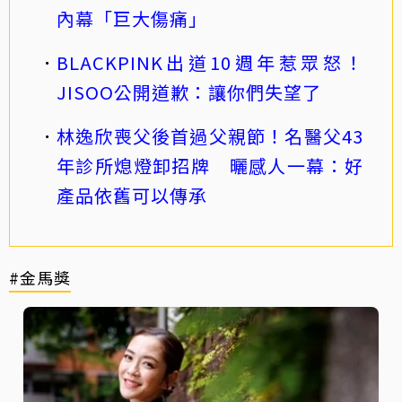
內幕「巨大傷痛」
BLACKPINK出道10週年惹眾怒！
JISOO公開道歉：讓你們失望了
林逸欣喪父後首過父親節！名醫父43
年診所熄燈卸招牌 曬感人一幕：好
產品依舊可以傳承
#金馬獎