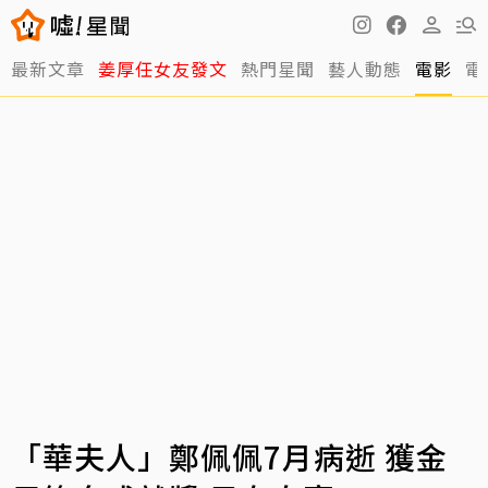
最新文章
姜厚任女友發文
熱門星聞
藝人動態
電影
電
「華夫人」鄭佩佩7月病逝 獲金