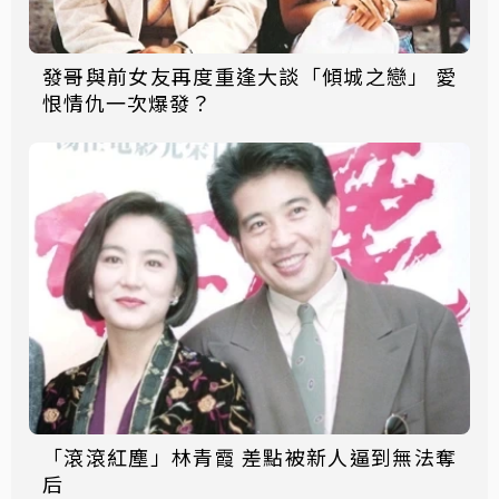
發哥與前女友再度重逢大談「傾城之戀」 愛
恨情仇一次爆發？
「滾滾紅塵」林青霞 差點被新人逼到無法奪
后