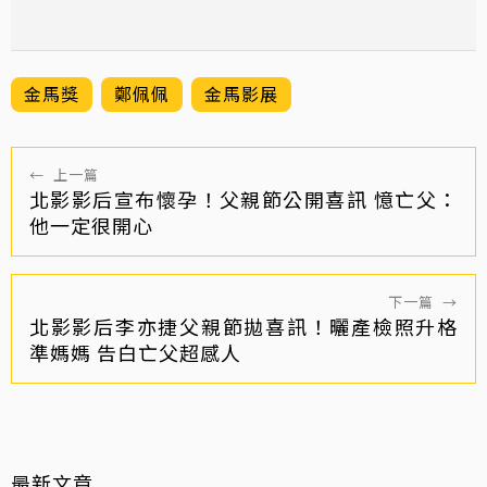
金馬獎
鄭佩佩
金馬影展
←
上一篇
北影影后宣布懷孕！父親節公開喜訊 憶亡父：
他一定很開心
下一篇
→
北影影后李亦捷父親節拋喜訊！曬產檢照升格
準媽媽 告白亡父超感人
最新文章