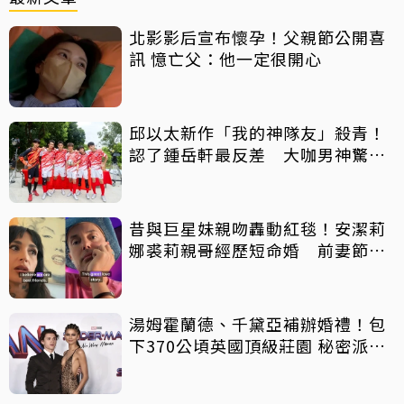
北影影后宣布懷孕！父親節公開喜
訊 憶亡父：他一定很開心
邱以太新作「我的神隊友」殺青！
認了鍾岳軒最反差 大咖男神驚喜
客串
昔與巨星妹親吻轟動紅毯！安潔莉
娜裘莉親哥經歷短命婚 前妻節目
中出櫃：終於自由了
湯姆霍蘭德、千黛亞補辦婚禮！包
下370公頃英國頂級莊園 秘密派對
曝光