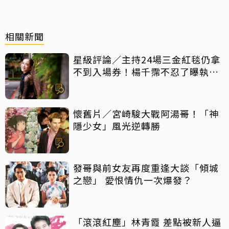
相關新聞
星級評論／主持24場三金紅毯仍拿
不到入場券！楊千霈不忍了曝執委
會1舉動「當場爆淚」
懷舊片／宮崎駿大戰阿湯哥！「神
隱少女」風光逆轉勝
發哥與前女友再度重逢大談「傾城
之戀」 愛恨情仇一次爆發？
「滾滾紅塵」林青霞 差點被新人逼