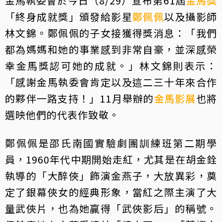
金馬執委會於今日（8/29）宣布第61屆
金馬獎
「終身成就獎」頒發給影星
鄭佩佩
以及攝影師
林文錦。鄭佩佩的子女接獲得獎消息：「我們
都為媽媽和她的事業感到非常自豪，並深感榮
幸金馬獎認可她的成就。」林文錦則表示：
「感謝金馬執委會肯定以及這二三十年來合作
的夥伴一路支持！」11月舉辦的
金馬影展
也將
選映他們的代表作致敬。
鄭佩佩是邵氏南國實驗劇團訓練班第二期學
員，1960年代中期開始走紅，尤其是在胡金銓
執導的「大醉俠」飾演金燕子，大放異彩，奠
定了銀幕俠女的經典形象，當紅之際主演了大
量武俠片，也為她贏得「武俠影后」的稱號。