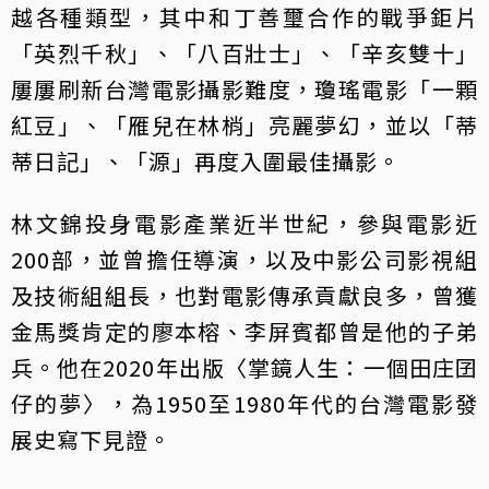
越各種類型，其中和丁善璽合作的戰爭鉅片
「英烈千秋」、「八百壯士」、「辛亥雙十」
屢屢刷新台灣電影攝影難度，瓊瑤電影「一顆
紅豆」、「雁兒在林梢」亮麗夢幻，並以「蒂
蒂日記」、「源」再度入圍最佳攝影。
林文錦投身電影產業近半世紀，參與電影近
200部，並曾擔任導演，以及中影公司影視組
及技術組組長，也對電影傳承貢獻良多，曾獲
金馬獎肯定的廖本榕、李屏賓都曾是他的子弟
兵。他在2020年出版〈掌鏡人生：一個田庄囝
仔的夢〉，為1950至1980年代的台灣電影發
展史寫下見證。