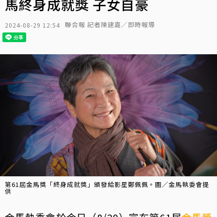
馬終身成就獎 子女自豪
聯合報 記者陳建嘉／即時報導
2024-08-29 12:54
第61屆金馬獎「終身成就獎」頒發給影星鄭佩佩。圖／金馬執委會提
供