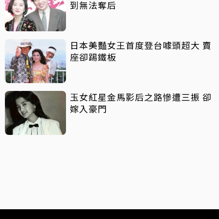
到無法奪后
日本美豔女王首度登台噱頭超大 賣
座卻踢鐵板
玉女紅星金馬影后之路慘遭三振 卻
嫁入豪門