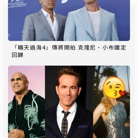
「瞞天過海4」傳將開拍 克隆尼、小布鐵定
回歸