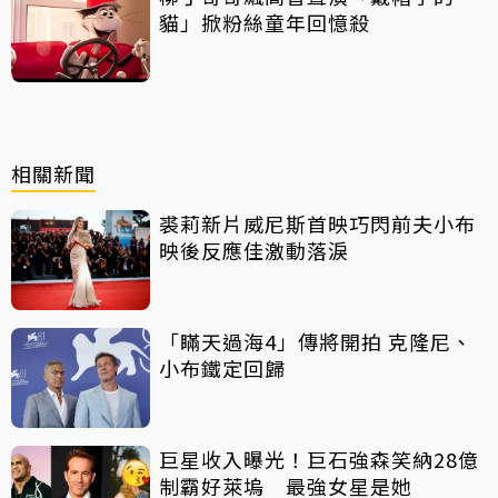
貓」掀粉絲童年回憶殺
相關新聞
裘莉新片威尼斯首映巧閃前夫小布
映後反應佳激動落淚
「瞞天過海4」傳將開拍 克隆尼、
小布鐵定回歸
巨星收入曝光！巨石強森笑納28億
制霸好萊塢 最強女星是她