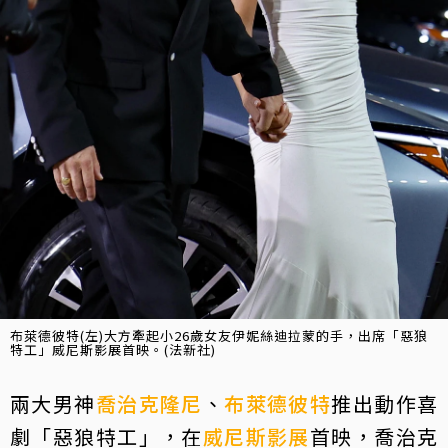
布萊德彼特(左)大方牽起小26歲女友伊妮絲迪拉蒙的手，出席「惡狼
特工」威尼斯影展首映。(法新社)
兩大男神
喬治克隆尼
、
布萊德彼特
推出動作喜
劇「惡狼特工」，在
威尼斯影展
首映，喬治克