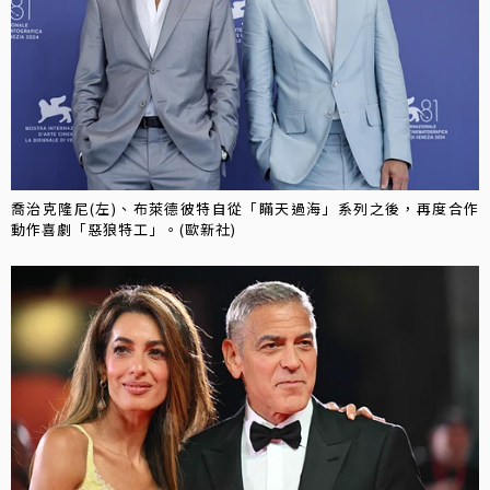
喬治克隆尼(左)、布萊德彼特自從「瞞天過海」系列之後，再度合作
動作喜劇「惡狼特工」。(歐新社)