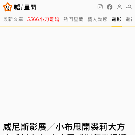
最新文章
5566小刀離婚
熱門星聞
藝人動態
電影
電
威尼斯影展／小布甩開裘莉大方