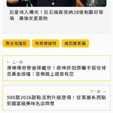
巨星收入曝光！巨石強森笑納28億制霸好萊
塢 最強女星是她
喬治克隆尼
布萊德彼特
威尼斯影展
←
上一篇
港樂傳奇黎彼得離世！歌神許冠傑曬手寫信悼
念黃金搭檔：音樂路上感恩有您
下一篇
→
500甜2026甜點派對升級登場！從策展系西點
到國宴級美味名店齊聚