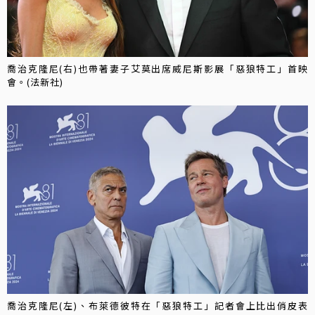
喬治克隆尼(右)也帶著妻子艾莫出席威尼斯影展「惡狼特工」首映
會。(法新社)
喬治克隆尼(左)、布萊德彼特在「惡狼特工」記者會上比出俏皮表