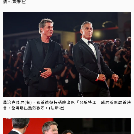
情。(歐新社)
喬治克隆尼(右)、布萊德彼特稍晚出席「惡狼特工」威尼斯影展首映
會，全場爆出熱烈歡呼。(法新社)