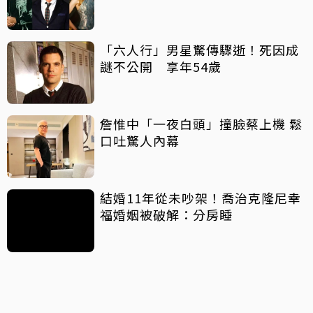
「六人行」男星驚傳驟逝！死因成
謎不公開 享年54歲
詹惟中「一夜白頭」撞臉蔡上機 鬆
口吐驚人內幕
結婚11年從未吵架！喬治克隆尼幸
福婚姻被破解：分房睡