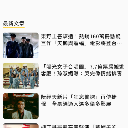
最新文章
東野圭吾驟逝！熱銷160萬冊懸疑
巨作「天鵝與蝙蝠」電影將登台上
映
「陽光女子合唱團」7.7億票房搬進
客廳！孫淑媚曝：哭完像情緒排毒
阮經天新片「狂忘警探」再傳捷
報 全票通過入選多倫多影展
柳丁哥哥飆高音聲演「戴帽子的