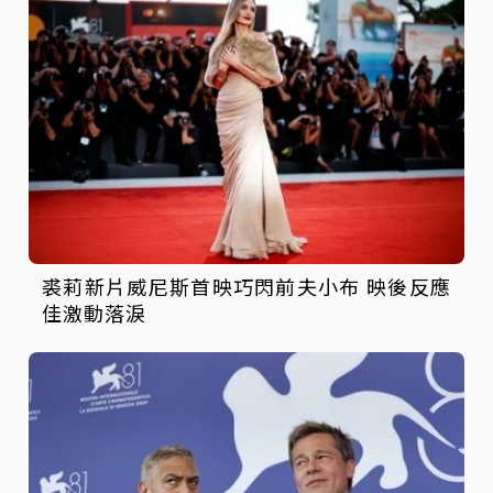
裘莉新片威尼斯首映巧閃前夫小布 映後反應
佳激動落淚