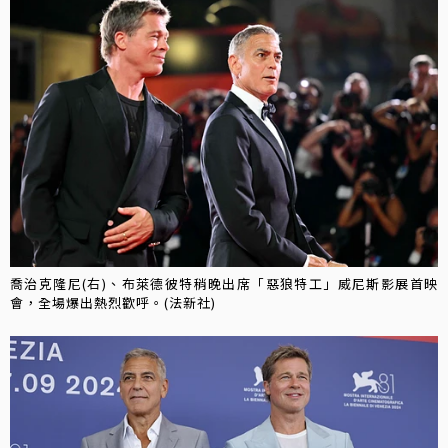
喬治克隆尼(右)、布萊德彼特稍晚出席「惡狼特工」威尼斯影展首映
會，全場爆出熱烈歡呼。(法新社)