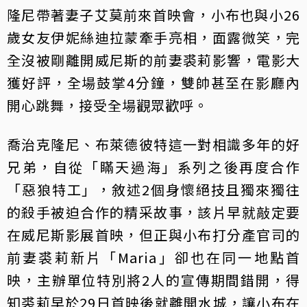
隆尼帶著妻子艾莫前來首映會，小布也與小26
歲女友伊妮絲迪拉蒙牽手亮相，面露微笑，完
全沒被剛離開威尼斯的前妻裘莉影響，電影大
獲好評，全場鼓掌4分鐘，雙帥甚至在影廳內
開心跳舞，接受全場觀眾歡呼。
喬治克隆尼、布萊德彼特這一對相識多年的好
兄弟，自從「瞞天過海」系列之後再度合作
「惡狼特工」，敘述2個身懷絕技且獨來獨往
的殺手被迫合作的精采故事，該片早就敲定要
在威尼斯影展首映，但正與小布打分產官司的
前妻裘莉新片「Maria」卻也在同一地點首
映，主辦單位特別將2人的宣傳期間錯開，得
知裘莉早於29日首映後就離開水城，讓小布在