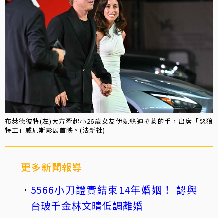
布萊德彼特(左)大方牽起小26歲女友伊妮絲迪拉蒙的手，出席「惡狼
特工」威尼斯影展首映。(法新社)
更多新聞報導
5566小刀證實結束14年婚姻！ 認與
台玻千金林文晴低調離婚