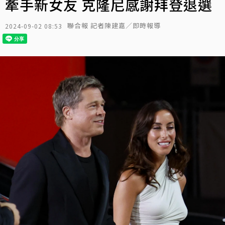
牽手新女友 克隆尼感謝拜登退選
聯合報 記者陳建嘉／即時報導
2024-09-02 08:53