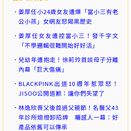
姜厚任小24歲女友遭爆「當小三有老
公小孩」女網友怒揭黑歷史
姜厚任女友遭控當小三！發千字文
「不學邏輯很難開始好好活」
兒幼年遭抱走！徐莉玲首談母子分離
內幕「巨大傷痛」
BLACKPINK出道10週年惹眾怒！
JISOO公開道歉：讓你們失望了
林逸欣喪父後首過父親節！名醫父43
年診所熄燈卸招牌 曬感人一幕：好
產品依舊可以傳承