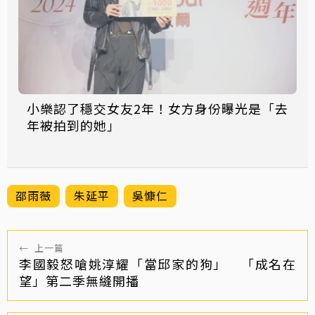
小樂認了穩交女友2年！女方身份曝光是「去
年被拍到的她」
邵雨薇
朱延平
吳慷仁
←
上一篇
李國毅怒嗆姚淳耀「當邱家的狗」 「成名在
望」第二季無縫開播