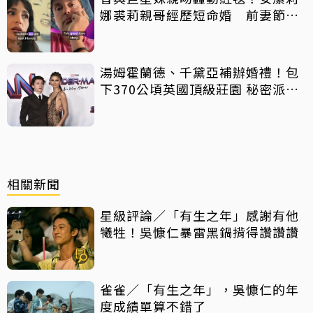
娜裘莉親哥經歷短命婚 前妻節目
中出櫃：終於自由了
湯姆霍蘭德、千黛亞補辦婚禮！包
下370公頃英國頂級莊園 秘密派對
曝光
相關新聞
星級評論／「有生之年」感謝有他
犧牲！吳慷仁暴雷黑鍋揹得讚讚讚
雀雀／「有生之年」，吳慷仁的年
度成績單算不錯了