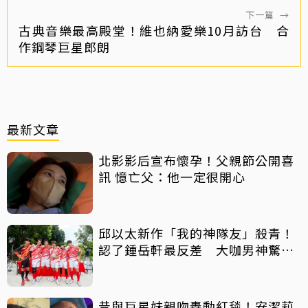
下一篇
→
古典音樂最高殿堂！維也納愛樂10月訪台 合
作鋼琴巨星郎朗
最新文章
北影影后宣布懷孕！父親節公開喜
訊 憶亡父：他一定很開心
邱以太新作「我的神隊友」殺青！
認了鍾岳軒最反差 大咖男神驚喜
客串
昔與巨星妹親吻轟動紅毯！安潔莉