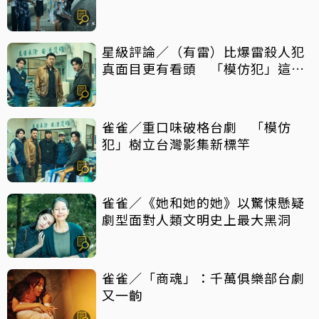
星級評論／（有雷）比爆雷殺人犯
真面目更有看頭 「模仿犯」這件
事最震撼
雀雀／重口味破格台劇 「模仿
犯」樹立台灣影集新標竿
雀雀／《她和她的她》以驚悚懸疑
劇型面對人類文明史上最大黑洞
雀雀／「商魂」：千萬俱樂部台劇
又一齣