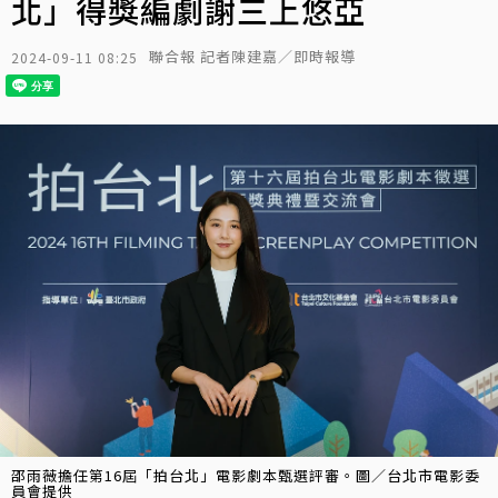
北」得獎編劇謝三上悠亞
聯合報 記者陳建嘉／即時報導
2024-09-11 08:25
邵雨薇擔任第16屆「拍台北」電影劇本甄選評審。圖／台北市電影委
員會提供