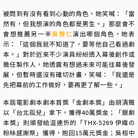
被問到有沒有看到心動的角色，她笑喊：「當
然有，但我想演的角色都是男生。」那麼會不
會想推薦另一半
吳慷仁
演出哪個角色，她表
示：「這個我就不知道了，要等他自己看過劇
本。」對於近來不少演員紛紛透入幕後創作或
擔任製作人，她透露有想過未來可能往幕後發
展，但暫時還沒有確切計畫，笑喊：「我還是
先把幕前的工作做好，要再更了解一些。」
本屆電影劇本劇本首獎「金劇本獎」由胡清雅
以「台北孤兒」拿下，獲得40萬獎金；「銀劇
本獎」則頒發給温連忻的「THX-5269 伊織の
粉絲感謝祭」獲得，抱回15萬元獎金；吳桓中