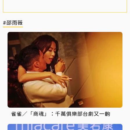
#邵雨薇
雀雀／「商魂」：千萬俱樂部台劇又一齣