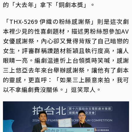
的「大去年」拿下「銅劇本獎」。
「THX-5269 伊織の粉絲感謝祭」則是這次劇
本裡少見的性喜劇題材，描述男粉絲想參加AV
女優感謝祭，內心卻又覺得背叛了自己暗戀的
女生，評審群稱讚題材新穎且執行度高，讓人
眼睛一亮。編劇温連忻上台領獎時笑喊，感謝
三上悠亞去年來台舉辦感謝祭，讓他有了劇本
的靈感，更直呼：「如果三上願意來拍，我可
以不拿編劇費沒關係。」逗笑眾人。