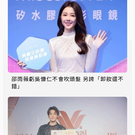
邵雨薇虧吳慷仁不會吹頭髮 另誇「卸妝還不
錯」