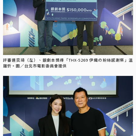
評審連奕琦（左）、銀劇本獎得「THX-5269 伊織の粉絲感謝祭」温
蓮忻。圖／台北市電影委員會提供