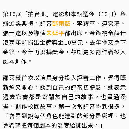
第16屆「拍台北」電影劇本甄選今（10日）舉
辦頒獎典禮，評審
邵雨薇
、李耀華、連奕琦、
張士達以及導演
朱延平
都出席。金鐘視帝薛仕
凌兩年前捐出金鐘獎金10萬元，去年他又拿下
金鐘，今年再度捐獎金，鼓勵更多創作者投入
劇本創作。
邵雨薇首次以演員身分投入評審工作，覺得既
新鮮又開心，談到自己的評審初體驗，她表示
過去寫書都是寫關於自己的故事，也畫過漫
畫、創作校園故事，第一次當評審學到很多，
「會看到說每個角色能達到的部分是哪裡，也
會希望把每個劇本的溫度給挑出來。」