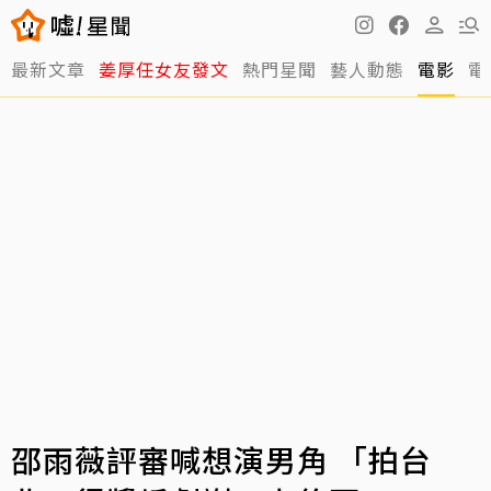
最新文章
姜厚任女友發文
熱門星聞
藝人動態
電影
電
邵雨薇評審喊想演男角 「拍台