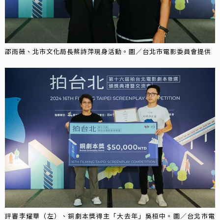
邵雨薇、北市文化局長蔡詩萍現身活動。圖／台北市電影委員會提供
評審李耀華（左）、銅劇本獎得主「大去年」吳桓中。圖／台北市電