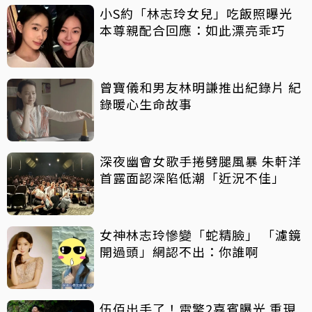
小S約「林志玲女兒」吃飯照曝光
本尊親配合回應：如此漂亮乖巧
曾寶儀和男友林明謙推出紀錄片 紀
錄暖心生命故事
深夜幽會女歌手捲劈腿風暴 朱軒洋
首露面認深陷低潮「近況不佳」
女神林志玲慘變「蛇精臉」 「濾鏡
開過頭」網認不出：你誰啊
伍佰出手了！雷擎2嘉賓曝光 重現