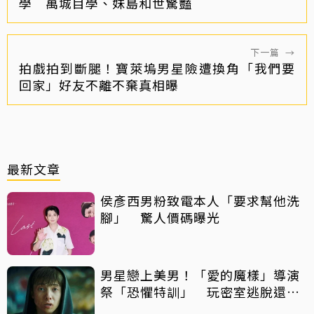
學 萬城目學、妹島和世驚豔
下一篇
→
拍戲拍到斷腿！寶萊塢男星險遭換角「我們要
回家」好友不離不棄真相曝
最新文章
侯彥西男粉致電本人「要求幫他洗
腳」 驚人價碼曝光
男星戀上美男！「愛的魔樣」導演
祭「恐懼特訓」 玩密室逃脫還得
摸蛇