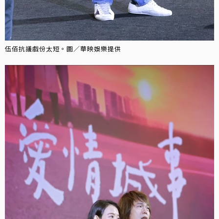
伍佰抗議戲份太短。圖／華映娛樂提供