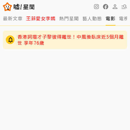
最新文章
王菲愛女李嫣
熱門星聞
藝人動態
電影
電視
香港詞壇才子黎彼得離世！中風後臥床近5個月離
世 享年76歲