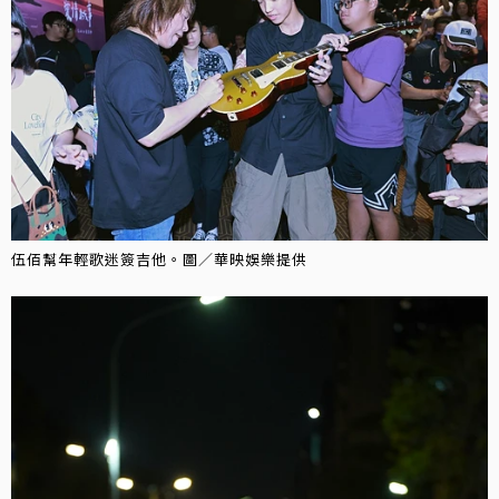
伍佰幫年輕歌迷簽吉他。圖／華映娛樂提供