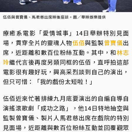
伍佰與曾寶儀、馬君慈出席映後座談。圖／華映娛樂提供
療癒系電影「愛情城事」14日舉辦特別見面
場，貫穿全片的靈魂人物
伍佰
與監製
曾寶儀
出
席，近距離和數百位粉絲互動。其中，和
林志
玲
繼代言後再度另類同框的伍佰，直呼拍這部
電影很有趣好玩，興高采烈談到自己的演出，
但只可惜：「我的戲份太短啦！」
伍佰近來忙著排練九月底要演出的自編自導自
演搖滾歌劇「成功之路」，他14日特地抽空與
監製曾寶儀、製片人馬君慈出席在戲院的特別
見面場，近距離與數百位粉絲互動並回覆觀眾