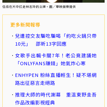
伍佰在片中扛走林志玲的立牌。圖／華映娛樂提供
更多新聞報導
兒遭控交友騙吃騙喝「約吃火鍋只帶
10元」 邵昕13字回應
女歌手出輯卡關7年！老公竟建議她
「ONLYFANS賺錢」她氣炸心寒
ENHYPEN 粉絲直播輕生！疑不堪網
路出征惡言走絕路
推理大師的時代謝幕 重溫東野圭吾
作品改編影視經典