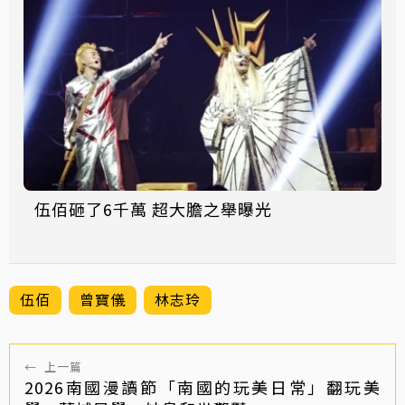
伍佰砸了6千萬 超大膽之舉曝光
伍佰
曾寶儀
林志玲
←
上一篇
2026南國漫讀節「南國的玩美日常」翻玩美