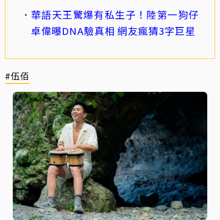
華語天王驚爆有私生子！陸第一狗仔
卓偉曝DNA驗真相 網友瘋猜3字巨星
#伍佰