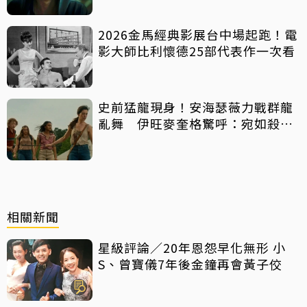
2026金馬經典影展台中場起跑！電
影大師比利懷德25部代表作一次看
史前猛龍現身！安海瑟薇力戰群龍
亂舞 伊旺麥奎格驚呼：宛如殺人
機器
相關新聞
星級評論／20年恩怨早化無形 小
S、曾寶儀7年後金鐘再會黃子佼