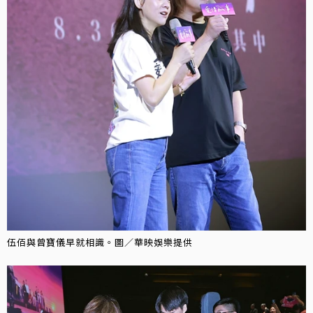
伍佰與曾寶儀早就相識。圖／華映娛樂提供