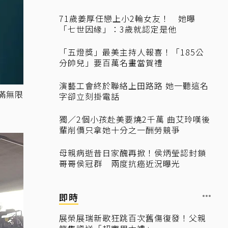
71歲姜厚任戀上小2輪女友！ 她曝
「七世因緣」：3歲就認定是他
「五燈獎」最美主持人報喜！「185公
分帥兒」要百萬名畫當賀禮
演藝工會終於聯絡上田路路 她一聽這名
滿無限
字卻立刻掛電話
獨／2個小孩赴美要燒2千萬 曲艾玲嘆後
輩削價只拿她十分之一酬勞競爭
母親病逝昔日家醜再掀！侯炳瑩認封鎖
哥哥侯冠群 兩度抗癌近況曝光
即時
展榮展瑞新歌狂跳百次舊傷復發！父親