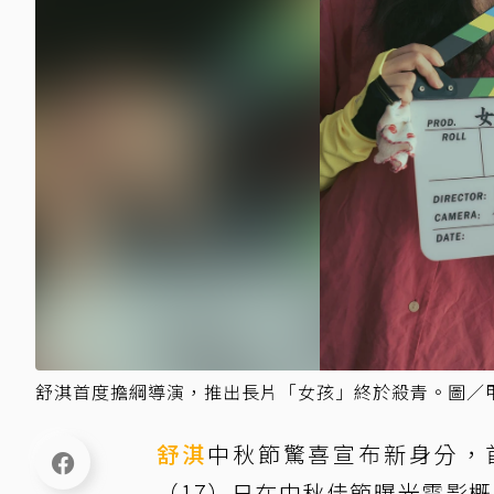
舒淇首度擔綱導演，推出長片「女孩」終於殺青。圖／
舒淇
中秋節驚喜宣布新身分，
（17）日在中秋佳節曝光電影