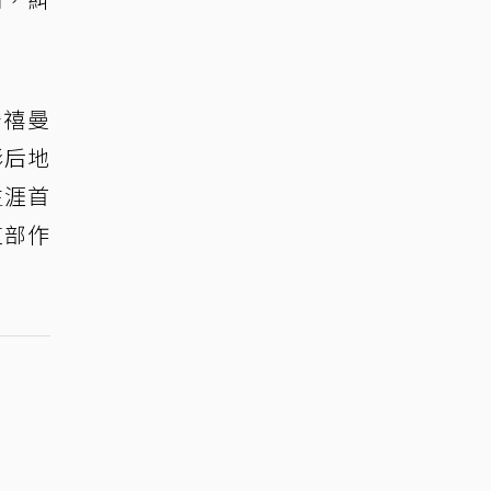
千禧曼
影后地
生涯首
這部作