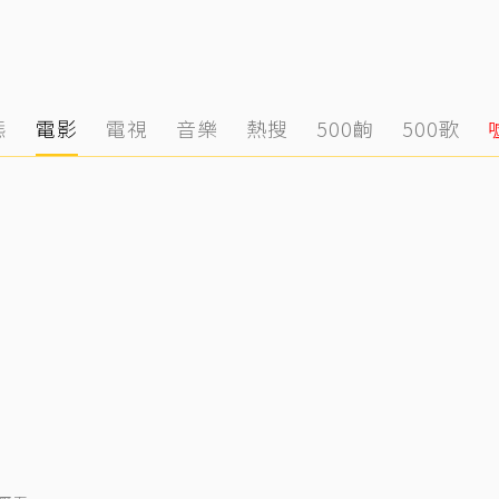
態
電影
電視
音樂
熱搜
500齣
500歌