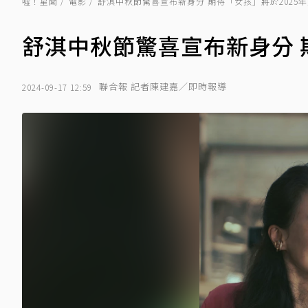
噓！星聞
電影
舒淇中秋節驚喜宣布新身分 期待「女孩」將於2025
舒淇中秋節驚喜宣布新身分 
聯合報 記者陳建嘉／即時報導
2024-09-17 12:59