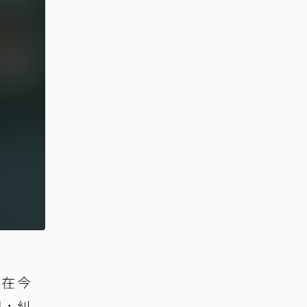
並在今
圖，糾