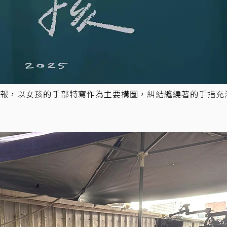
海報，以女孩的手部特寫作為主要構圖，糾結纏繞著的手指充