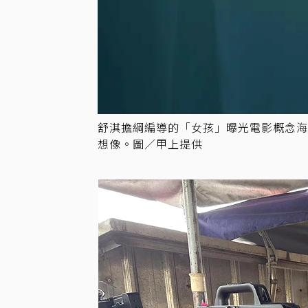
舒淇擔綱編導的「女孩」曝光電影概念
想像。圖／甲上提供