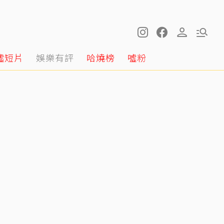
噓短片
娛樂有評
哈燒榜
噓粉