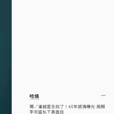
哈燒
獨／潘越雲全說了！40年感情曝光 揭開
李宗盛私下真面目