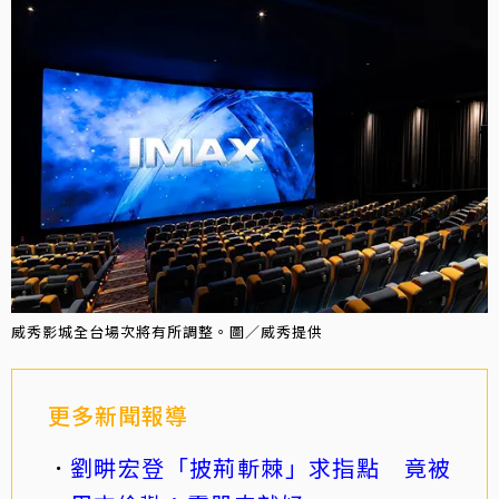
威秀影城全台場次將有所調整。圖／威秀提供
更多新聞報導
劉畊宏登「披荊斬棘」求指點 竟被