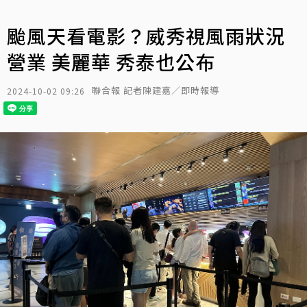
颱風天看電影？威秀視風雨狀況
營業 美麗華 秀泰也公布
聯合報 記者陳建嘉／即時報導
2024-10-02 09:26