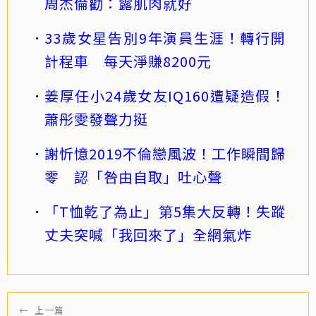
周杰倫勸：露肌肉就好
33歲女星告別9年演員生涯！轉行開
計程車 每天淨賺8200元
姜厚任小24歲女友IQ160遭疑造假！
蕭彤雯發聲力挺
謝忻憶2019不倫戀風波！工作瞬間歸
零 認「咎由自取」吐心聲
「T恤乾了為止」第5集大反轉！失蹤
丈夫突喊「我回來了」全網氣炸
←
上一篇