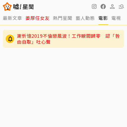
最新文章
姜厚任女友
熱門星聞
藝人動態
電影
電視
謝忻憶2019不倫戀風波！工作瞬間歸零 認「咎
由自取」吐心聲
老高與小茉新片「AI圖片也沒了」全程黑底白
字 網驚：直接變Podcast