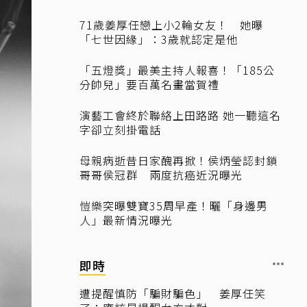
71歲姜厚任戀上小2輪女友！ 她曝
「七世因緣」：3歲就認定是他
「五燈獎」最美主持人報喜！「185公
分帥兒」要百萬名畫當賀禮
演藝工會終於聯絡上田路路 她一聽這名
字卻立刻掛電話
母親病逝昔日家醜再掀！侯炳瑩認封鎖
哥哥侯冠群 兩度抗癌近況曝光
愷樂突曝雙寶35周早產！曬「身邊男
人」最新情況曝光
即時
遭提醒慎防「騙財騙色」 姜厚任笑