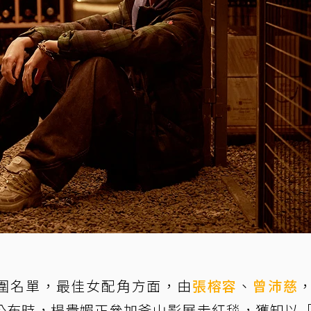
圍名單，最佳女配角方面，由
張榕容
、
曾沛慈
公布時，楊貴媚正參加釜山影展走紅毯，獲知以