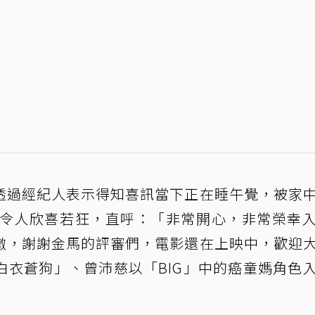
透過經紀人表示得知喜訊當下正在睡午覺，被家
更令人欣喜若狂，直呼：「非常開心，非常榮幸
傲，謝謝金馬的評審們，電影還在上映中，歡迎
白衣蒼狗」、曾沛慈以「BIG」中的癌童媽角色