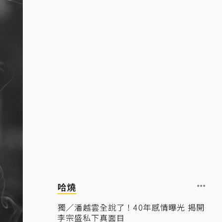
哈燒
獨／潘越雲全說了！40年感情曝光 揭開
李宗盛私下真面目