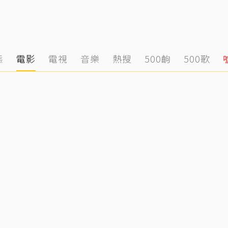
態
電影
電視
音樂
熱搜
500齣
500歌