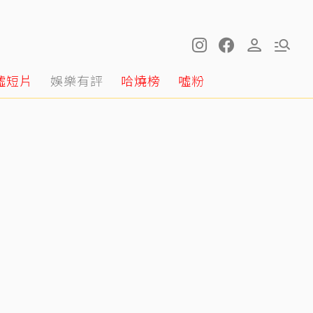
噓短片
娛樂有評
哈燒榜
噓粉