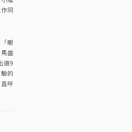
工作同
，「眼
金馬盛
出道9
經驗的
，直呼