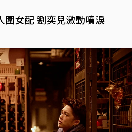
入圍女配 劉奕兒激動噴淚