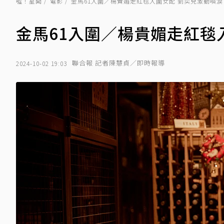
噓！星聞
電影
金馬61入圍／楊貴媚走紅毯入圍女配 劉奕兒激動噴淚
金馬61入圍／楊貴媚走紅毯
聯合報 記者陳慧貞／即時報導
2024-10-02 19:03