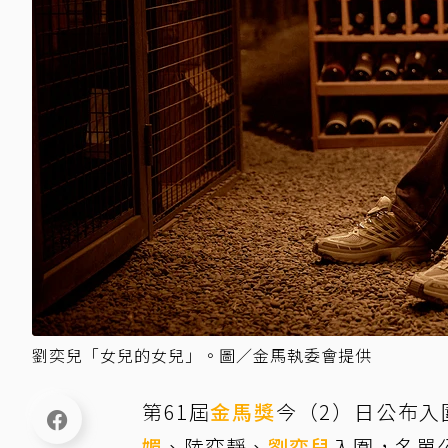
劉奕兒「女兒的女兒」。圖／金馬執委會提供
第61屆
金馬獎
今（2）日公布入
媚
、陸弈靜、
劉奕兒
入圍，名單