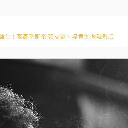
慷仁！張震爭影帝 張艾嘉、吳君如激戰影后