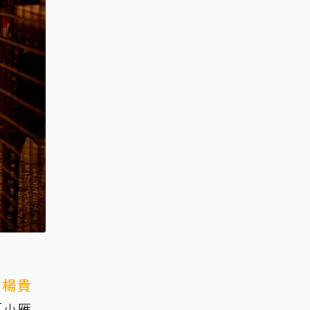
，
楊貴
「小雁