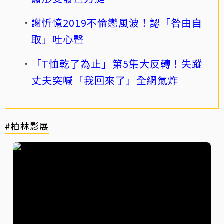
謝忻憶2019不倫戀風波！認「咎由自
取」吐心聲
「T恤乾了為止」第5集大反轉！失蹤
丈夫突喊「我回來了」全網氣炸
#柏林影展