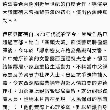
德烈泰希內闊別近半世紀的再度合作，導演更
大讚雨蓓未曾違背表演的初心，演出依舊純真
動人。
伊莎貝雨蓓自1970年代從影至今，累積作品已
超過百部。她自「藥頭大媽」飾演警局聘僱翻
譯後，今年於「鄰家密友升格為鑑識科女警。
片中她所飾演的女警露西歷經喪夫之痛，卻因
結識鄰居小家庭重拾生活動力，不料當中父親
竟是反警察暴力社運人士，曾因抗爭遭拘捕入
監，令露西深陷職業操守與鄰人情誼間的道德
掙扎。雨蓓為此親訪警察局實習，就近觀察鑑
識人員，也稱本片旨在呈現「人民保母的陰暗
面」：「他們實際上心理脆弱，難以維護自身