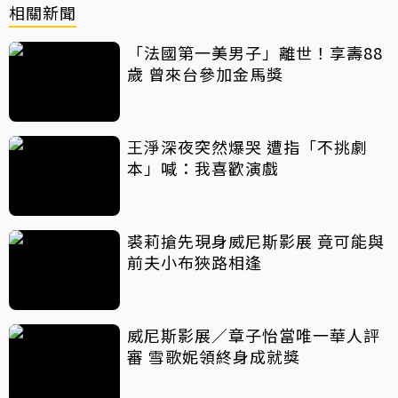
相關新聞
「法國第一美男子」離世！享壽88
歲 曾來台參加金馬獎
王淨深夜突然爆哭 遭指「不挑劇
本」喊：我喜歡演戲
裘莉搶先現身威尼斯影展 竟可能與
前夫小布狹路相逢
威尼斯影展／章子怡當唯一華人評
審 雪歌妮領終身成就獎