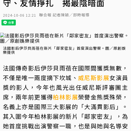
守、友情掙扎 揭最陰暗面
聯合報 記者陳穎／即時報導
2024-10-06 12:21
法國影后伊莎貝雨蓓在新片「鄰家密友」首度演出警察。圖／原創娛
樂提供
法國傳奇影后伊莎貝雨蓓在國際間獲獎無數，
不僅是唯一兩度摘下坎城、
威尼斯影展
女演員
獎的影人，今年也風光出任威尼斯評審團主
席，兩年前更獲得
柏林影展
榮譽金熊獎殊榮，
名義上亦是國際三大影展的「大滿貫影后」。
其入圍今年柏林影展的新片「鄰家密友」，為
她首度挑戰出演警察一職，也是與她與名導安