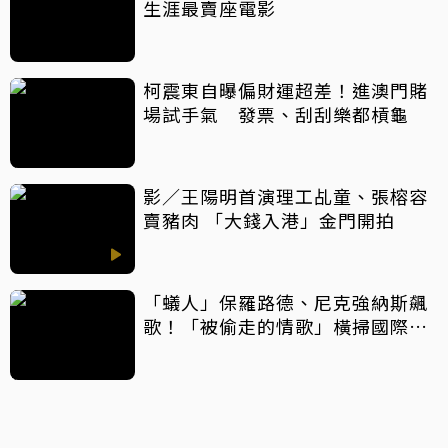
生涯最賣座電影
柯震東自曝偏財運超差！進澳門賭
場試手氣 發票、刮刮樂都槓龜
影／王陽明首演理工乩童、張榕容
賣豬肉 「大錢入港」金門開拍
「蟻人」保羅路德、尼克強納斯飆
歌！「被偷走的情歌」橫掃國際大
獎