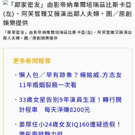
「鄰家密友」由影帝納韋爾培瑞茲比斯卡亞(左)、阿芙皙雅艾薇演出
鄰人夫婦。圖／原創娛樂提供
更多新聞報導
懶人包／早有跡象？楊銘威.方志友
11年婚姻裂痕一次看
33歲女星告別9年演員生涯！轉行開
計程車 每天淨賺8200元
姜厚任小24歲女友IQ160遭疑造假！
蕭彤雯發聲力挺