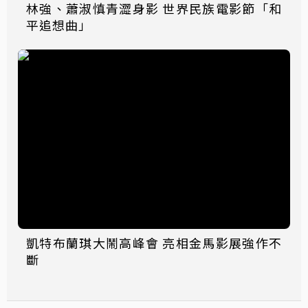
林強、蕭淑慎青澀身影 世界民族電影節「和
平追想曲」
凱特布蘭琪大鬧高峰會 亮相金馬影展強作不
斷