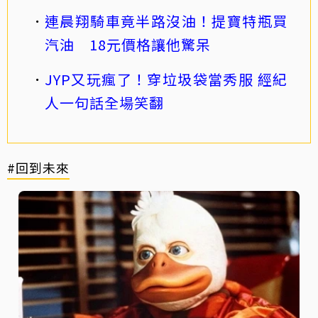
連晨翔騎車竟半路沒油！提寶特瓶買
汽油 18元價格讓他驚呆
JYP又玩瘋了！穿垃圾袋當秀服 經紀
人一句話全場笑翻
#回到未來