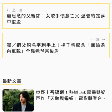
←
上一篇
最思念的父親節！女歌手懷念亡父 溫馨約定夢
中重逢
下一篇
→
獨／把父親名字刺手上！楊千霈感念「無論婚
內單親」全靠老爸當後盾
最新文章
東野圭吾驟逝！熱銷160萬冊懸疑
巨作「天鵝與蝙蝠」電影將登台上
映