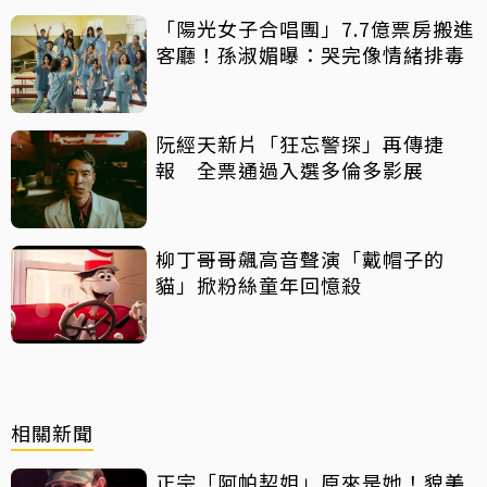
「陽光女子合唱團」7.7億票房搬進
客廳！孫淑媚曝：哭完像情緒排毒
阮經天新片「狂忘警探」再傳捷
報 全票通過入選多倫多影展
柳丁哥哥飆高音聲演「戴帽子的
貓」掀粉絲童年回憶殺
相關新聞
正宗「阿帕契姐」原來是她！貌美