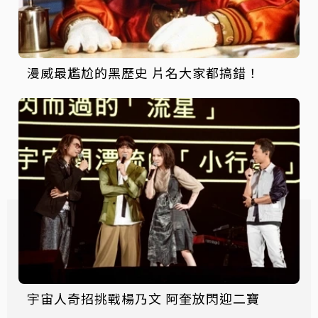
漫威最尷尬的黑歷史 片名大家都搞錯！
宇宙人奇招挑戰楊乃文 阿奎放閃迎二寶