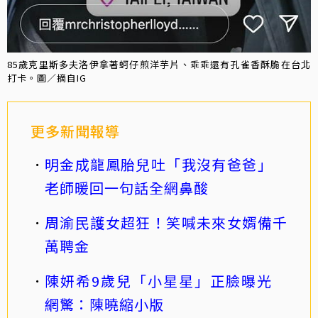
85歲克里斯多夫洛伊拿著蚵仔煎洋芋片、乖乖還有孔雀香酥脆在台北
打卡。圖／摘自IG
更多新聞報導
明金成龍鳳胎兒吐「我沒有爸爸」
老師暖回一句話全網鼻酸
周渝民護女超狂！笑喊未來女婿備千
萬聘金
陳妍希9歲兒「小星星」正臉曝光
網驚：陳曉縮小版