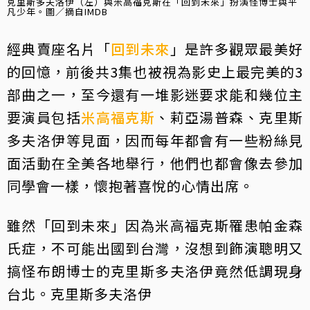
克里斯多夫洛伊（左）與米高福克斯在「回到未來」扮演怪博士與平
凡少年。圖／摘自IMDB
經典賣座名片「
回到未來
」是許多觀眾最美好
的回憶，前後共3集也被視為影史上最完美的3
部曲之一，至今還有一堆影迷要求能和幾位主
要演員包括
米高福克斯
、莉亞湯普森、克里斯
多夫洛伊等見面，因而每年都會有一些粉絲見
面活動在全美各地舉行，他們也都會像去參加
同學會一樣，懷抱著喜悅的心情出席。
雖然「回到未來」因為米高福克斯罹患帕金森
氏症，不可能出國到台灣，沒想到飾演聰明又
搞怪布朗博士的克里斯多夫洛伊竟然低調現身
台北。克里斯多夫洛伊