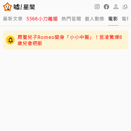
最新文章
5566小刀離婚
熱門星聞
藝人動態
電影
電
周董兒子Romeo變身「小小中醫」！昆凌驚爆8
歲兒會把脈