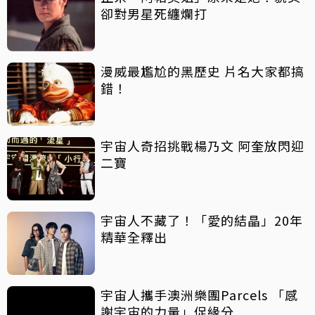
卻對男星死纏爛打
漫威最尷尬的黑歷史 片名大家都搞
錯！
宇宙人奇招挑戰楊乃文 阿奎放閃迎
二寶
宇宙人不藏了！「愛的結晶」20年
精華全釋出
宇宙人攜手澳洲樂團Parcels 「感
謝宇宙的力量」促緣分