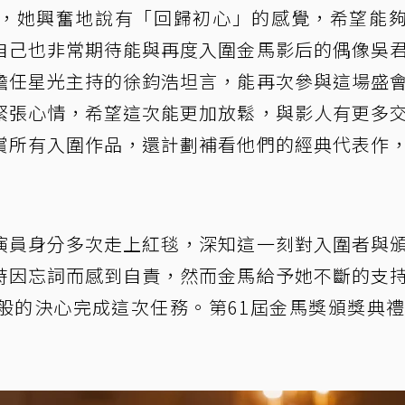
，她興奮地說有「回歸初心」的感覺，希望能
自己也非常期待能與再度入圍金馬影后的偶像吳
擔任星光主持的徐鈞浩坦言，能再次參與這場盛
緊張心情，希望這次能更加放鬆，與影人有更多
賞所有入圍作品，還計劃補看他們的經典代表作
演員身分多次走上紅毯，深知這一刻對入圍者與
時因忘詞而感到自責，然而金馬給予她不斷的支
般的決心完成這次任務。第61屆金馬獎頒獎典禮