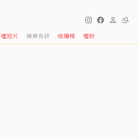
噓短片
娛樂有評
哈燒榜
噓粉