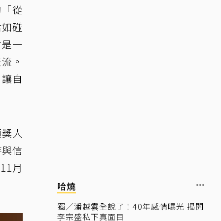
夠「從
君如碰
會是一
交流。
，讓自
頒獎人
持與信
11月
哈燒
獨／潘越雲全說了！40年感情曝光 揭開
李宗盛私下真面目