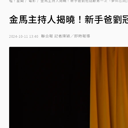
噓！星聞
電影
金馬主持人揭曉！新手爸劉冠廷獻第一次「夢到忘詞
金馬主持人揭曉！新手爸劉
聯合報 記者陳穎／即時報導
2024-10-11 13:40