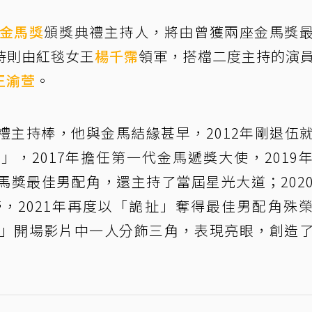
金馬獎
頒獎典禮主持人，將由曾獲兩座金馬獎
持則由紅毯女王
楊千霈
領軍，搭檔二度主持的演
王渝萱
。
禮主持棒，他與金馬結緣甚早，2012年剛退伍
，2017年擔任第一代金馬遞獎大使，2019
馬獎最佳男配角，還主持了當屆星光大道；202
，2021年再度以「詭扯」奪得最佳男配角殊
0」開場影片中一人分飾三角，表現亮眼，創造