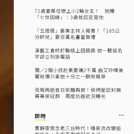
71歲姜厚任戀上小2輪女友！ 她曝
「七世因緣」：3歲就認定是他
「五燈獎」最美主持人報喜！「185公
分帥兒」要百萬名畫當賀禮
演藝工會終於聯絡上田路路 她一聽這名
字卻立刻掛電話
獨／2個小孩赴美要燒2千萬 曲艾玲嘆後
輩削價只拿她十分之一酬勞競爭
母親病逝昔日家醜再掀！侯炳瑩認封鎖
哥哥侯冠群 兩度抗癌近況曝光
即時
賈靜雯懷念老三台時代！嘆串流改變追