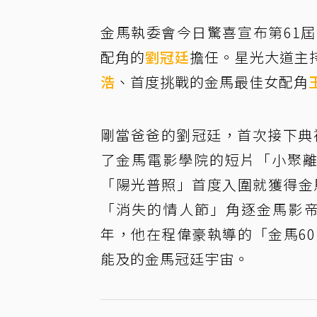
金馬執委會今日驚喜宣布第61屆
配角的
劉冠廷
擔任。星光大道主
浩
、首度挑戰的金馬最佳女配角
剛當爸爸的劉冠廷，首次接下典
了金馬電影學院的短片「小聚離」
「陽光普照」首度入圍就獲得金
「消失的情人節」角逐金馬影帝
年，他在程偉豪執導的「金馬6
能及的金馬冠廷宇宙。