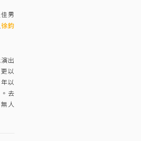
最佳男
員
徐鈞
就演出
年更以
0年以
榮。去
了無人