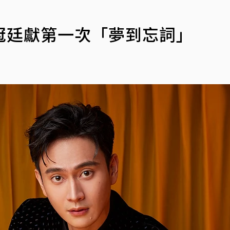
」
冠廷獻第一次「夢到忘詞」