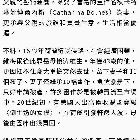
父親的藝術涵養，除娶了富裕的畫作名模卡特
琳娜博爾內斯（Catharina Bolnes）為妻，
更承襲父親的旅館和賣畫生意，生活相當優
渥。
不料，1672年荷蘭遭受侵略，社會經濟困頓，
維梅爾從此靠岳母接濟維生。年僅43歲的他，
更因扛不住龐大重擔突然去世，留下妻子和11
個孩子。妻子僅繼承19幅畫作，負債纍纍下，
只好申請破產，許多畫作於是被轉賣流至市場
中。20世紀初，有美國人出高價收購國寶級
〈倒牛奶的女僕〉，在荷蘭引發軒然大波，最
後由國庫出錢買回。