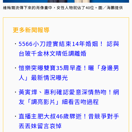
維梅爾流傳下來的肖像畫中，女性人物就佔了40位。圖／海鵬提供
更多新聞報導
5566小刀證實結束14年婚姻！ 認與
台玻千金林文晴低調離婚
愷樂突曝雙寶35周早產！曬「身邊男
人」最新情況曝光
黃寅燁、惠利確認愛意深情熱吻！網
友「調亮影片」細看舌吻過程
直播主肥大叔46歲驟逝！昔競爭對手
丟丟妹留言哀悼