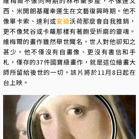
維梅爾不像同時期的林布蘭多產，不像達文
西、米開朗基羅幸運生在文藝復興時期。他不
像畢卡索、達利或
安迪
沃荷那麼會自我推銷，
更不像梵谷或卡蘿那樣​​有著飽受折磨的靈魂。
維梅爾的畫作雖然舉世聞名，世人對他卻知之
甚少。他不僅沒有自畫像、更沒有書信和手
札，僅存的37件國寶級畫作，就是這位繪畫大
師所留給後世的一切。該片將於11月8日起在
台上映。