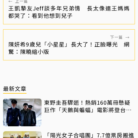
←
上一篇
王凱摯友Jeff談多年兄弟情 長太像連王媽媽
都哭了：看到他想到兒子
下一篇
→
陳妍希9歲兒「小星星」長大了！正臉曝光 網
驚：陳曉縮小版
最新文章
東野圭吾驟逝！熱銷160萬冊懸疑
巨作「天鵝與蝙蝠」電影將登台上
映
「陽光女子合唱團」7.7億票房搬進