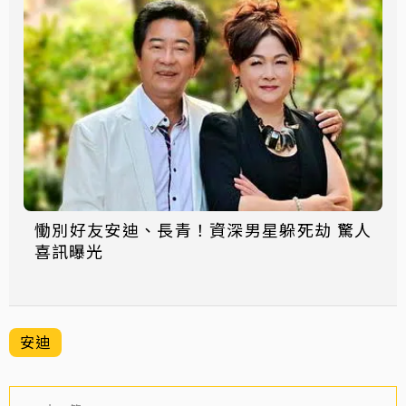
慟別好友安迪、長青！資深男星躲死劫 驚人
喜訊曝光
安迪