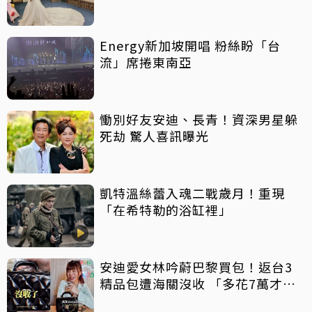
Energy新加坡開唱 粉絲盼「台
流」席捲東南亞
慟別好友安迪、長青！資深男星躲
死劫 驚人喜訊曝光
凱特溫絲蕾入魂二戰歲月！重現
「在希特勒的浴缸裡」
安迪愛女林吟蔚巴黎買包！返台3
精品包遭海關沒收 「多花7萬才贖
回」