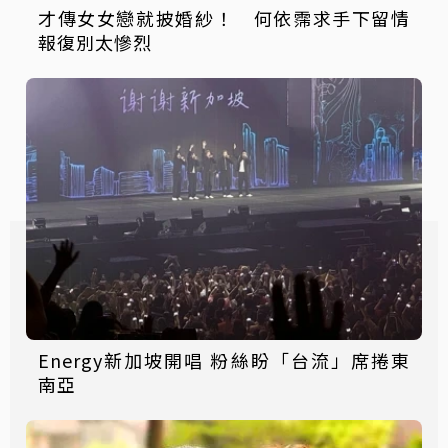
才傳女女戀就披婚紗！ 何依霈求手下留情
報復別太慘烈
Energy新加坡開唱 粉絲盼「台流」席捲東
南亞