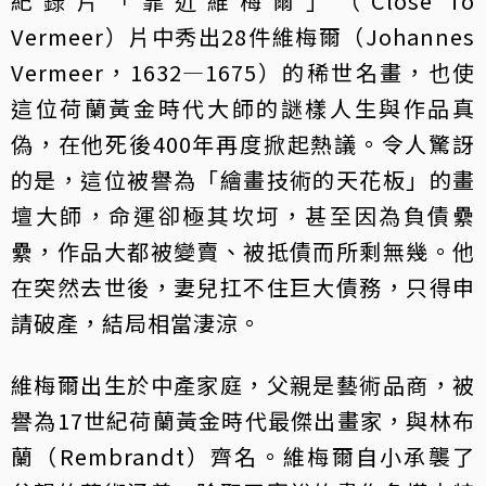
紀錄片「靠近維梅爾」（Close To
Vermeer）片中秀出28件維梅爾（Johannes
Vermeer，1632—1675）的稀世名畫，也使
這位荷蘭黃金時代大師的謎樣人生與作品真
偽，在他死後400年再度掀起熱議。令人驚訝
的是，這位被譽為「繪畫技術的天花板」的畫
壇大師，命運卻極其坎坷，甚至因為負債纍
纍，作品大都被變賣、被抵債而所剩無幾。他
在突然去世後，妻兒扛不住巨大債務，只得申
請破產，結局相當淒涼。
維梅爾出生於中產家庭，父親是藝術品商，被
譽為17世紀荷蘭黃金時代最傑出畫家，與林布
蘭（Rembrandt）齊名。維梅爾自小承襲了