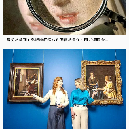
「靠近維梅爾」邀鐵粉解謎37件國寶級畫作。圖／海鵬提供