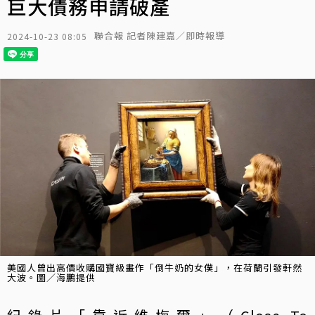
巨大債務申請破產
聯合報 記者陳建嘉／即時報導
2024-10-23 08:05
美國人曾出高價收購國寶級畫作「倒牛奶的女僕」，在荷蘭引發軒然
大波。圖／海鵬提供