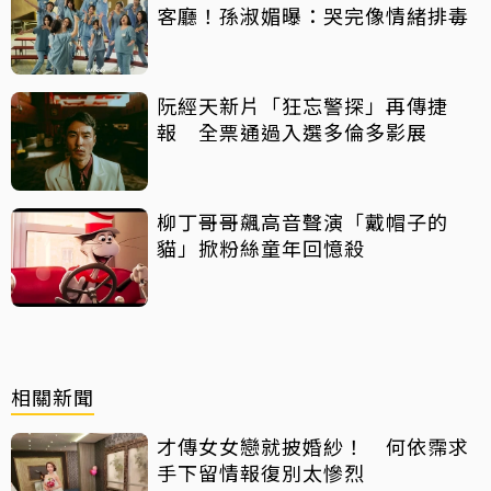
客廳！孫淑媚曝：哭完像情緒排毒
阮經天新片「狂忘警探」再傳捷
報 全票通過入選多倫多影展
柳丁哥哥飆高音聲演「戴帽子的
貓」掀粉絲童年回憶殺
相關新聞
才傳女女戀就披婚紗！ 何依霈求
手下留情報復別太慘烈