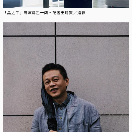
「黑之牛」導演蔦哲一朗。記者王聰賢／攝影