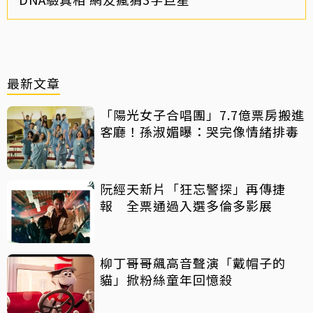
最新文章
「陽光女子合唱團」7.7億票房搬進
客廳！孫淑媚曝：哭完像情緒排毒
阮經天新片「狂忘警探」再傳捷
報 全票通過入選多倫多影展
柳丁哥哥飆高音聲演「戴帽子的
貓」掀粉絲童年回憶殺