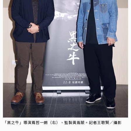
「黑之牛」導演蔦哲一朗（右）、監製黃胤毓。記者王聰賢／攝影