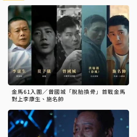
金馬61入圍／曾國城「脫胎換骨」首戰金馬
對上李康生、施名帥