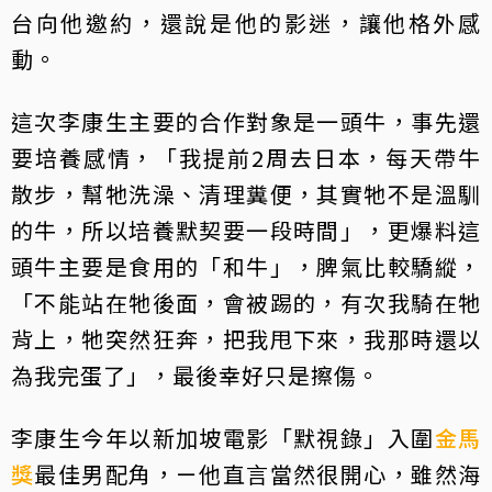
台向他邀約，還說是他的影迷，讓他格外感
動。
這次李康生主要的合作對象是一頭牛，事先還
要培養感情，「我提前2周去日本，每天帶牛
散步，幫牠洗澡、清理糞便，其實牠不是溫馴
的牛，所以培養默契要一段時間」，更爆料這
頭牛主要是食用的「和牛」，脾氣比較驕縱，
「不能站在牠後面，會被踢的，有次我騎在牠
背上，牠突然狂奔，把我甩下來，我那時還以
為我完蛋了」，最後幸好只是擦傷。
李康生今年以新加坡電影「默視錄」入圍
金馬
獎
最佳男配角，ㄧ他直言當然很開心，雖然海