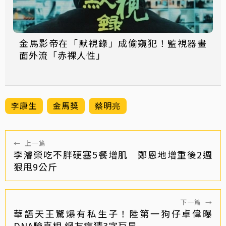
金馬影帝在「默視錄」成偷窺犯！監視器畫
面外流「赤裸人性」
李康生
金馬獎
蔡明亮
←
上一篇
李濬榮吃不胖硬塞5餐增肌 鄭恩地增重後2週
狠甩9公斤
下一篇
→
華語天王驚爆有私生子！陸第一狗仔卓偉曝
DNA驗真相 網友瘋猜3字巨星