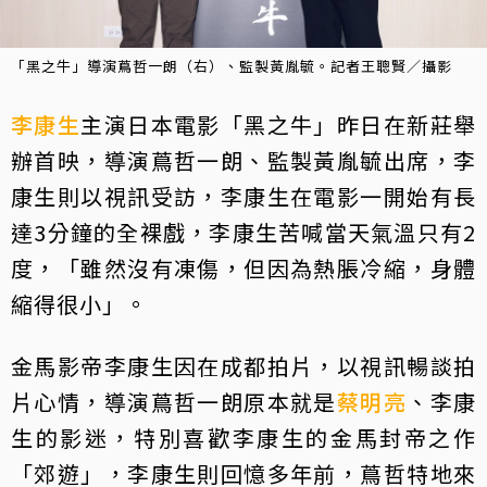
「黑之牛」導演蔦哲一朗（右）、監製黃胤毓。記者王聰賢／攝影
李康生
主演日本電影「黑之牛」昨日在新莊舉
辦首映，導演蔦哲一朗、監製黃胤毓出席，李
康生則以視訊受訪，李康生在電影一開始有長
達3分鐘的全裸戲，李康生苦喊當天氣溫只有2
度，「雖然沒有凍傷，但因為熱脹冷縮，身體
縮得很小」。
金馬影帝李康生因在成都拍片，以視訊暢談拍
片心情，導演蔦哲一朗原本就是
蔡明亮
、李康
生的影迷，特別喜歡李康生的金馬封帝之作
「郊遊」，李康生則回憶多年前，蔦哲特地來