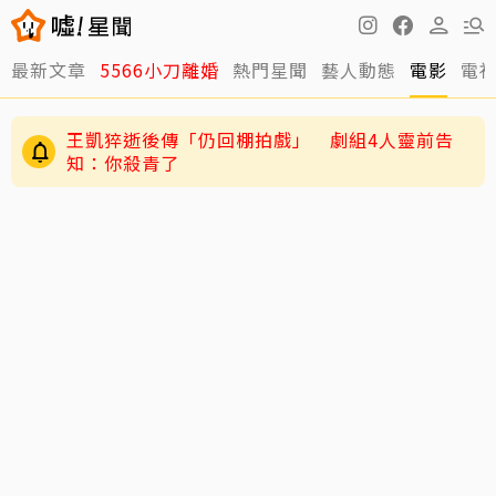
最新文章
5566小刀離婚
熱門星聞
藝人動態
電影
電
王凱猝逝後傳「仍回棚拍戲」 劇組4人靈前告
知：你殺青了