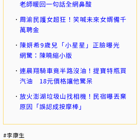
老師暖回一句話全網鼻酸
周渝民護女超狂！笑喊未來女婿備千
萬聘金
陳妍希9歲兒「小星星」正臉曝光
網驚：陳曉縮小版
連晨翔騎車竟半路沒油！提寶特瓶買
汽油 18元價格讓他驚呆
放火澎湖垃圾山找相機！民宿曝丟棄
原因「誤認成按摩棒」
#李康生