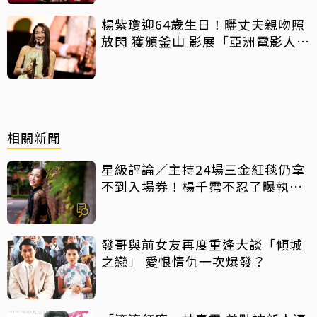
楊紫瓊迎64歲生日！曬丈夫親吻照
放閃 獲頒釜山 影展「亞洲電影人
獎」
相關新聞
星級評論／主持24場三金紅毯仍拿
不到入場券！楊千霈不忍了曝執委
會1舉動「當場爆淚」
發哥與前女友再度重逢大談「傾城
之戀」 愛恨情仇一次爆發？