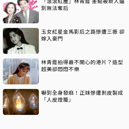
「滾滾紅塵」林青霞 差點被新人逼
到無法奪后
玉女紅星金馬影后之路慘遭三振 卻
嫁入豪門
林青霞拍得最不開心的港片？造型
超美卻悶悶不樂
嚇到全身發麻！正妹慘遭剝皮製成
「人皮燈籠」