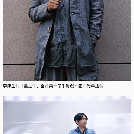
李康生拍「黑之牛」全片與一頭牛對戲。圖／光年提供