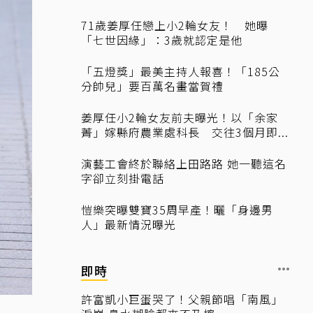
71歲姜厚任戀上小2輪女友！ 她曝
「七世因緣」：3歲就認定是他
「五燈獎」最美主持人報喜！「185公
分帥兒」要百萬名畫當賀禮
姜厚任小2輪女友前夫曝光！以「余家
菁」嫁縣府農業處科長 交往3個月即...
演藝工會終於聯絡上田路路 她一聽這名
字卻立刻掛電話
愷樂突曝雙寶35周早產！曬「身邊男
人」最新情況曝光
即時
許富凱小巨蛋哭了！父親節唱「南風」