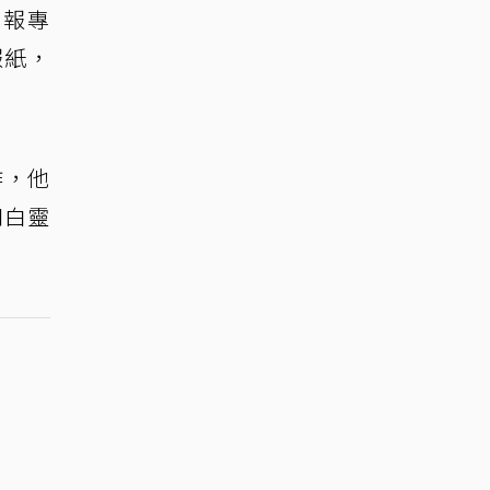
本報專
報紙，
作，他
和白靈
。