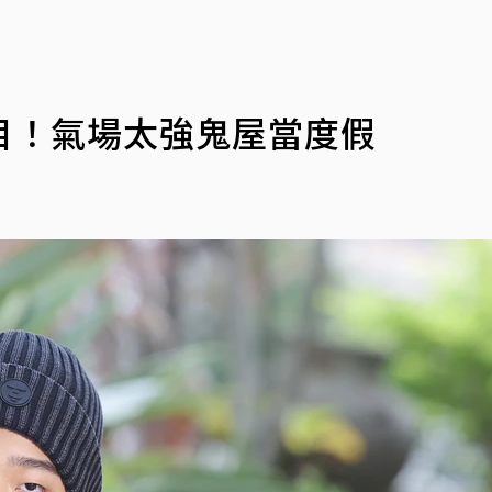
目！氣場太強鬼屋當度假