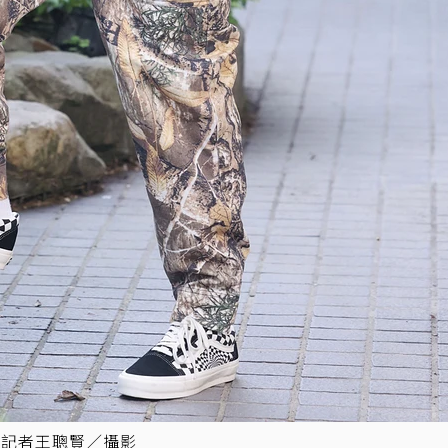
。記者王聰賢／攝影