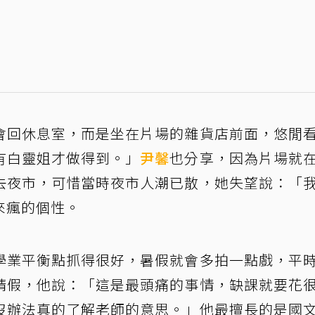
會回休息室，而是坐在片場的雜貨店前面，悠閒
有白靈姐才做得到。」
尹馨
也分享，因為片場就
去夜市，可惜當時夜市人潮已散，她失望說：「
來瘋的個性。
學業平衡點抓得很好，暑假就會多拍一點戲，平
請假，他說：「這是最頭痛的事情，缺課就要花
沒辦法真的了解老師的意思。」他最擅長的是國