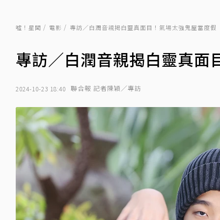
噓！星聞
電影
專訪／白潤音親揭白靈真面目！氣場太強鬼屋當度假
專訪／白潤音親揭白靈真面
聯合報 記者陳穎／專訪
2024-10-23 18:40