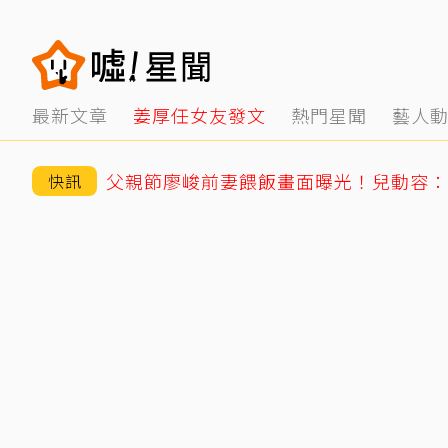
最新文章
姜厚任女友發文
熱門星聞
藝人
父親節廖峻前妻餵飯畫面曝光！兒動容：
快訊