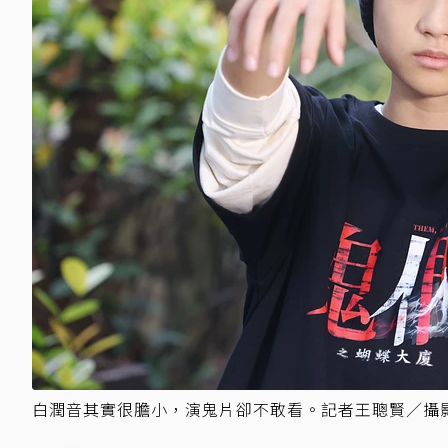
白潤音其實很膽小，演鬼片卻不敢看。記者王聰賢／攝