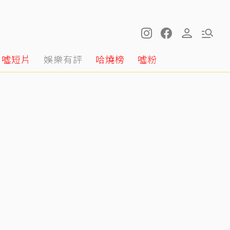
噓短片
娛樂有評
哈燒榜
噓粉