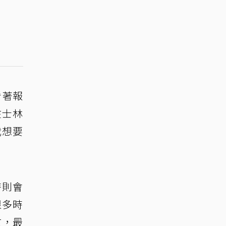
看著報
在士林
我想要
時則會
很多時
文，最