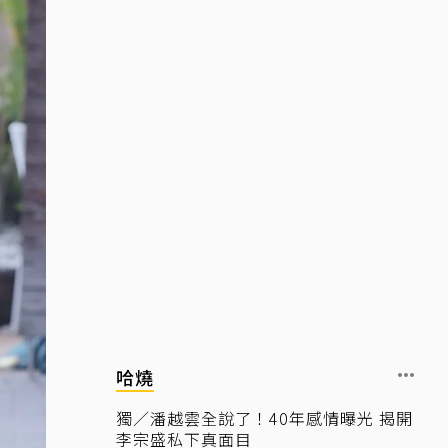
哈燒
獨／潘越雲全說了！40年感情曝光 揭開
李宗盛私下真面目