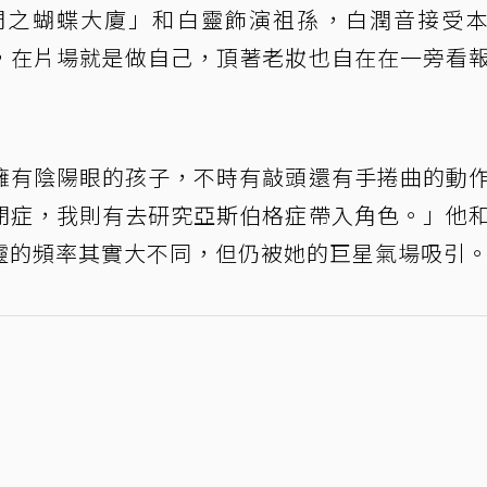
們之蝴蝶大廈」和白靈飾演祖孫，白潤音接受
，在片場就是做自己，頂著老妝也自在在一旁看
擁有陰陽眼的孩子，不時有敲頭還有手捲曲的動
閉症，我則有去研究亞斯伯格症帶入角色。」他
靈的頻率其實大不同，但仍被她的巨星氣場吸引