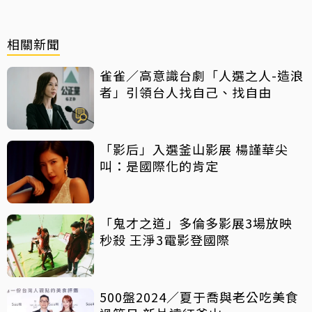
相關新聞
雀雀／高意識台劇「人選之人-造浪
者」引領台人找自己、找自由
「影后」入選釜山影展 楊謹華尖
叫：是國際化的肯定
「鬼才之道」多倫多影展3場放映
秒殺 王淨3電影登國際
500盤2024／夏于喬與老公吃美食