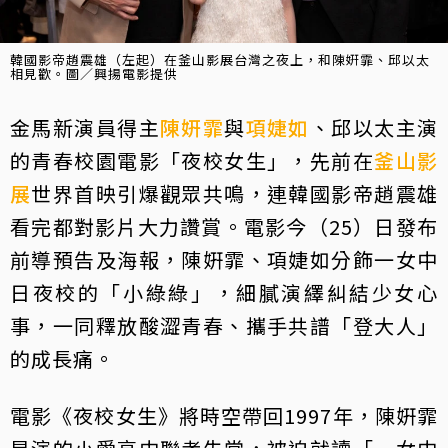
韓國影帝趙震雄（左起）在釜山影展台灣之夜上，和陳姸霏、邱以太
相見歡。圖／興揚電影提供
金馬新演員得主
陳姸霏
與
項婕如
、邱以太主演
的青春校園電影「夜校女生」，先前在
釜山影
展
世界首映引爆觀眾共鳴，連韓國影帝趙震雄
看完都對影片大力讚賞。電影今（25）日發布
前導預告及海報，陳姸霏、項婕如分飾一女中
日夜校的「小綠綠」，細膩演繹糾結少女心
事，一同釋放酸澀青春、攜手共譜「登大人」
的成長痛。
電影《夜校女生》將時空帶回1997年，陳姸霏