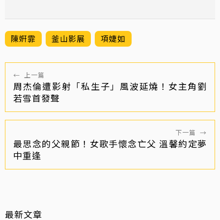
陳姸霏
釜山影展
項婕如
←
上一篇
周杰倫遭影射「私生子」風波延燒！女主角劉
若雪首發聲
下一篇
→
最思念的父親節！女歌手懷念亡父 溫馨約定夢
中重逢
最新文章