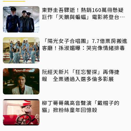
東野圭吾驟逝！熱銷160萬冊懸疑
巨作「天鵝與蝙蝠」電影將登台上
映
「陽光女子合唱團」7.7億票房搬進
客廳！孫淑媚曝：哭完像情緒排毒
阮經天新片「狂忘警探」再傳捷
報 全票通過入選多倫多影展
柳丁哥哥飆高音聲演「戴帽子的
貓」掀粉絲童年回憶殺