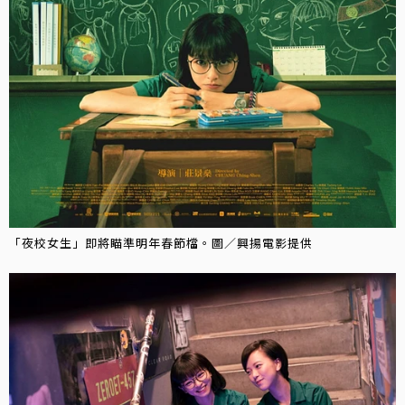
「夜校女生」即將瞄準明年春節檔。圖／興揚電影提供