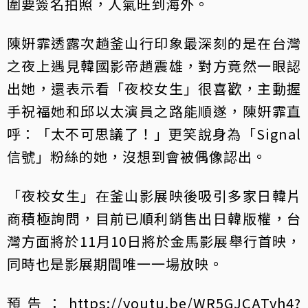
圍要簽名拍照，人氣旺到海外。
陳姸霏透露次趟釜山行印象最深刻的是在台灣
之夜上遇見韓國影帝趙震雄，對方竟然一眼認
出她，還表示看「夜校女生」很喜歡，主動握
手祝福她和邱以太演員之路能順遂，陳姸霏直
呼：「太不可思議了！」更笑說身為「Signal
信號」粉絲的她，沒想到會被偶像認出。
「夜校女生」在釜山影展映後吸引多家日韓片
商積極詢問，目前已順利銷售出日韓版權，台
灣方面將於11月10日將於金馬影展舉行首映，
同時也是影展期間唯一一場放映。
預告：https://youtu.be/WR5GJCATyh4?