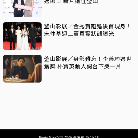
過節日 新片遠征釜山
釜山影展／金秀賢離婚後首現身！
宋仲基迎二寶真實狀態曝光
釜山影展／身影難忘！李善均過世
獲獎 朴寶英動人詞台下哭一片
聯合線上公司 著作權所有 ©2025