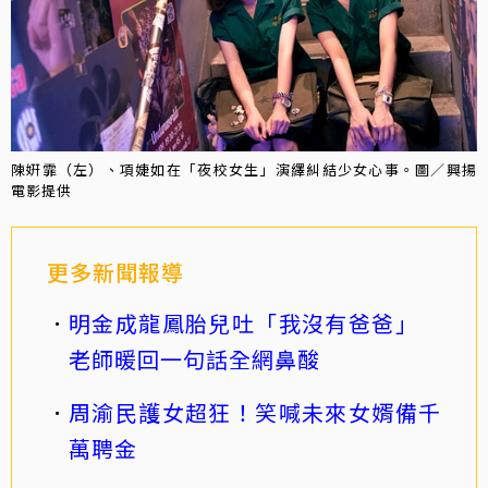
陳姸霏（左）、項婕如在「夜校女生」演繹糾結少女心事。圖／興揚
電影提供
更多新聞報導
明金成龍鳳胎兒吐「我沒有爸爸」
老師暖回一句話全網鼻酸
周渝民護女超狂！笑喊未來女婿備千
萬聘金