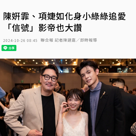
陳姸霏、項婕如化身小綠綠追愛
「信號」影帝也大讚
聯合報 記者陳建嘉／即時報導
2024-10-26 08:45