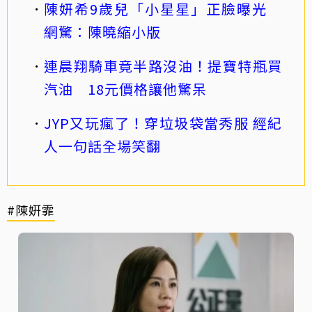
陳妍希9歲兒「小星星」正臉曝光
網驚：陳曉縮小版
連晨翔騎車竟半路沒油！提寶特瓶買
汽油 18元價格讓他驚呆
JYP又玩瘋了！穿垃圾袋當秀服 經紀
人一句話全場笑翻
#陳姸霏