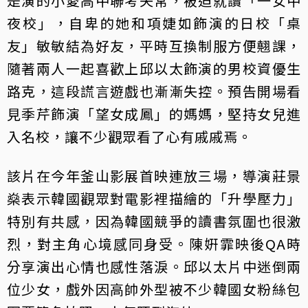
是演的小愛高中聯考失常，被迫就讀「一女中
夜校」，自卑的她和項婕如飾演的日校「桌
友」敏敏結為好友，平時互換制服方便翹課，
隨著兩人一起喜歡上邱以太飾演的男校資優生
路克，這段謊言遊戲也漸漸失控。預告開場看
見季芹飾演「望女成鳳」的媽媽，堅持女兒進
入名校，讓不少觀眾看了心有戚戚焉。
該片在今年釜山影展首映連放三場，導演莊景
燊表示韓國觀眾對電影裡描繪的「升學壓力」
特別有共感，因為韓國競爭的讀書氛圍也很激
烈，對主角心境感同身受。陳姸霏映後QA時
分享演出心情也感性落淚。邱以太片中迷倒兩
位少女，戲外因高帥外型被不少韓國女粉絲包