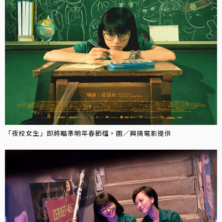
「夜校女生」即將瞄準明年春節檔。圖／興揚電影提供