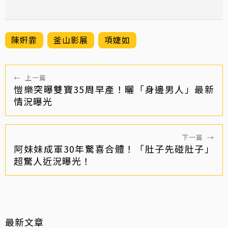
陳姸霏
釜山影展
項婕如
←
上一篇
愷樂突曝雙寶35周早產！曬「身邊男人」最新
情況曝光
下一篇
→
阿妹妹成軍30年驚喜合體！「肚子先碰肚子」
超驚人近況曝光！
最新文章