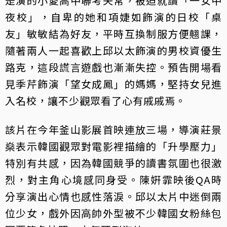
是演的小愛高中聯考失常，被迫就讀「一女中
夜校」，自卑的她和項婕如飾演的日校「桌
友」敏敏結為好友，平時互換制服方便翹課，
隨著兩人一起喜歡上邱以太飾演的男校資優生
路克，這段謊言遊戲也漸漸失控。預告開場看
見季芹飾演「望女成鳳」的媽媽，堅持女兒進
入名校，讓不少觀眾看了心有戚戚焉。
該片在今年釜山影展首映連放三場，導演莊景
燊表示韓國觀眾對電影裡描繪的「升學壓力」
特別有共感，因為韓國競爭的讀書氛圍也很激
烈，對主角心境感同身受。陳姸霏映後QA時
分享演出心情也感性落淚。邱以太片中迷倒兩
位少女，戲外因高帥外型被不少韓國女粉絲包