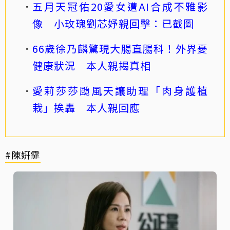
五月天冠佑20愛女遭AI合成不雅影
像 小玫瑰劉芯妤親回擊：已截圖
66歲徐乃麟驚現大腸直腸科！外界憂
健康狀況 本人親揭真相
愛莉莎莎颱風天讓助理「肉身護植
栽」挨轟 本人親回應
#陳姸霏