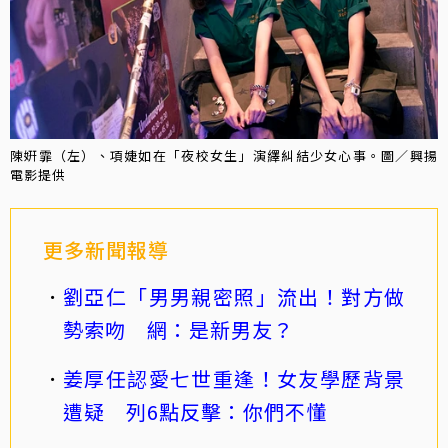
陳姸霏（左）、項婕如在「夜校女生」演繹糾結少女心事。圖／興揚
電影提供
更多新聞報導
劉亞仁「男男親密照」流出！對方做
勢索吻 網：是新男友？
姜厚任認愛七世重逢！女友學歷背景
遭疑 列6點反擊：你們不懂