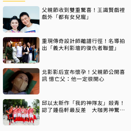
父親節收到雙重驚喜！王識賢戲裡
戲外「都有女兒寵」
重現傳奇設計師離譜行徑！名導拍
出「義大利影壇的復仇者聯盟」
北影影后宣布懷孕！父親節公開喜
訊 憶亡父：他一定很開心
邱以太新作「我的神隊友」殺青！
認了鍾岳軒最反差 大咖男神驚喜
客串