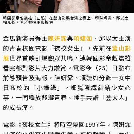
韓國影帝趙震雄（左起）在釜山影展台灣之夜上，和陳姸霏、邱以太
相見歡。圖／興揚電影提供
金馬新演員得主
陳姸霏
與
項婕如
、邱以太主演
的青春校園電影「夜校女生」，先前在
釜山影
展
世界首映引爆觀眾共鳴，連韓國影帝趙震雄
看完都對影片大力讚賞。電影今（25）日發布
前導預告及海報，陳姸霏、項婕如分飾一女中
日夜校的「小綠綠」，細膩演繹糾結少女心
事，一同釋放酸澀青春、攜手共譜「登大人」
的成長痛。
電影《夜校女生》將時空帶回1997年，陳姸霏