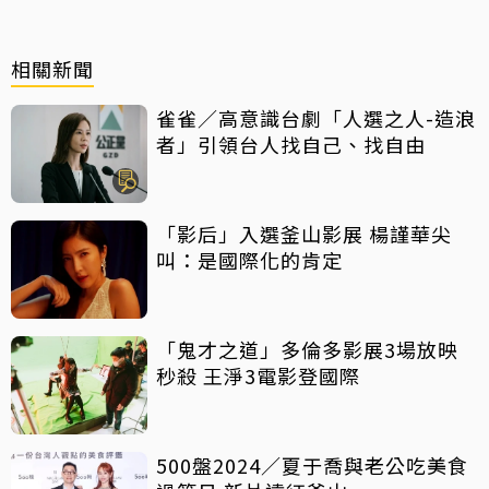
相關新聞
雀雀／高意識台劇「人選之人-造浪
者」引領台人找自己、找自由
「影后」入選釜山影展 楊謹華尖
叫：是國際化的肯定
「鬼才之道」多倫多影展3場放映
秒殺 王淨3電影登國際
500盤2024／夏于喬與老公吃美食