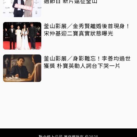
過節日 新片遠征釜山
釜山影展／金秀賢離婚後首現身！
宋仲基迎二寶真實狀態曝光
釜山影展／身影難忘！李善均過世
獲獎 朴寶英動人詞台下哭一片
聯合線上公司 著作權所有 ©2025