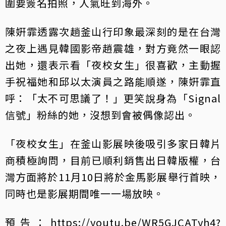
圍要簽名拍照，人氣旺到海外。
陳姸霏透露次趟釜山行印象最深刻的是在台灣
之夜上遇見韓國影帝趙震雄，對方竟然一眼認
出她，還表示看「夜校女生」很喜歡，主動握
手祝福她和邱以太演員之路能順遂，陳姸霏直
呼：「太不可思議了！」更笑說身為「Signal
信號」粉絲的她，沒想到會被偶像認出。
「夜校女生」在釜山影展映後吸引多家日韓片
商積極詢問，目前已順利銷售出日韓版權，台
灣方面將於11月10日將於金馬影展舉行首映，
同時也是影展期間唯一一場放映。
預告：https://youtu.be/WR5GJCATyh4?