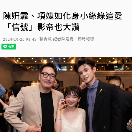
陳姸霏、項婕如化身小綠綠追愛
「信號」影帝也大讚
聯合報 記者陳建嘉／即時報導
2024-10-26 08:45