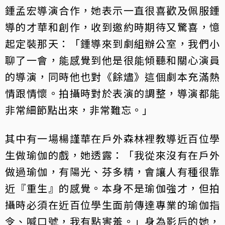
鍾孟宏導演合作，她表示一直很喜歡及佩服鍾
導的才華和創作，收到邀約時期待又驚喜，憶
起定裝那天：「鍾導來到劇組辦公室，我們小
聊了一會，能感覺到他是很能傾聽和關心演員
的導演，同時他也對《餘燼》這個劇本充滿熱
情跟情懷。拍攝時對於表演的調整，導演都能
非常細節點出來，非常難忘。」
其中有一場楊謹華在戶外森林裡教導近百位學
生做瑜伽的戲，她透露：「我從來沒有在戶外
做過瑜伽，有陽光、芬多精，會讓人有種很靠
近『重生』的感覺。本身不是瑜伽強才，但拍
攝時必須在近百位學生面前傳達專業的瑜伽指
令、喊口號，我有點害羞。」身為影后的她，