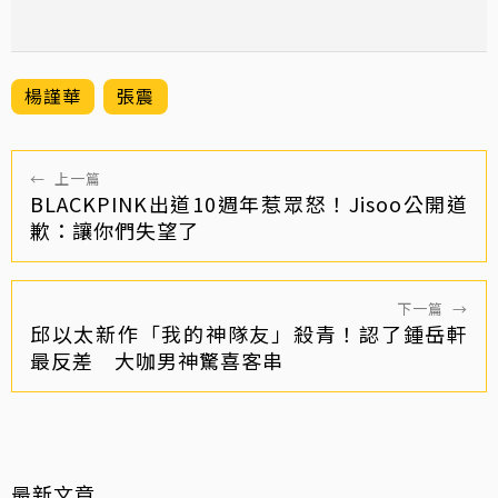
楊謹華
張震
←
上一篇
BLACKPINK出道10週年惹眾怒！Jisoo公開道
歉：讓你們失望了
下一篇
→
邱以太新作「我的神隊友」殺青！認了鍾岳軒
最反差 大咖男神驚喜客串
最新文章