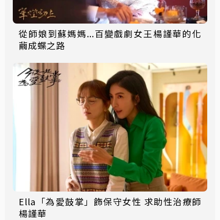
從師娘到蘇媽媽...百變戲劇女王楊謹華的化
繭成蝶之路
Ella「為愛鼓掌」飾保守女性 求助性治療師
楊謹華