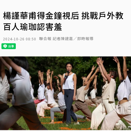
楊謹華甫得金鐘視后 挑戰戶外教
百人瑜珈認害羞
聯合報 記者陳建嘉／即時報導
2024-10-26 08:50