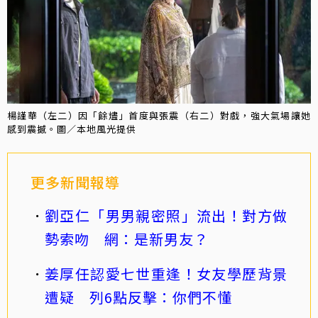
楊謹華（左二）因「餘燼」首度與張震（右二）對戲，強大氣場讓她
感到震撼。圖／本地風光提供
更多新聞報導
劉亞仁「男男親密照」流出！對方做
勢索吻 網：是新男友？
姜厚任認愛七世重逢！女友學歷背景
遭疑 列6點反擊：你們不懂