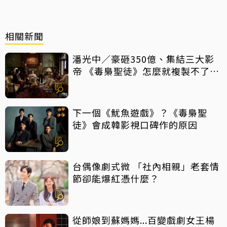
相關新聞
潘光中／豪砸350億、集結三大影
帝 《毒梟聖徒》怎麼就複製不了
《魷魚遊戲》？
下一個《魷魚遊戲》？《毒梟聖
徒》會成韓影視口碑作的原因
台偶像劇式微 「社內相親」老套情
節卻能爆紅憑什麼？
從師娘到蘇媽媽...百變戲劇女王楊