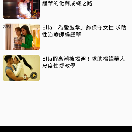
謹華的化繭成蝶之路
Ella「為愛鼓掌」飾保守女性 求助
性治療師楊謹華
Ella假高潮被揭穿！求助楊謹華大
尺度性愛教學