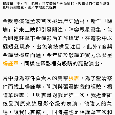
楊謹華（中）在「餘燼」首度體驗戶外做瑜珈，教導近百位學生讓她
直呼有點害羞。圖／本地風光提供
金獎導演鍾孟宏首次挑戰歷史題材，新作「餘
燼」尚未上映即引發關注，陣容眾星雲集，包
含剛連莊拿下金鐘影后的許瑋甯，在電影中以
極短髮現身，出色演技備受注目，此外7度與
金鐘獎擦肩而過，今年終於敲鐘的實力派女星
楊謹華
，同樣在電影裡有吸睛的亮點演出。
片中身為案件負責人的警察
張震
，為了釐清案
件而找上楊謹華，聊到與張震對戲的經驗，楊
謹華透露：「與震哥對戲是第一次，我近距離
感受到原來這是影帝級的表演，他強大的氣
場，讓我很震撼。」同時這也是楊謹華首次和