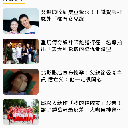
父親節收到雙重驚喜！王識賢戲裡
戲外「都有女兒寵」
重現傳奇設計師離譜行徑！名導拍
出「義大利影壇的復仇者聯盟」
北影影后宣布懷孕！父親節公開喜
訊 憶亡父：他一定很開心
邱以太新作「我的神隊友」殺青！
認了鍾岳軒最反差 大咖男神驚喜
客串