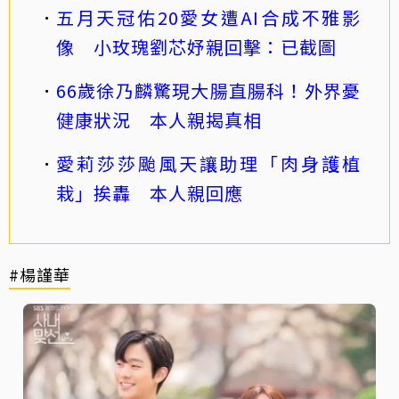
五月天冠佑20愛女遭AI合成不雅影
像 小玫瑰劉芯妤親回擊：已截圖
66歲徐乃麟驚現大腸直腸科！外界憂
健康狀況 本人親揭真相
愛莉莎莎颱風天讓助理「肉身護植
栽」挨轟 本人親回應
#楊謹華