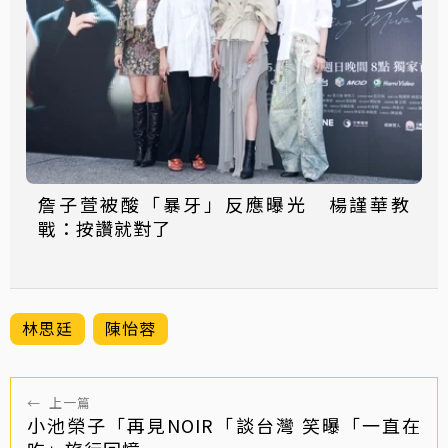
詹子萱被酸「暴牙」反應曝光 楊謹華教
戰：按讚就對了
林思廷
陳怡蓉
←
上一篇
小池榮子「再見NOIR「談台灣 笑曝「一直在