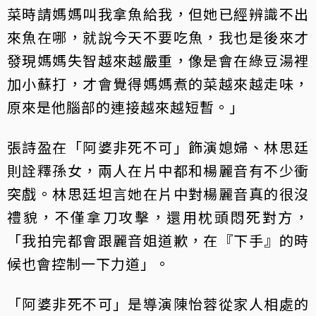
菜時請媽媽叫我拿魚給我，但她已經辨識不出
來魚在哪，就說今天不要吃魚，我也是後來才
發現媽媽失智越來越嚴重，像是會在綠豆湯裡
加小蘇打，才會覺得媽媽煮的菜越來越走味，
原來是他腦部的連接越來越短暫。」
張詩盈在「阿婆非死不可」飾演媳婦、林思廷
則詮釋孫女，兩人在片中都和楊麗音有不少衝
突戲。林思廷坦言她在片中對楊麗音真的很沒
禮貌，不僅拿刀攻擊，還用枕頭悶死對方，
「我拍完都會跟麗音姐道歉，在『下手』的時
候也會控制一下力道」。
「阿婆非死不可」是導演陳怡蓉從家人相處的