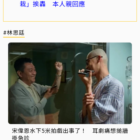
栽」挨轟 本人親回應
#林思廷
宋偉恩水下5米拍戲出事了！ 耳劇痛想搥牆
掛急診