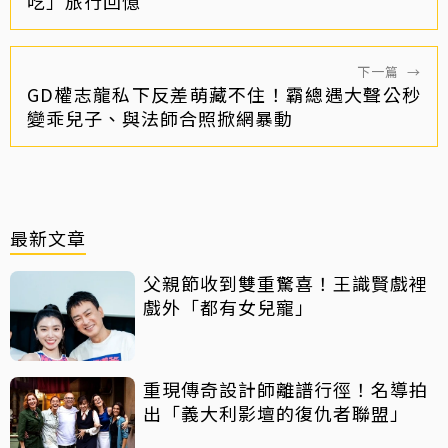
吃」旅行回憶
下一篇
→
GD權志龍私下反差萌藏不住！霸總遇大聲公秒
變乖兒子、與法師合照掀網暴動
最新文章
父親節收到雙重驚喜！王識賢戲裡
戲外「都有女兒寵」
重現傳奇設計師離譜行徑！名導拍
出「義大利影壇的復仇者聯盟」