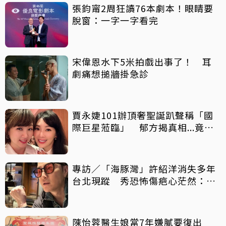
張鈞甯2周狂讀76本劇本！眼睛要
脫窗：一字一字看完
宋偉恩水下5米拍戲出事了！ 耳
劇痛想搥牆掛急診
賈永婕101辦頂奢聖誕趴聲稱「國
際巨星蒞臨」 郁方揭真相...竟是
他！
專訪／「海豚灣」許紹洋消失多年
台北現蹤 秀恐怖傷疤心茫然：我
是什麼人？
陳怡蓉醫生娘當7年嫌膩要復出