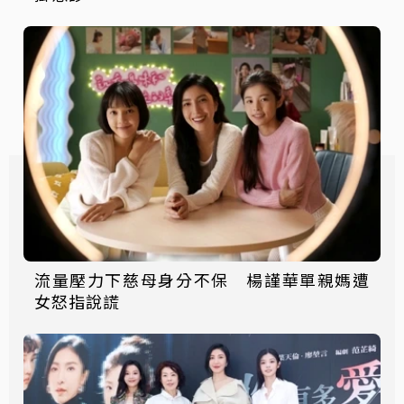
流量壓力下慈母身分不保 楊謹華單親媽遭
女怒指說謊