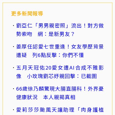
更多新聞報導
劉亞仁「男男親密照」流出！對方做
勢索吻 網：是新男友？
姜厚任認愛七世重逢！女友學歷背景
遭疑 列6點反擊：你們不懂
五月天冠佑20愛女遭AI合成不雅影
像 小玫瑰劉芯妤親回擊：已截圖
66歲徐乃麟驚現大腸直腸科！外界憂
健康狀況 本人親揭真相
愛莉莎莎颱風天讓助理「肉身護植