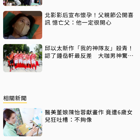
北影影后宣布懷孕！父親節公開喜
訊 憶亡父：他一定很開心
邱以太新作「我的神隊友」殺青！
認了鍾岳軒最反差 大咖男神驚喜
客串
相關新聞
醫美董娘陳怡蓉獻畫作 竟遭6歲女
兒狂吐槽：不夠像