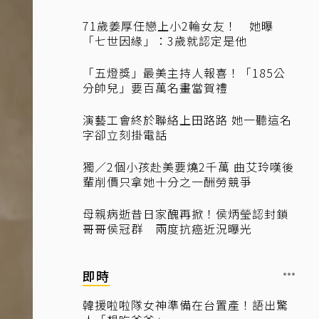
71歲姜厚任戀上小2輪女友！ 她曝
「七世因緣」：3歲就認定是他
「五燈獎」最美主持人報喜！「185公
分帥兒」要百萬名畫當賀禮
演藝工會終於聯絡上田路路 她一聽這名
字卻立刻掛電話
獨／2個小孩赴美要燒2千萬 曲艾玲嘆後
輩削價只拿她十分之一酬勞競爭
母親病逝昔日家醜再掀！侯炳瑩認封鎖
哥哥侯冠群 兩度抗癌近況曝光
即時
韓援啦啦隊女神準備在台置產！語出驚