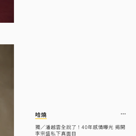
哈燒
獨／潘越雲全說了！40年感情曝光 揭開
李宗盛私下真面目