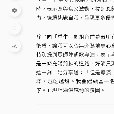
時，表示既興奮又激動，提到恩
力，繼續挑戰自我，呈現更多優
除了向「重生」劇組台前幕後所
後盾，讓我可以心無旁鶩地專心
特別提到恩師陳凱歌導演，表示
是一條充滿荊棘的道路，好演員
這一刻，她分享道：「但是導演
樣，越吃越甜。我會繼續當一
家。」現場瀰漫感動的氛圍。