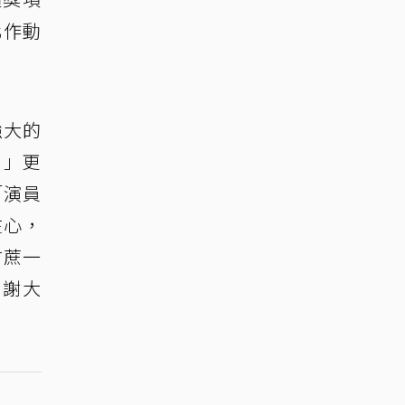
化作動
強大的
。」更
「演員
在心，
甘蔗一
謝謝大