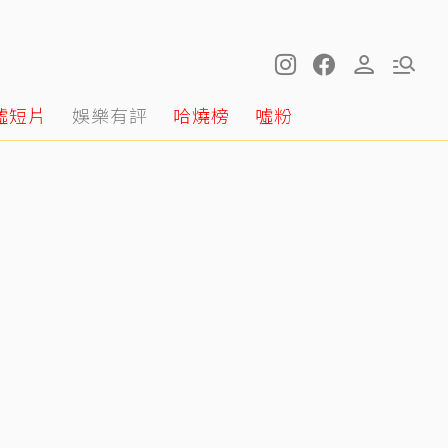
噓短片
娛樂有評
哈燒榜
噓粉