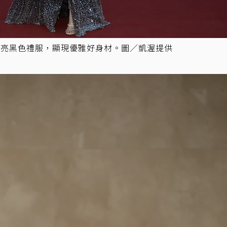
閃亮黑色禮服，顯現優雅好身材。圖／凱渥提供