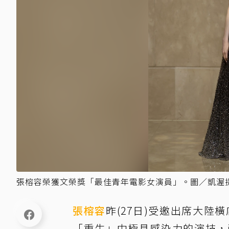
張榕容榮獲文榮獎「最佳青年電影女演員」。圖／凱渥
張榕容
昨(27日)受邀出席大陸
「重生」中極具感染力的演技，