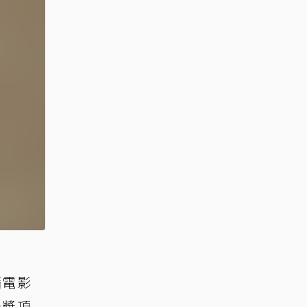
藉電影
過獎項