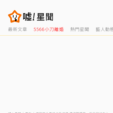
最新文章
5566小刀離婚
熱門星聞
藝人動