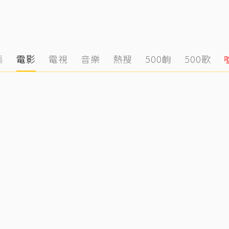
態
電影
電視
音樂
熱搜
500齣
500歌