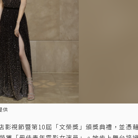
提供
橫店影視節暨第10屆「文榮獎」頒獎典禮，並憑
榮獲「最佳青年電影女演員」。她步上舞台接