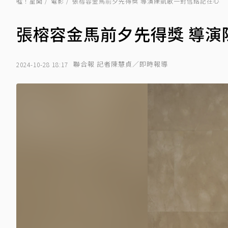
噓！星聞
電影
張榕容金馬前夕先得獎 導演陳凱歌一封信銘記在心
張榕容金馬前夕先得獎 導演
聯合報 記者陳慧貞／即時報導
2024-10-28 18:17