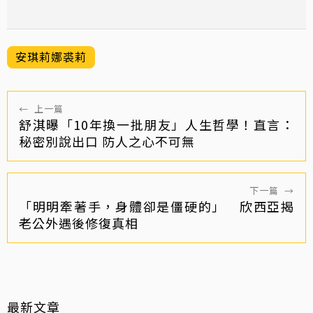
安琪莉娜裘莉
←
上一篇
舒淇曝「10年換一批朋友」人生哲學！直言：
秘密別說出口 防人之心不可無
下一篇
→
「明明牽著手，身體卻是僵硬的」 欣西亞揭
老公外遇後修復真相
最新文章