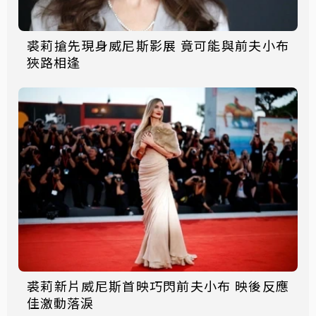
裘莉搶先現身威尼斯影展 竟可能與前夫小布
狹路相逢
裘莉新片威尼斯首映巧閃前夫小布 映後反應
佳激動落淚