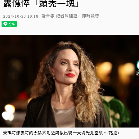
露憔悴「頭禿一塊」
聯合報 記者陳建嘉／即時報導
2024-10-30 19:18
安琪莉娜裘莉的太陽穴附近疑似出現一大塊光禿空缺。(路透)