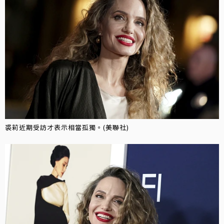
裘莉近期受訪才表示相當孤獨。(美聯社)