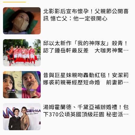
北影影后宣布懷孕！父親節公開喜
訊 憶亡父：他一定很開心
邱以太新作「我的神隊友」殺青！
認了鍾岳軒最反差 大咖男神驚喜
客串
昔與巨星妹親吻轟動紅毯！安潔莉
娜裘莉親哥經歷短命婚 前妻節目
中出櫃：終於自由了
湯姆霍蘭德、千黛亞補辦婚禮！包
下370公頃英國頂級莊園 秘密派對
曝光