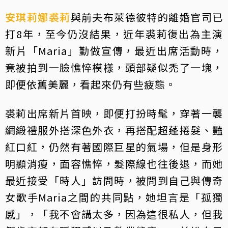
安琪莉娜裘莉
與前夫布萊德彼特的離婚官司已
打8年，至今仍沒結果，近年裘莉復出為主演
新片「Maria」勤做宣傳，最近出席活動時，
竟被拍到一臉憔悴模樣，頭部疑似禿了一塊，
即便依舊美麗，看起來仍有些疲態。
裘莉出席新片首映，即便打扮時髦，穿著一襲
綢緞禮服外搭深色外衣，再搭配超蓬捲髮、豔
紅口紅，仍然有著國際巨星的氣場，但是身形
明顯消瘦，面容憔悴，髮際線也往後退，而她
最近接受「時人」訪問時，被問到自己與傳奇
女歌手Maria之間的共同點，她坦言是「孤獨
感」，「我不會講太多，因為這很私人，但我