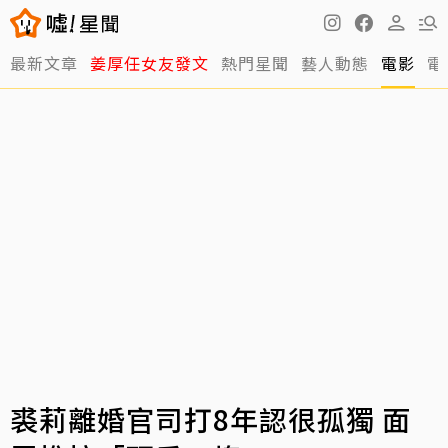
最新文章
姜厚任女友發文
熱門星聞
藝人動態
電影
電
裘莉離婚官司打8年認很孤獨 面