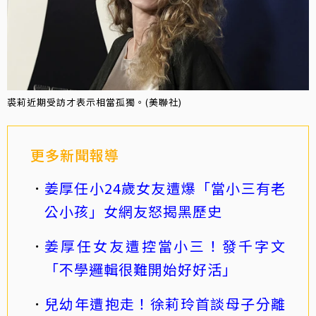
裘莉近期受訪才表示相當孤獨。(美聯社)
更多新聞報導
姜厚任小24歲女友遭爆「當小三有老
公小孩」女網友怒揭黑歷史
姜厚任女友遭控當小三！發千字文
「不學邏輯很難開始好好活」
兒幼年遭抱走！徐莉玲首談母子分離