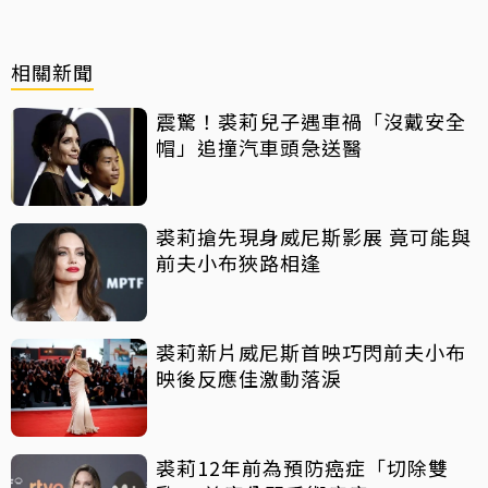
相關新聞
震驚！裘莉兒子遇車禍「沒戴安全
帽」追撞汽車頭急送醫
裘莉搶先現身威尼斯影展 竟可能與
前夫小布狹路相逢
裘莉新片威尼斯首映巧閃前夫小布
映後反應佳激動落淚
裘莉12年前為預防癌症「切除雙