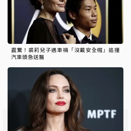
震驚！裘莉兒子遇車禍「沒戴安全帽」追撞
汽車頭急送醫