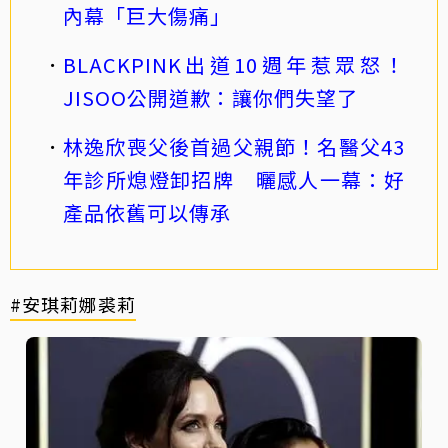
內幕「巨大傷痛」
BLACKPINK出道10週年惹眾怒！
JISOO公開道歉：讓你們失望了
林逸欣喪父後首過父親節！名醫父43
年診所熄燈卸招牌 曬感人一幕：好
產品依舊可以傳承
#安琪莉娜裘莉