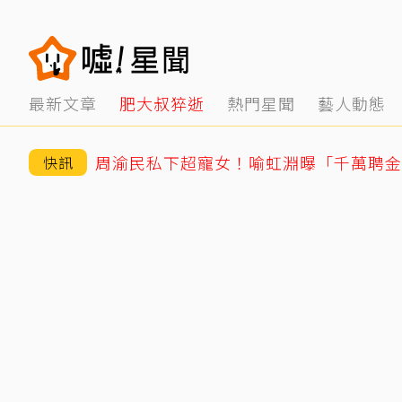
最新文章
肥大叔猝逝
熱門星聞
藝人動態
周渝民私下超寵女！喻虹淵曝「千萬聘金
快訊