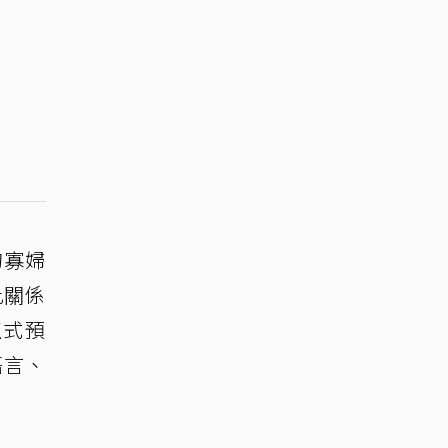
的寡婦
此關係
正式預
語言、