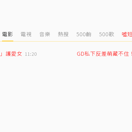
電影
電視
音樂
熱搜
500齣
500歌
噓
」護愛女
11:20