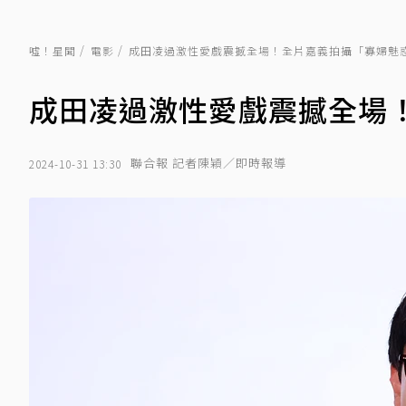
噓！星聞
電影
成田凌過激性愛戲震撼全場！全片嘉義拍攝「寡婦魅
成田凌過激性愛戲震撼全場
聯合報 記者陳穎／即時報導
2024-10-31 13:30