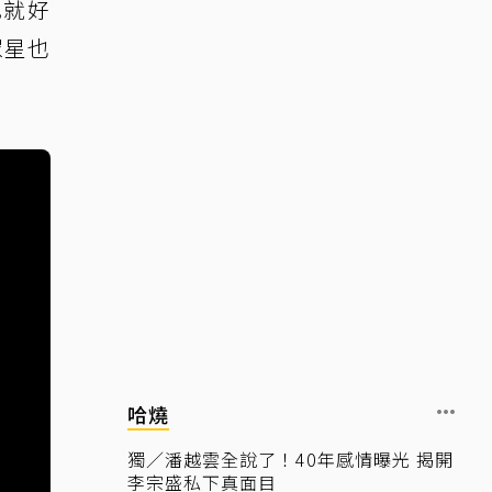
己就好
眾星也
哈燒
獨／潘越雲全說了！40年感情曝光 揭開
李宗盛私下真面目