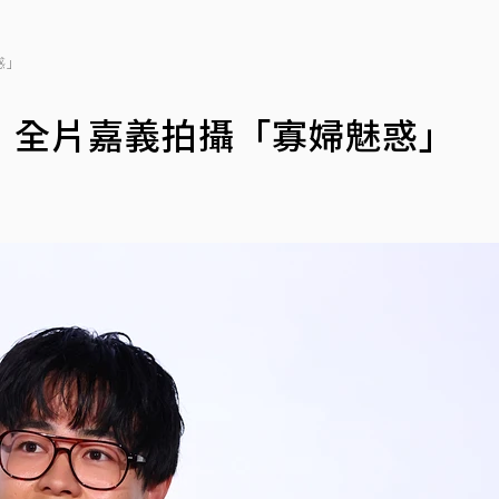
惑」
！全片嘉義拍攝「寡婦魅惑」