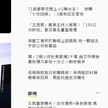
71歲姜厚任戀上小2輪女友！ 她曝
「七世因緣」：3歲就認定是他
「五燈獎」最美主持人報喜！「185公
分帥兒」要百萬名畫當賀禮
演藝工會終於聯絡上田路路 她一聽這名
字卻立刻掛電話
獨／2個小孩赴美要燒2千萬 曲艾玲嘆後
輩削價只拿她十分之一酬勞競爭
母親病逝昔日家醜再掀！侯炳瑩認封鎖
哥哥侯冠群 兩度抗癌近況曝光
即時
王凱靈堂曝光！白衣遺照+黑色郵筒 媽