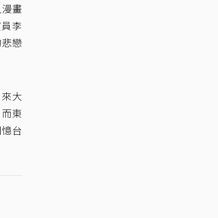
人漫畫
演員李
的悲戀
引來大
，而東
回憶台