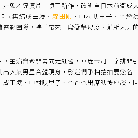
」是鬼才導演片山慎三新作，改編自日本前衛成
卡司集結成田凌、
森田剛
、中村映里子、台灣
流電影團隊，攜手帶來一段衝擊尺度、前所未見
片，主演齊聚開幕式走紅毯，華麗卡司一字排開
剛高人氣男星合體現身，影迷們爭相搶拍要簽名
，成田凌、中村映里子、李杏也出席映後座談，