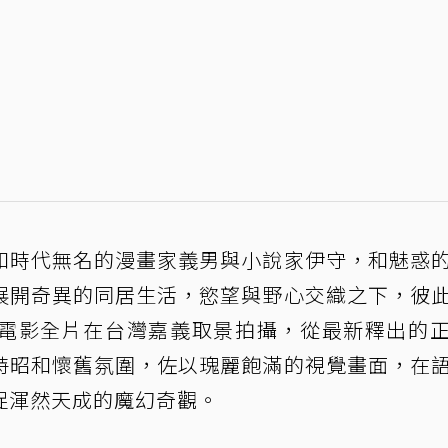
和時代無名的漫畫家義男與小說家伊守，和魅惑
展開奇異的同居生活，慾望與野心交織之下，彼
電影全片在台灣嘉義取景拍攝，從最新釋出的
特昭和懷舊氛圍，佐以瑰麗飽滿的視覺畫面，在
捉渾然天成的魔幻奇觀。