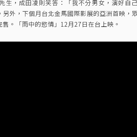
先生，成田凌則笑答：「我不分男女，演好自
。另外，下個月台北金馬國際影展的亞洲首映，
售。「雨中的慾情」12月27日在台上映。