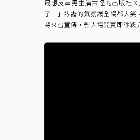
最想反串男生演古怪的出版社Ｘ
了！」詼諧的氣氛讓全場都大笑
將來台宣傳，影人場開賣即秒殺完