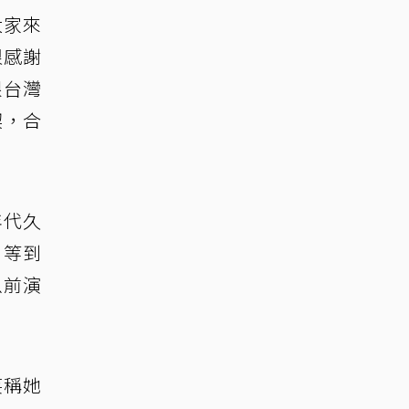
大家來
很感謝
跟台灣
契，合
年代久
，等到
以前演
笑稱她