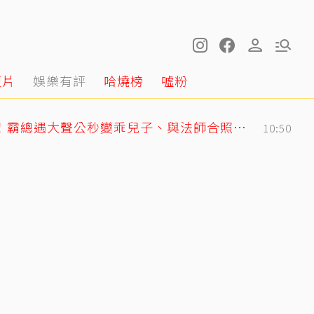
短片
娛樂有評
哈燒榜
噓粉
GD私下反差萌藏不住！霸總遇大聲公秒變乖兒子、與法師合照掀網暴動
10:50