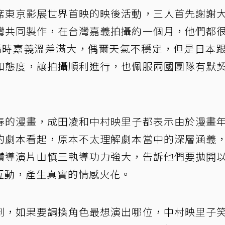
席東京影展世界首映的映後活動，三人首先謝謝
灣共同製作，在台灣嘉義拍攝約一個月，他們都
攝時嘉義溫差滿大，偶爾天氣不穩定，但是日本
和態度，讓拍攝順利進行，也佩服兩國團隊有默
春的漫畫，成田凌和中村映里子都表示由於漫畫
的劇本看起，原本不太理解劇本當中的深層涵義
讚導演片山慎三執導功力強大，告訴他們要拋開
互動，產生真實的情感火花。
到，如果要調換角色最想演出哪位，中村映里子