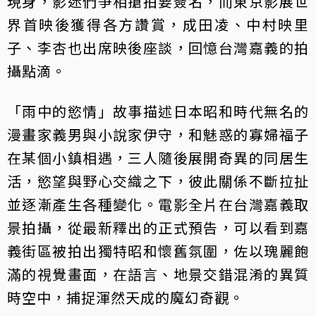
現身，影迷們爭相搶拍要簽名，而東京影展世
界首映後獲得各方讚賞，成田凌、中村映里
子、李杏也出席映後座談，回憶台灣嘉義的拍
攝點滴。
「雨中的慾情」故事描述日本昭和時代無名的
漫畫家義男與小說家伊守，和魅惑的寡婦福子
在某個小鎮相遇，三人隨後展開奇異的同居生
活，慾望與野心交織之下，彼此關係不斷拉扯
並逐漸產生各種變化。電影全片在台灣嘉義取
景拍攝，從最新釋出的正式預告，可以看到嘉
義街區被拍出獨特昭和懷舊氛圍，佐以瑰麗飽
滿的視覺畫面，在語言、地景交錯混淆的異質
時空中，捕捉渾然天成的魔幻奇觀。