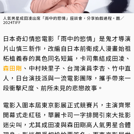
人氣男星成田凌出席「雨中的慾情」座談會，分享拍戲過程。圖／
2024TIFF
日本奇幻情慾電影「雨中的慾情」是鬼才導演
片山慎三新作，改編自日本前衛成人漫畫始祖
柘植義春的異色同名短篇，卡司集結成田凌、
森田剛
、中村映里子、台灣演員李杏、竹中直
人，日台演技派與一流電影團隊，攜手帶來一
段衝擊尺度、前所未見的悲戀故事。
電影入圍本屆東京影展正式競賽片，主演齊聚
開幕式走紅毯，華麗卡司一字排開引來大批影
迷尖叫，尤其成田凌與森田剛高人氣男星合體