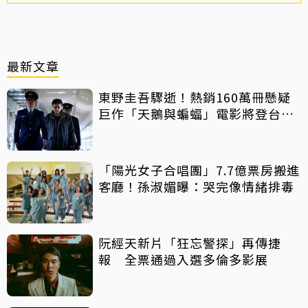
最新文章
東野圭吾驟逝！熱銷160萬冊懸疑
巨作「天鵝與蝙蝠」電影將登台上
映
「陽光女子合唱團」7.7億票房搬進
客廳！孫淑媚曝：哭完像情緒排毒
阮經天新片「狂忘警探」再傳捷
報 全票通過入選多倫多影展