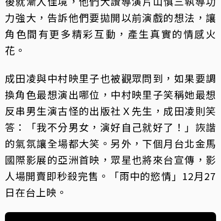
後就漸入佳境，他們大讚導演片山慎三執導功
力強大，告訴他們要拋開以前演戲的想法，讓
角色間有更多精彩互動，產生真實的情感火
花。
成田凌與中村映里子也被觀眾問到，如果要調
換角色最想演出哪位，中村映里子笑稱她最想
反串男生演古怪的出版社Ｘ先生，成田凌則笑
答：「我不分男女，演好自己就好了！」詼諧
的氣氛讓全場都大笑。另外，下個月台北金馬
國際影展的亞洲首映，眾星也將來台宣傳，影
人場開賣即秒殺完售。「雨中的慾情」12月27
日在台上映。