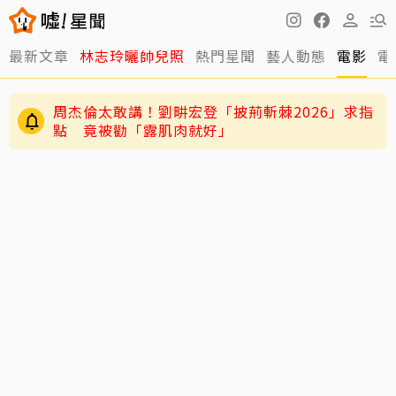
最新文章
林志玲曬帥兒照
熱門星聞
藝人動態
電影
電
周杰倫太敢講！劉畊宏登「披荊斬棘2026」求指
點 竟被勸「露肌肉就好」