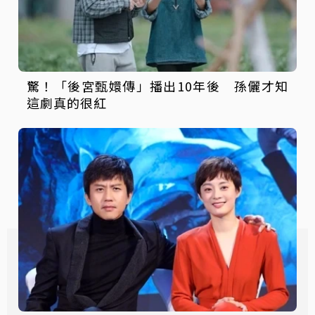
驚！「後宮甄嬛傳」播出10年後 孫儷才知
這劇真的很紅