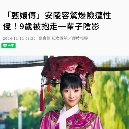
「甄嬛傳」安陵容驚爆險遭性
侵！9歲被抱走一輩子陰影
聯合報 記者陳穎／即時報導
2024-11-11 09:20