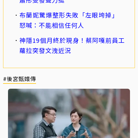
布蘭妮驚爆整形失敗「左眼垮掉」
怒喊：不能相信任何人
神隱19個月終於現身！蔡阿嘎前員工
蘿拉突發文洩近況
#後宮甄嬛傳