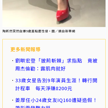
陶昕然突然自爆9歲差點遭性侵。圖／摘自新華網
更多新聞報導
劉畊宏登「披荊斬棘」求指點 竟被
周杰倫勸：露肌肉就好
33歲女星告別9年演員生涯！轉行開
計程車 每天淨賺8200元
姜厚任小24歲女友IQ160遭疑造假！
蕭彤雯發聲力挺