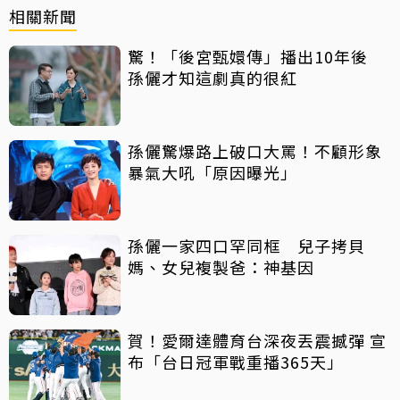
相關新聞
驚！「後宮甄嬛傳」播出10年後
孫儷才知這劇真的很紅
孫儷驚爆路上破口大罵！不顧形象
暴氣大吼「原因曝光」
孫儷一家四口罕同框 兒子拷貝
媽、女兒複製爸：神基因
賀！愛爾達體育台深夜丟震撼彈 宣
布「台日冠軍戰重播365天」