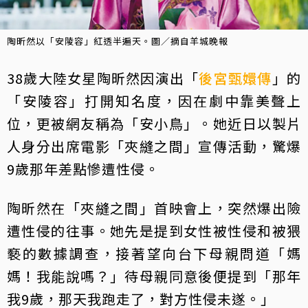
陶昕然以「安陵容」紅透半遍天。圖／摘自羊城晚報
38歲大陸女星陶昕然因演出「
後宮甄嬛傳
」的
「安陵容」打開知名度，因在劇中靠美聲上
位，更被網友稱為「安小鳥」。她近日以製片
人身分出席電影「夾縫之間」宣傳活動，驚爆
9歲那年差點慘遭性侵。
陶昕然在「夾縫之間」首映會上，突然爆出險
遭性侵的往事。她先是提到女性被性侵和被猥
褻的數據調查，接著望向台下母親問道「媽
媽！我能說嗎？」待母親同意後便提到「那年
我9歲，那天我跑走了，對方性侵未遂。」