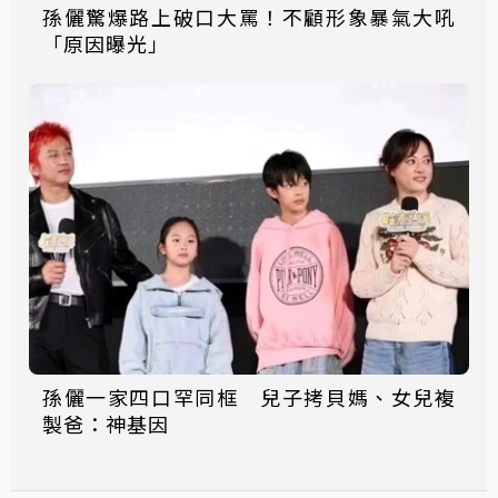
孫儷驚爆路上破口大罵！不顧形象暴氣大吼
「原因曝光」
孫儷一家四口罕同框 兒子拷貝媽、女兒複
製爸：神基因