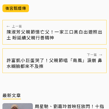
後宮甄嬛傳
←
上一篇
陳淑芳父親節憶亡父！一家三口黑白出遊照出
土 盼延續父親行善精神
下一篇
→
許富凱小巨蛋哭了！父親節唱「南風」淚崩 鼻
水糊臉都來不及擦
最新文章
周星馳、劉嘉玲首映狂放閃！十指