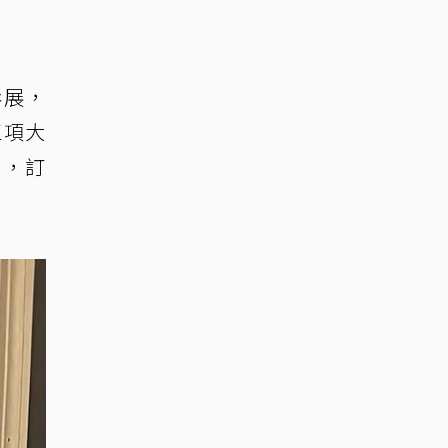
影展，
三項大
製，訂