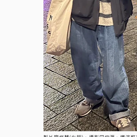
製片廖修慧(左起)、攝影田倧源、導演蘇