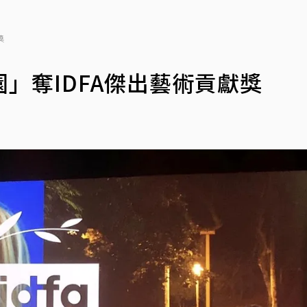
獎
」奪IDFA傑出藝術貢獻獎