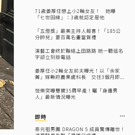
71歲姜厚任戀上小2輪女友！ 她曝
「七世因緣」：3歲就認定是他
「五燈獎」最美主持人報喜！「185公
分帥兒」要百萬名畫當賀禮
演藝工會終於聯絡上田路路 她一聽這名
字卻立刻掛電話
姜厚任小2輪女友前夫曝光！以「余家
菁」嫁縣府農業處科長 交往3個月即...
愷樂突曝雙寶35周早產！曬「身邊男
人」最新情況曝光
即時
泰元祖男團 DRAGON 5 成員驚傳離世！