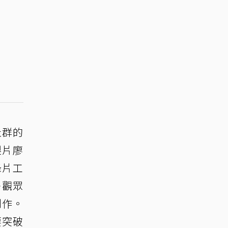
社群的
製片廖
錄片工
多觀眾
創作。
要突破