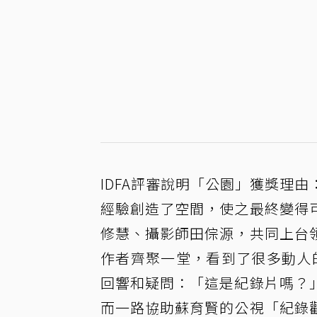
IDFA評審說明「公園」獲獎理
經驗創造了空間，使之最終變得
修慧、攝影師田倧源，共同上台
作者齊聚一堂，看到了很多動人的
回響和疑問：「這是紀錄片嗎？
而一路協助蘇育賢的公視「紀錄