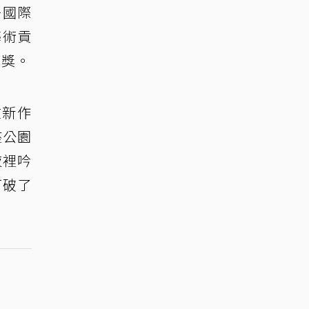
丹國際
藝術貢
獲獎。
在新作
座公園
夜裡吟
打破了