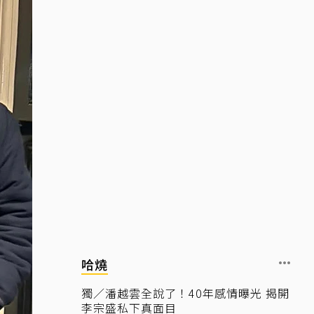
哈燒
獨／潘越雲全說了！40年感情曝光 揭開
李宗盛私下真面目