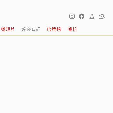
噓短片
娛樂有評
哈燒榜
噓粉