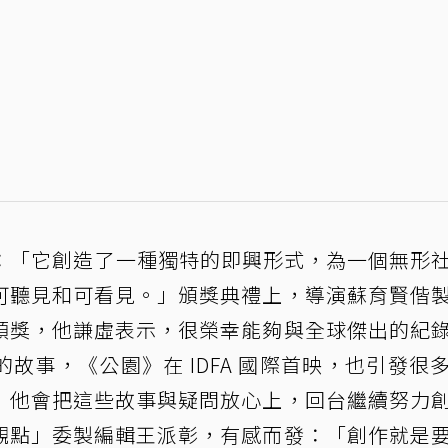
由：「它創造了一種獨特的即興形式，為一個無形
可聽見和可看見。」頒獎典禮上，導演蘇育賢偕
領獎，他謙虛表示，很榮幸能夠與全球傑出的紀
故事，《公園》在 IDFA 國際首映，也引發很
」他會把這些故事與疑問放心上，回台繼續努力
觀點」委製編輯王派彰，有感而發：「創作就是