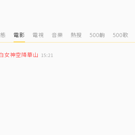
動態
電影
電視
音樂
熱搜
500齣
500歌
純白女神空降華山
15:21