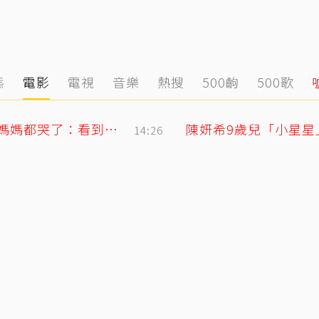
態
電影
電視
音樂
熱搜
500齣
500歌
王凱摯友Jeff談多年兄弟情 長太像連王媽媽都哭了：看到他想到兒子
陳妍希9歲兒「小星
14:26