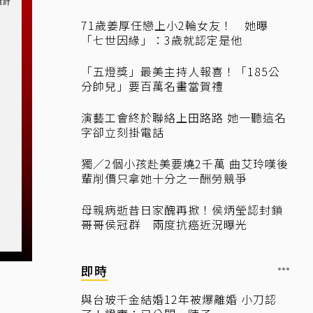
71歲姜厚任戀上小2輪女友！ 她曝
「七世因緣」：3歲就認定是他
「五燈獎」最美主持人報喜！「185公
分帥兒」要百萬名畫當賀禮
演藝工會終於聯絡上田路路 她一聽這名
字卻立刻掛電話
獨／2個小孩赴美要燒2千萬 曲艾玲嘆後
輩削價只拿她十分之一酬勞競爭
母親病逝昔日家醜再掀！侯炳瑩認封鎖
哥哥侯冠群 兩度抗癌近況曝光
即時
與台玻千金結婚12年被爆離婚 小刀認