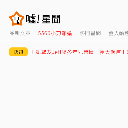
最新文章
5566小刀離婚
熱門星聞
藝人動
快訊