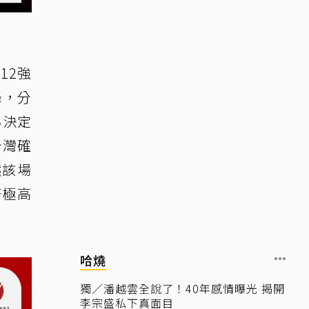
12強
峰，分
為決定
台灣確
然該場
著極高
哈燒
獨／潘越雲全說了！40年感情曝光 揭開
李宗盛私下真面目