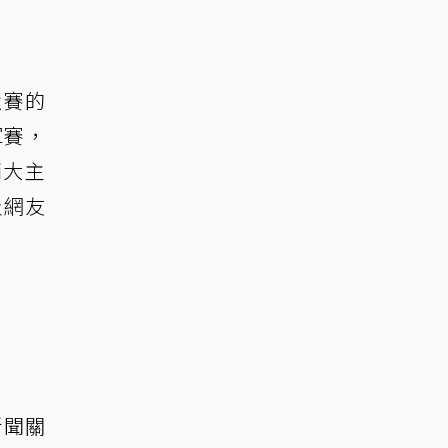
強賽的
軍賽，
兩大主
及網友
新聞關