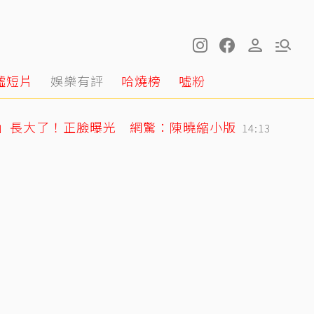
噓短片
娛樂有評
哈燒榜
噓粉
星」長大了！正臉曝光 網驚：陳曉縮小版
14:13