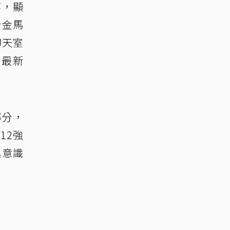
等，顯
於金馬
聊天室
、最新
部分，
12強
具意識