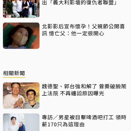
出「義大利影壇的復仇者聯盟」
北影影后宣布懷孕！父親節公開喜
訊 憶亡父：他一定很開心
相關新聞
魏德聖、郭台強和解了 曾撕破臉鬧
上法院 不再纏訟原因曝光
專訪／男星被目擊啤酒吧打工 領時
薪170只為這理由