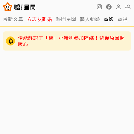
最新文章
方志友離婚
熱門星聞
藝人動態
電影
電視
王彩樺認了「最後一次Do臉」 親揭內幕：這次做
完撐10幾年
伊能靜認了「逼」小哈利參加陸綜！背後原因超
暖心