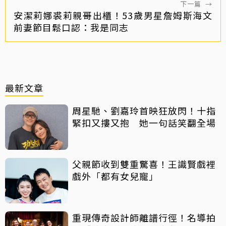
下一篇
→
安潔莉娜裘莉親哥出櫃！53歲男星詹姆斯海文
前妻節目鬆口認：我是同志
最新文章
周星馳、劉嘉玲首映狂放閃！十指
緊扣又摟又抱 她一句話笑翻全場
父親節收到雙重驚喜！王識賢戲裡
戲外「都有女兒寵」
重現傳奇設計師離譜行徑！名導拍