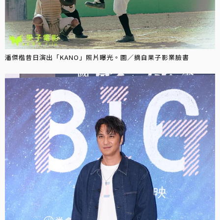
潘傑楷昔日演出「KANO」照片曝光。圖／摘自果子影業臉書