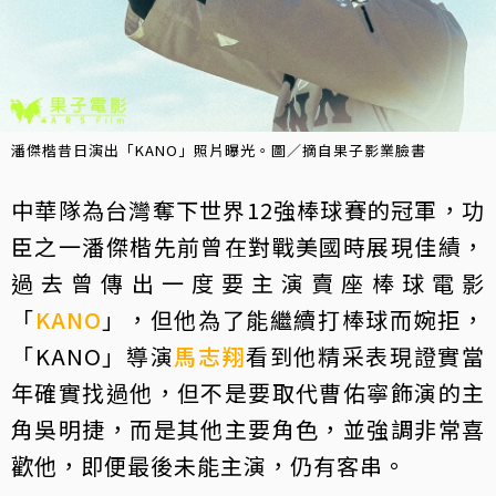
潘傑楷昔日演出「KANO」照片曝光。圖／摘自果子影業臉書
中華隊為台灣奪下世界12強棒球賽的冠軍，功
臣之一潘傑楷先前曾在對戰美國時展現佳績，
過去曾傳出一度要主演賣座棒球電影
「
KANO
」，但他為了能繼續打棒球而婉拒，
「KANO」導演
馬志翔
看到他精采表現證實當
年確實找過他，但不是要取代曹佑寧飾演的主
角吳明捷，而是其他主要角色，並強調非常喜
歡他，即便最後未能主演，仍有客串。