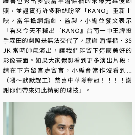
臉書也秀出多張當年潘傑楷的未曝光幕後劇
照，並證實有許多粉絲盼望「KANO」重新上
映，當年擔綱編劇、監製，小編並發文表示
「看來今天不釋出『KANO』台南一中王牌投
手森田的劇照是無法交代了，感謝 潘傑楷·35
JK 當時帥氣演出，讓我們能留下這麼美好的
影像畫面。如果大家還想看到更多演出片段，
請在下方留言處留言，小編會當作沒看到...
（喂～默默趕工）恭喜中華隊奪冠！！！！謝
謝你們帶來如此精彩的球技」。