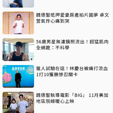
魏德聖抵押愛妻房產拍片圓夢 卓文
萱氣炸心痛到哭
56歲男星無濾鏡照流出！超猛肌肉
全網跪：不科學
獵人試驗在這！林慶台被痛打流血
1打10獲勝慘忍關卡
魏德聖執導電影「BIG」 11月美加
地區院線暖心上映