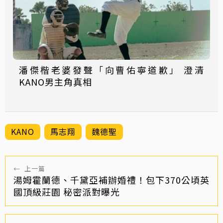
潘傑楷老婆發聲「向曹佑寧道歉」 澄清
KANO男主角真相
KANO
馬志翔
魏德聖
←
上一篇
湯姆霍蘭德、千黛亞補辦婚禮！包下370公頃英
國頂級莊園 秘密派對曝光