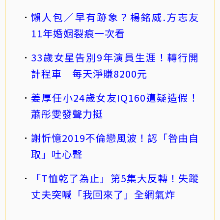
懶人包／早有跡象？楊銘威.方志友
11年婚姻裂痕一次看
33歲女星告別9年演員生涯！轉行開
計程車 每天淨賺8200元
姜厚任小24歲女友IQ160遭疑造假！
蕭彤雯發聲力挺
謝忻憶2019不倫戀風波！認「咎由自
取」吐心聲
「T恤乾了為止」第5集大反轉！失蹤
丈夫突喊「我回來了」全網氣炸