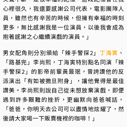
心裡很久，我還要感謝公司代表，電影團隊人
員，雖然也有辛苦的時候，但擁有幸福的時刻
更多，無比感謝我是一位演員，以後我會成為
抱著感謝之心繼續演戲的演員。」
男女配角則分別頒給「辣手警探2」
丁海寅
、
「路基完」李尚熙，丁海寅特別點名同演「辣
手警探2」的影帝前輩黃晸珉，曾誇讚他的反
派演出「有如被撒旦附身」，讓他覺得是最佳
讚美。李尚熙則說自己從未想放棄演戲，即便
遇到許多艱難的挫折，更幽默向爸爸喊話，
「爸爸，你明天去公司可以盡情地炫耀了，然
後請大家喝一下販賣機裡的咖啡！」