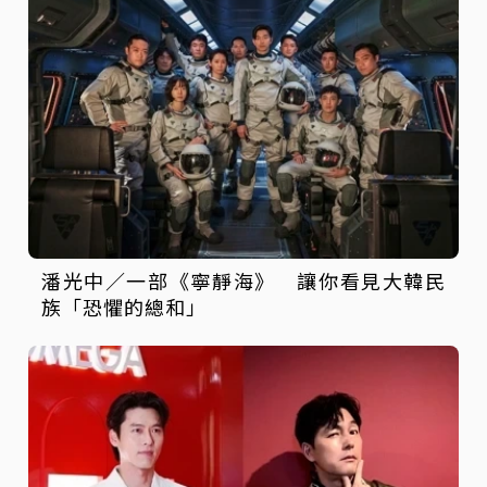
潘光中／一部《寧靜海》 讓你看見大韓民
族「恐懼的總和」