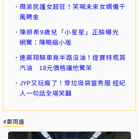
周渝民護女超狂！笑喊未來女婿備千
萬聘金
陳妍希9歲兒「小星星」正臉曝光
網驚：陳曉縮小版
連晨翔騎車竟半路沒油！提寶特瓶買
汽油 18元價格讓他驚呆
JYP又玩瘋了！穿垃圾袋當秀服 經紀
人一句話全場笑翻
#鄭雨盛