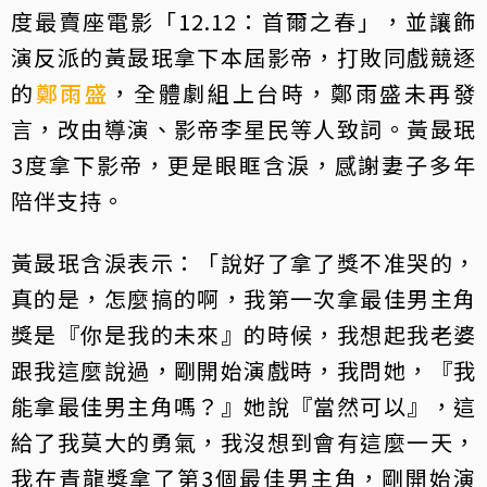
度最賣座電影「12.12：首爾之春」，並讓飾
演反派的黃晸珉拿下本屆影帝，打敗同戲競逐
的
鄭雨盛
，全體劇組上台時，鄭雨盛未再發
言，改由導演、影帝李星民等人致詞。黃晸珉
3度拿下影帝，更是眼眶含淚，感謝妻子多年
陪伴支持。
黃晸珉含淚表示：「說好了拿了獎不准哭的，
真的是，怎麼搞的啊，我第一次拿最佳男主角
獎是『你是我的未來』的時候，我想起我老婆
跟我這麼說過，剛開始演戲時，我問她，『我
能拿最佳男主角嗎？』她說『當然可以』，這
給了我莫大的勇氣，我沒想到會有這麼一天，
我在青龍獎拿了第3個最佳男主角，剛開始演