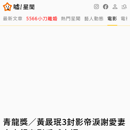
最新文章
5566小刀離婚
熱門星聞
藝人動態
電影
電
青龍獎／黃晸珉3封影帝淚謝愛妻