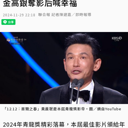
金高銀奪影后喊幸福
聯合報 記者陳建嘉／即時報導
2024-11-29 22:18
「12.12：首爾之春」黃晸珉是本屆青龍獎影帝。圖／摘自YouTube
2024年青龍獎精彩落幕，本屆最佳影片頒給年