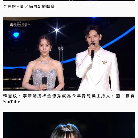
金高銀。圖／摘自朝鮮體育
韓志旼、李帝勳接棒金憓秀成為今年青龍獎主持人。圖／摘自
YouTube