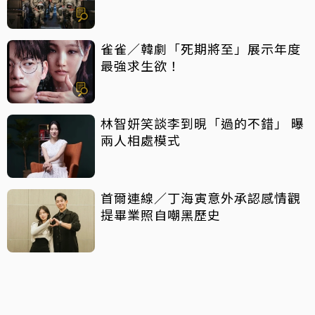
雀雀／韓劇「死期將至」展示年度
最強求生欲！
林智妍笑談李到晛「過的不錯」 曝
兩人相處模式
首爾連線／丁海寅意外承認感情觀
提畢業照自嘲黑歷史