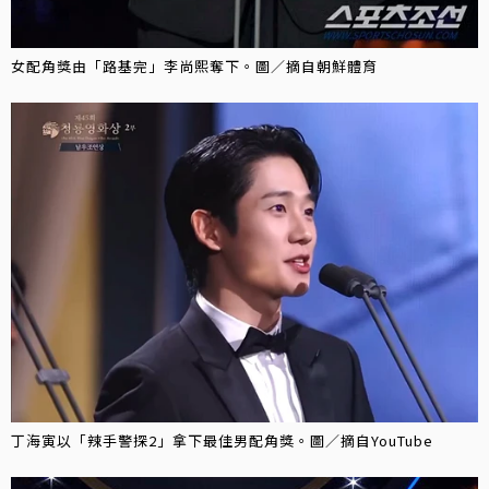
女配角獎由「路基完」李尚熙奪下。圖／摘自朝鮮體育
丁海寅以「辣手警探2」拿下最佳男配角獎。圖／摘自YouTube