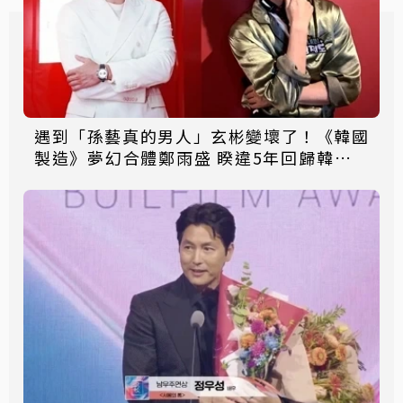
遇到「孫藝真的男人」玄彬變壞了！《韓國
製造》夢幻合體鄭雨盛 睽違5年回歸韓劇，
故事陣容一次看