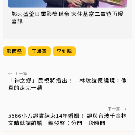
鄭雨盛釜日電影獎稱帝 宋仲基當二寶爸再曝
喜訊
鄭雨盛
丁海寅
李到晛
←
上一篇
「神之鄉」民視將播出！ 林玟誼憶繞境：像
真的走完一趟
下一篇
→
5566小刀證實結束14年婚姻！ 認與台玻千金林
文晴低調離婚 親發聲：分開一段時間