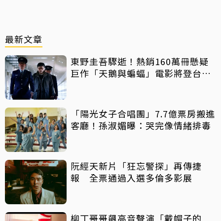
最新文章
東野圭吾驟逝！熱銷160萬冊懸疑
巨作「天鵝與蝙蝠」電影將登台上
映
「陽光女子合唱團」7.7億票房搬進
客廳！孫淑媚曝：哭完像情緒排毒
阮經天新片「狂忘警探」再傳捷
報 全票通過入選多倫多影展
柳丁哥哥飆高音聲演「戴帽子的