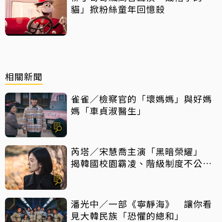
貓」掀粉絲童年回憶殺
相關新聞
雀雀／檢察官的「壞媽媽」與好媽
媽「車貞淑醫生」
芮塔／宋慧喬主演「黑暗榮耀」
揭韓國校園霸凌、階級制度不公真
相
潘光中／一部《寧靜海》 讓你看
見大韓民族「恐懼的總和」