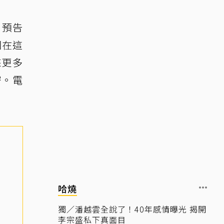
，預告
圖在這
來更多
密。電
哈燒
獨／潘越雲全說了！40年感情曝光 揭開
李宗盛私下真面目