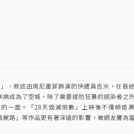
倒數」，敘述由席尼墨菲飾演的快遞員吉米，在昏
疾病成為了空城，除了需要提防狂暴的感染者之
的一面。「28天毀滅倒數」上映後不僅締造
陰屍路」等作品更有著深遠的影響，被網友譽為