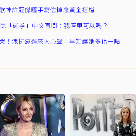
歌神許冠傑曬手寫信悼念黃金搭檔
親民「碰拳」中文直問：我停車可以嗎？
哭！洩抗癌過來人心聲：早知讓她多化一點