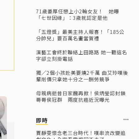
71歲姜厚任戀上小2輪女友！ 她曝
「七世因緣」：3歲就認定是他
「五燈獎」最美主持人報喜！「185公
分帥兒」要百萬名畫當賀禮
演藝工會終於聯絡上田路路 她一聽這名
字卻立刻掛電話
獨／2個小孩赴美要燒2千萬 曲艾玲嘆後
輩削價只拿她十分之一酬勞競爭
母親病逝昔日家醜再掀！侯炳瑩認封鎖
哥哥侯冠群 兩度抗癌近況曝光
即時
賈靜雯懷念老三台時代！嘆串流改變追