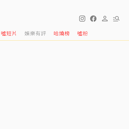
噓短片
娛樂有評
哈燒榜
噓粉