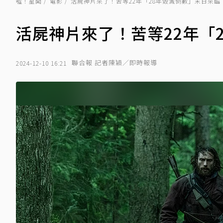
噓！星聞
電影
活屍神片來了！苦等22年「28年毀滅倒數」末日來臨
活屍神片來了！苦等22年「
聯合報 記者陳穎／即時報導
2024-12-10 16:21