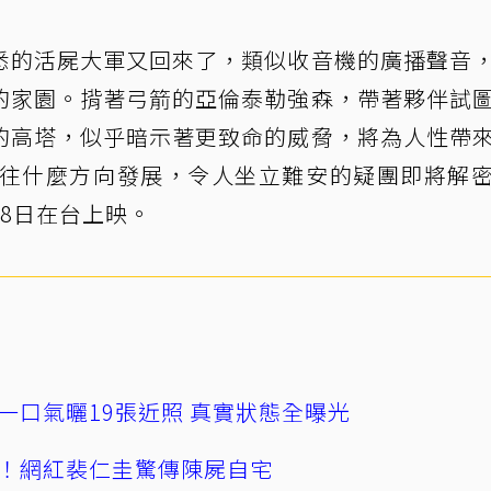
悉的活屍大軍又回來了，類似收音機的廣播聲音
的家園。揹著弓箭的亞倫泰勒強森，帶著夥伴試
的高塔，似乎暗示著更致命的威脅，將為人性帶
是往什麼方向發展，令人坐立難安的疑團即將解
18日在台上映。
一口氣曬19張近照 真實狀態全曝光
！網紅裴仁圭驚傳陳屍自宅