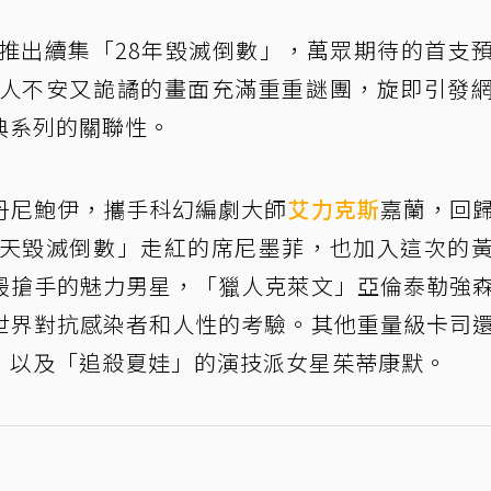
將推出續集「28年毀滅倒數」，萬眾期待的首支
令人不安又詭譎的畫面充滿重重謎團，旋即引發
典系列的關聯性。
丹尼鮑伊，攜手科幻編劇大師
艾力克斯
嘉蘭，回
8天毀滅倒數」走紅的席尼墨菲，也加入這次的
最搶手的魅力男星，「獵人克萊文」亞倫泰勒強
世界對抗感染者和人性的考驗。其他重量級卡司
，以及「追殺夏娃」的演技派女星茱蒂康默。