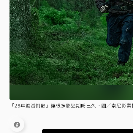
「28年毀滅倒數」讓很多影迷期盼已久。圖／索尼影業