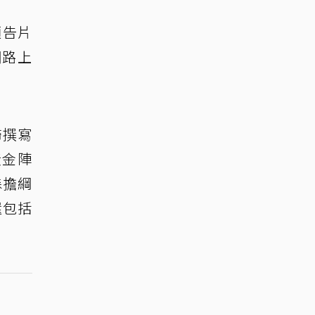
預告片
網路上
歸撰寫
黃金陣
森擔綱
還包括