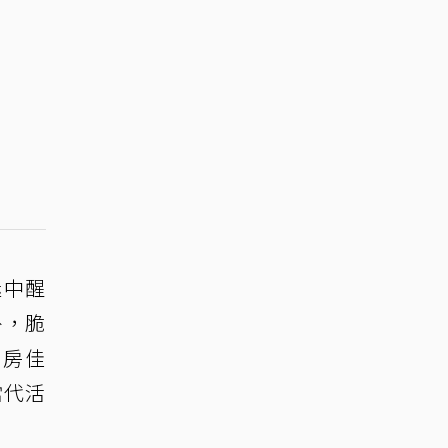
迷中醒
外，脆
票房佳
當代活