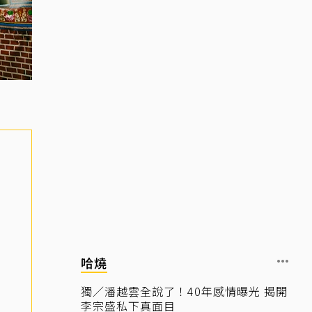
哈燒
獨／潘越雲全說了！40年感情曝光 揭開
李宗盛私下真面目