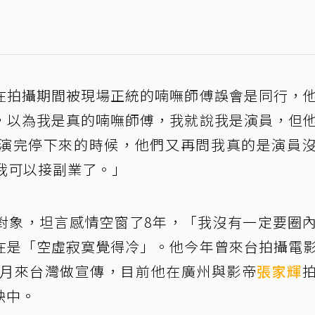
在拍攝期間被現場正統的喃嘸師傅誤會是同行，
，以為我是真的喃嘸師傅，我就說我是演員，但
演完停下來的時候，他們又再問我真的是演員
我可以接副業了。」
對象，坦言感情空窗了8年，「我沒有一定要圈
在是「空虛寂寞覺得冷」。他今年曾來台拍攝電
5月來台灣做宣傳，目前他在廣州與影帝
張家輝
映中。