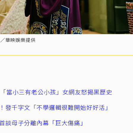
圖／華映娛樂提供
爆「當小三有老公小孩」女網友怒揭黑歷史
！發千字文「不學邏輯很難開始好好活」
首談母子分離內幕「巨大傷痛」