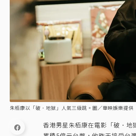
朱栢康以「破．地獄」人氣三級跳。圖／華映娛樂提供
香港男星朱栢康在電影「破．地
累積5億元台幣，他昨天接受台