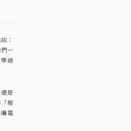
他說：
他們一
沒學過
內還是
影「搜
拍攝電