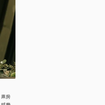
，票房
會感覺