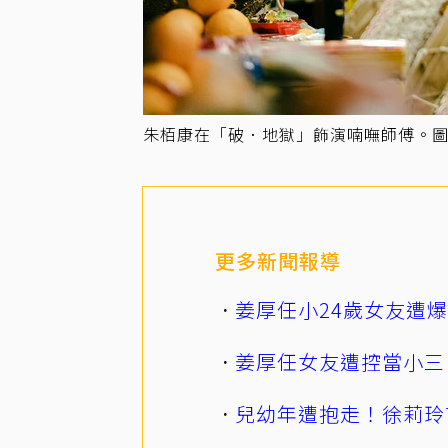
朱栢康在「破．地獄」飾演喃嘸師傅。
更多新聞報導
姜厚任小24歲女友遭
姜厚任女友遭控當小三
兒幼年遭抱走！徐莉玲