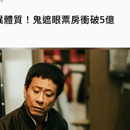
5億
異體質！鬼遮眼票房衝破5億