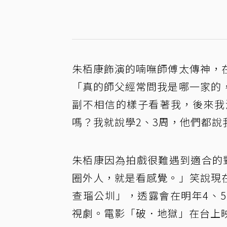
朱栢康飾演的喃嘸師傅太傳神，
「真的師父經常問我是哪一家的
副不相信的樣子看著我，後來我
嗎？我就說學2、3周，他們都說
朱栢康因為拍戲很難遇到適合的
圈外人，就是看感覺。」笑說現
查瑠公圳」，透露會在明年4、
視劇。電影「破．地獄」在台上