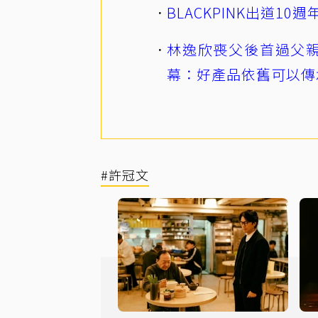
BLACKPINK出道1
林逸欣喪父後首過父親
幕：好產品依舊可以傳
#許冠文