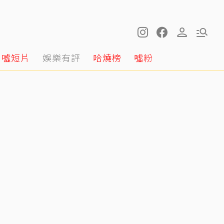
噓短片
娛樂有評
哈燒榜
噓粉