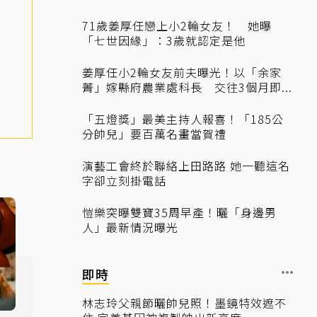
71歲姜厚任戀上小2輪女友！ 她曝
「七世因緣」：3歲就認定是他
姜厚任小2輪女友前夫曝光！以「余家
菁」嫁縣府農業處科長 交往3個月即...
「五燈獎」最美主持人報喜！「185公
分帥兒」要百萬名畫當賀禮
演藝工會終於聯絡上田路路 她一聽這名
字卻立刻掛電話
愷樂突曝雙寶35周早產！曬「身邊男
人」最新情況曝光
即時
林志玲父親節曬帥兒照！墨鏡特效遮不