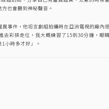
地方也會聽到神秘聲音。
靈異事件，他坦言劇組拍攝時在亞洲電視的廠內
進去彩排走位，我大概練習了15到30分鐘，眼
息1小時多才好」。