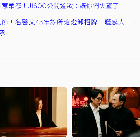
0週年惹眾怒！JISOO公開道歉：讓你們失望了
節！名醫父43年診所熄燈卸招牌 曬感人一
承