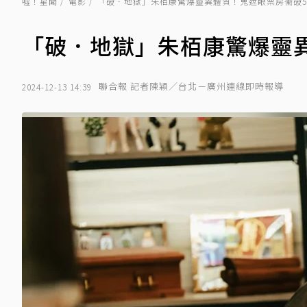
噓！星聞
電影
「破．地獄」朱栢康驚爆靈異體質！鬼遮眼票房衝破
「破．地獄」朱栢康驚爆靈
聯合報 記者陳穎／台北－廣州連線即時報導
2024-12-13 14:39