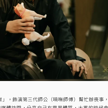
獄」，飾演第三代師公（喃嘸師傅）幫忙辦喪事
灣媒體訪問，分享自己有靈異體質，太累的時候