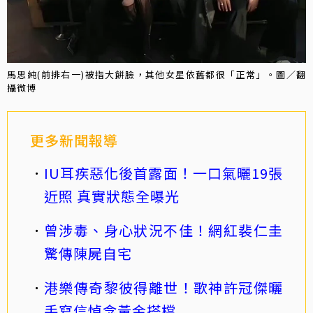
馬思純(前排右一)被指大餅臉，其他女星依舊都很「正常」。圖／翻
攝微博
更多新聞報導
IU耳疾惡化後首露面！一口氣曬19張
近照 真實狀態全曝光
曾涉毒、身心狀況不佳！網紅裴仁圭
驚傳陳屍自宅
港樂傳奇黎彼得離世！歌神許冠傑曬
手寫信悼念黃金搭檔