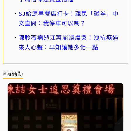
SJ始源早餐店打卡！親民「碰拳」中
文直問：我停車可以嗎？
陳聆薇病逝江蕙崩潰爆哭！洩抗癌過
來人心聲：早知讓她多化一點
#蔣勤勤