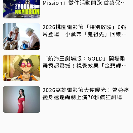
Mission」徵件活動開跑 首獎保證
影像化
2026桃園電影節「特別放映」6強
片登場 小薰帶「鬼祖先」回娘
家！
「航海王劇場版：GOLD」開場歌
舞秀超震撼！視覺效果「金碧輝
煌」
2026高雄電影節大使曝光！曾莞婷
變身邋遢編劇上演70秒瘋狂劇場