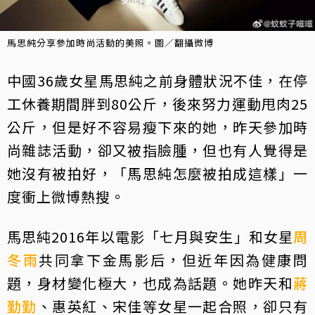
馬思純分享參加時尚活動的美照。圖／翻攝微博
中國36歲女星馬思純之前身體狀況不佳，在停
工休養期間胖到80公斤，後來努力運動甩肉25
公斤，但是好不容易瘦下來的她，昨天參加時
尚雜誌活動，卻又被指臉腫，但也有人覺得是
她沒有被拍好，「馬思純怎麼被拍成這樣」一
度衝上微博熱搜。
馬思純2016年以電影「七月與安生」和女星
周
冬雨
共同拿下金馬影后，但近年因為健康問
題，身材變化極大，也成為話題。她昨天和
蔣
勤勤
、惠英紅、宋佳等女星一起合照，卻只有