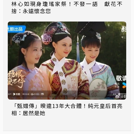
林心如現身瓊瑤家祭！不發一語 獻花不
捨：永遠懷念您
「甄嬛傳」暌違13年大合體！純元皇后首亮
相：居然是她