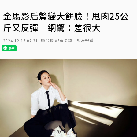
金馬影后驚變大餅臉！甩肉25公
斤又反彈 網驚：差很大
聯合報 記者陳穎／即時報導
2024-12-17 07:31