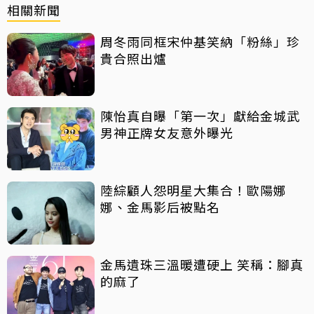
相關新聞
周冬雨同框宋仲基笑納「粉絲」珍
貴合照出爐
陳怡真自曝「第一次」獻給金城武
男神正牌女友意外曝光
陸綜顧人怨明星大集合！歐陽娜
娜、金馬影后被點名
金馬遺珠三溫暖遭硬上 笑稱：腳真
的麻了