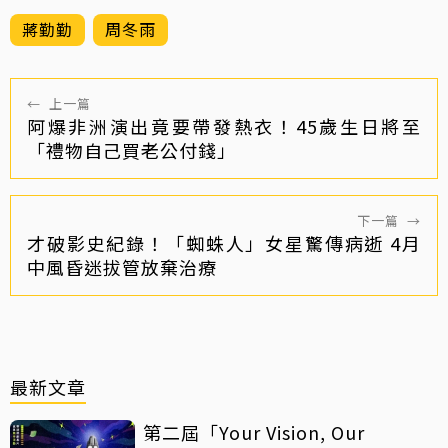
蔣勤勤
周冬雨
←
上一篇
阿爆非洲演出竟要帶發熱衣！45歲生日將至
「禮物自己買老公付錢」
下一篇
→
才破影史紀錄！「蜘蛛人」女星驚傳病逝 4月
中風昏迷拔管放棄治療
最新文章
第二屆「Your Vision, Our