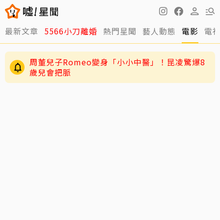
最新文章
5566小刀離婚
熱門星聞
藝人動態
電影
電
周董兒子Romeo變身「小小中醫」！昆凌驚爆8
歲兒會把脈
男星二度罹急性白血病！淚揭抗癌歷程：痛苦到
不想回想