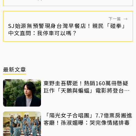
下一篇
→
SJ始源無預警現身台灣早餐店！親民「碰拳」
中文直問：我停車可以嗎？
最新文章
東野圭吾驟逝！熱銷160萬冊懸疑
巨作「天鵝與蝙蝠」電影將登台上
映
「陽光女子合唱團」7.7億票房搬進
客廳！孫淑媚曝：哭完像情緒排毒