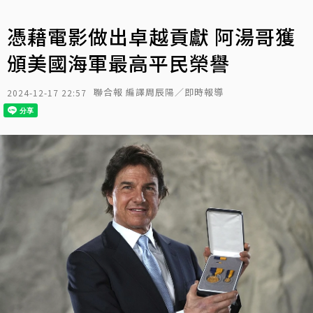
憑藉電影做出卓越貢獻 阿湯哥獲
頒美國海軍最高平民榮譽
聯合報 編譯周辰陽／即時報導
2024-12-17 22:57