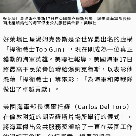
好萊塢巨星湯姆克魯斯17日在英國朗克羅斯片場，與美國海軍部長德
爾托羅頒給他的海軍傑出公共服務獎合影。美聯社
好萊塢巨星湯姆克魯斯是全世界最出名的虛構
「捍衛戰士Top Gun」，現在則成為一位真正
獲勳的海軍英雄。美聯社報導，美國海軍17日
將最高平民榮譽頒發給湯姆克魯斯，以表彰他
憑藉「捍衛戰士」等電影，「為海軍和陸戰隊
做出了卓越貢獻」。
美國海軍部長德爾托羅（Carlos Del Toro）
在倫敦附近的朗克羅斯片場所舉行的儀式上，
將海軍傑出公共服務獎頒給了一直在英國工作