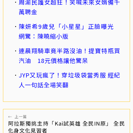
周渝民護女超狂！笑喊未來女婿備千
萬聘金
陳妍希9歲兒「小星星」正臉曝光
網驚：陳曉縮小版
連晨翔騎車竟半路沒油！提寶特瓶買
汽油 18元價格讓他驚呆
JYP又玩瘋了！穿垃圾袋當秀服 經紀
人一句話全場笑翻
←
上一篇
阿拉斯獨挑主持「Kai試英雄 全民IN原」 全民
化身文化見習者