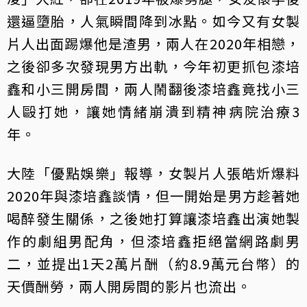
還逼墮胎，人氣瞬間降到冰點。如今又有女製
片人出面踢爆他是渣男，兩人在2020年相戀，
之後卻多次發現男方出軌，今年初更抓包漆培
鑫和小三開房間，兩人鬧翻後漆培鑫竟找小三
人毆打她，讓她情緒崩潰到精神病院治療3
年。
大陸「優點娛樂」報導，女製片人張皓炘爆料
2020年與漆培鑫談情，但一開始是男方趁著她
喝醉發生關係，之後她打算讓漆培鑫出演她製
作的劇組男配角，但漆培鑫拒絕當網路劇男
二，並提出1天2萬片酬（約8.9萬元台幣）的
天價酬勞，兩人開房間的影片也流出。