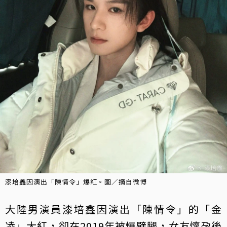
漆培鑫因演出「陳情令」爆紅。圖／摘自微博
大陸男演員漆培鑫因演出「陳情令」的「金
凌」大紅，卻在2019年被爆劈腿，女友懷孕後