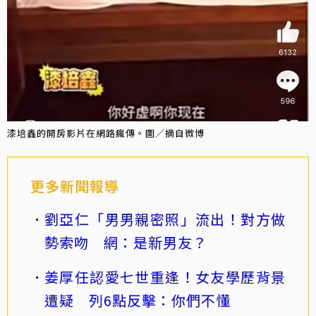
漆培鑫的開房影片在網路瘋傳。圖／摘自微博
更多新聞報導
劉亞仁「男男親密照」流出！對方做
勢索吻 網：是新男友？
姜厚任認愛七世重逢！女友學歷背景
遭疑 列6點反擊：你們不懂