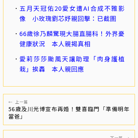
五月天冠佑20愛女遭AI合成不雅影
像 小玫瑰劉芯妤親回擊：已截圖
66歲徐乃麟驚現大腸直腸科！外界憂
健康狀況 本人親揭真相
愛莉莎莎颱風天讓助理「肉身護植
栽」挨轟 本人親回應
←
上一篇
56歲及川光博宣布再婚！雙喜臨門「準備明年
當爸」
下一篇
→