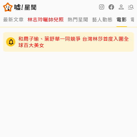
最新文章
林志玲曬帥兒照
熱門星聞
藝人動態
電影
電
和周子瑜、葉舒華一同競爭 台灣林莎首度入圍全
球百大美女