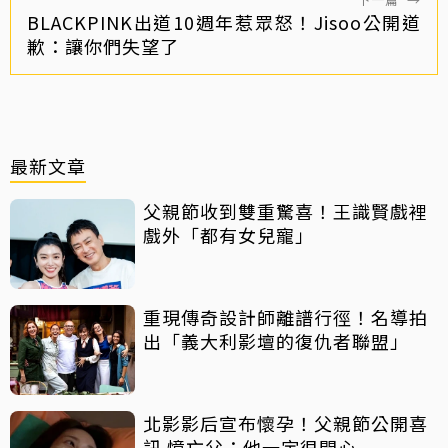
BLACKPINK出道10週年惹眾怒！Jisoo公開道
歉：讓你們失望了
最新文章
父親節收到雙重驚喜！王識賢戲裡
戲外「都有女兒寵」
重現傳奇設計師離譜行徑！名導拍
出「義大利影壇的復仇者聯盟」
北影影后宣布懷孕！父親節公開喜
訊 憶亡父：他一定很開心