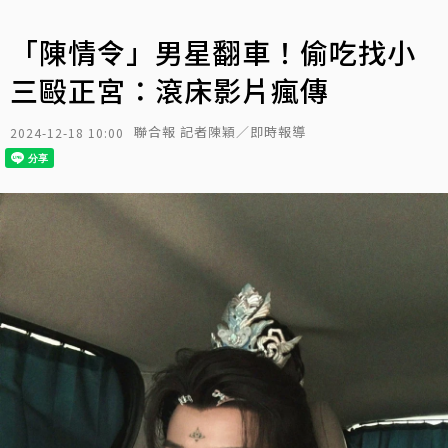
「陳情令」男星翻車！偷吃找小
三毆正宮：滾床影片瘋傳
聯合報 記者陳穎／即時報導
2024-12-18 10:00