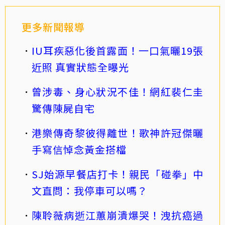
更多新聞報導
IU耳疾惡化後首露面！一口氣曬19張
近照 真實狀態全曝光
曾涉毒、身心狀況不佳！網紅裴仁圭
驚傳陳屍自宅
港樂傳奇黎彼得離世！歌神許冠傑曬
手寫信悼念黃金搭檔
SJ始源早餐店打卡！親民「碰拳」中
文直問：我停車可以嗎？
陳聆薇病逝江蕙崩潰爆哭！洩抗癌過