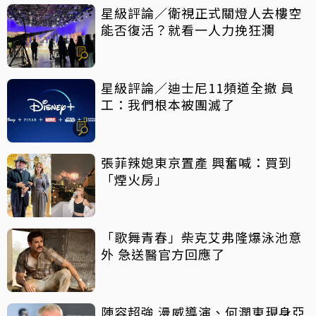
星級評論／衛視正式關燈人去樓空
能否復活？就看一人力挽狂瀾
星級評論／迪士尼11頻道全撤 員
工：我們根本被團滅了
張菲辣媳東京置產 興奮喊：買到
「煙火房」
「歌舞青春」柴克艾弗隆爆泳池意
外 急送醫官方回應了
陣容超強 漫威導演、何潤東現身亞