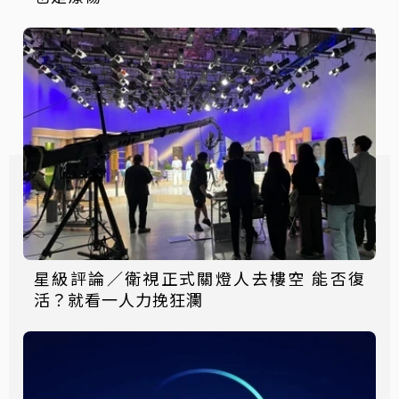
星級評論／衛視正式關燈人去樓空 能否復
活？就看一人力挽狂瀾