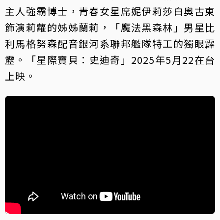
主人強霸博士，青春女星席妮伊莉莎白奧古東
飾演莉蘿的姊姊蘭莉，「魔法黑森林」男星比
利馬格努森配音銀河系聯邦艦隊特工的獨眼霹
靂。「星際寶貝：史迪奇」2025年5月22在台
上映。