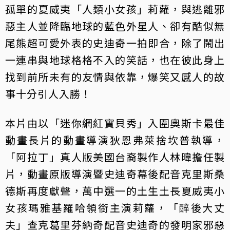
孤單的夏威夷「人類小女孩」莉蘿，與逃離邪
惡主人並降臨地球的藍色外星人、卻有酷似無
尾熊超可愛外表的史迪奇一拍即合，除了鬧出
一連串與地球格格不入的笑話，也在彼此身上
找到前所未有的友情與依靠，爆笑又感人的故
事十分引人入勝！
本片由以「迷你網紅實貝秀」入圍奧斯卡最佳
動畫長片的動畫導演狄恩弗萊捨坎普執導，
「阿拉丁」真人版美國台裔製作人林暐擔任製
片，動畫原版導演暨史迪奇幕後配音克里斯桑
德斯再度獻聲，萬中選一的土生土長夏威夷小
女孩瑪雅基羅哈領銜主演莉蘿，「醉後大丈
夫」查克葛里芬納奇配音史迪奇的發明家邪惡