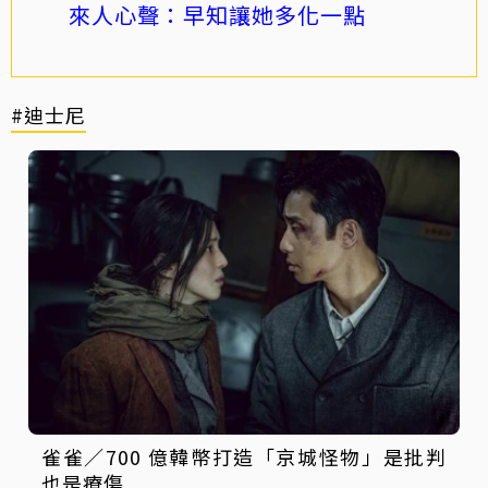
來人心聲：早知讓她多化一點
#迪士尼
雀雀／700 億韓幣打造「京城怪物」是批判
也是療傷