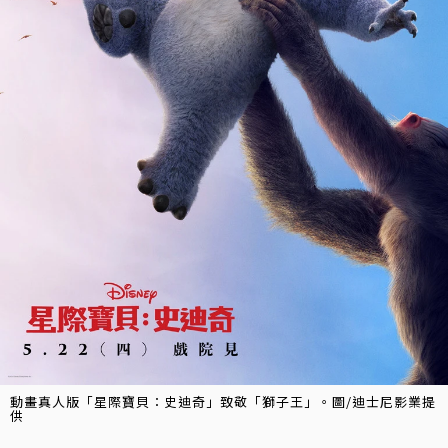
動畫真人版「星際寶貝：史迪奇」致敬「獅子王」。圖/迪士尼影業提
供