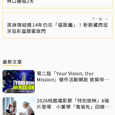
林口連唱2天
下一篇
→
梁詠琪結婚14年仍在「遠距離」！新歌藏西班
牙尪彩蛋甜蜜放閃
最新文章
第二屆「Your Vision, Our
Mission」徵件活動開跑 首獎保證
影像化
2026桃園電影節「特別放映」6強
片登場 小薰帶「鬼祖先」回娘
家！