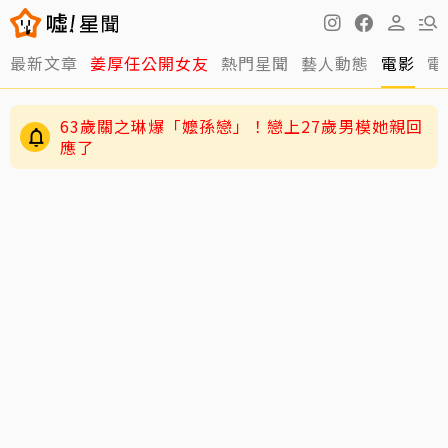
63歲關之琳爆「嬤孫戀」！戀上27歲男模她親回
最新文章
姜厚任公開女友
熱門星聞
藝人動態
電影
電
應了
逸祥結婚到現在都還沒開機！老婆紫布爾羞曝背
後原因