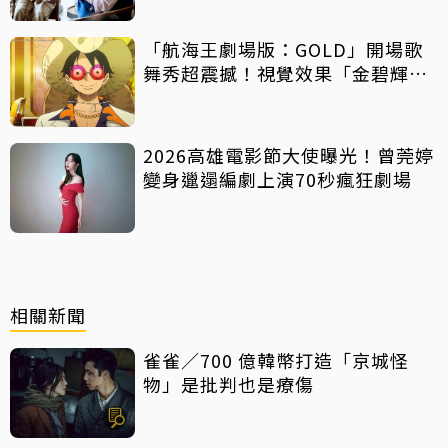
「航海王劇場版：GOLD」開場歌
舞秀超震撼！視覺效果「金碧輝
煌」
2026高雄電影節大使曝光！曾莞婷
變身邋遢編劇上演70秒瘋狂劇場
相關新聞
雀雀／700 億韓幣打造「京城怪
物」是批判也是療傷