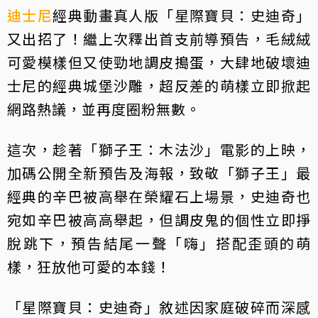
迪士尼
經典動畫真人版「星際寶貝：史迪奇」
又出招了！繼上次釋出首支前導預告，毛絨絨
可愛模樣但又使勁地調皮搗蛋，大肆地破壞迪
士尼的經典城堡沙雕，超反差的萌樣立即掀起
網路熱議，並再度圈粉無數。
這次，趁著「獅子王：木法沙」電影的上映，
加碼公開全新預告及海報，致敬「獅子王」最
經典的辛巴被高舉在榮耀石上場景，史迪奇也
宛如辛巴被高高舉起，但調皮鬼的個性立即掙
脫跳下，預告結尾一聲「嗨」搭配歪頭的萌
樣，狂放他可愛的本錢！
「星際寶貝：史迪奇」敘述因家庭破碎而深感