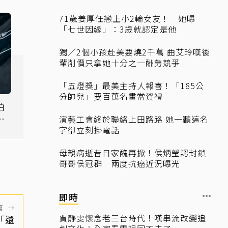
71歲姜厚任戀上小2輪女友！ 她曝
「七世因緣」：3歲就認定是他
獨／2個小孩赴美要燒2千萬 曲艾玲嘆後
輩削價只拿她十分之一酬勞競爭
「五燈獎」最美主持人報喜！「185公
分帥兒」要百萬名畫當賀禮
拍
女
演藝工會終於聯絡上田路路 她一聽這名
字卻立刻掛電話
母親病逝昔日家醜再掀！侯炳瑩認封鎖
哥哥侯冠群 兩度抗癌近況曝光
即時
篇
→
賈靜雯懷念老三台時代！嘆串流改變追
「還