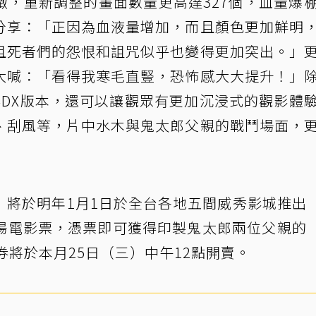
緻，重新調整的畫面數量更高達327個，血量爆
分享：「正因為血液量增加，而且顏色更加鮮明
且死者們的怨恨和詛咒似乎也變得更加突出。」
大喊：「看得我寒毛直豎，恐怖感大大提升！」
4DX版本，還可以讓觀眾有更加沉浸式的觀影體
、刮風等，片中水木與鬼太郎父親的戰鬥場面，
將於明年1月1日於全台各地五間威秀影城推出「
場電影票，憑票即可獲得印製鬼太郎兩位父親的「
券將於本月25日（三）中午12點開賣。