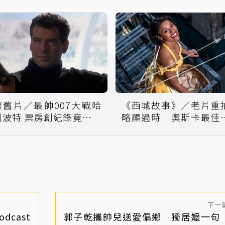
懷舊片／最帥007大戰哈
《西城故事》／老片重
利波特 票房創紀錄竟被逼
略顯過時 奧斯卡最佳
退交棒
配角成最大亮點
下一
cast
郭子乾攜帥兒送愛偏鄉 獨居嬤一句