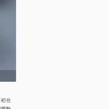
年初在
國際動