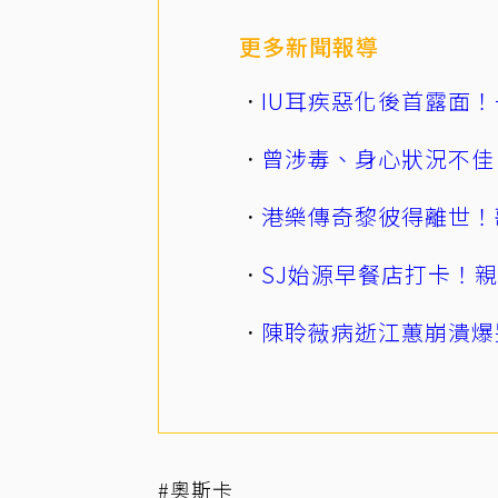
更多新聞報導
IU耳疾惡化後首露面！
曾涉毒、身心狀況不佳
港樂傳奇黎彼得離世！
SJ始源早餐店打卡！
陳聆薇病逝江蕙崩潰爆
#奧斯卡