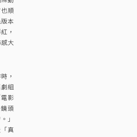
方也順
先版本
鮮紅，
怖感大
作時，
讓劇組
「電影
多鏡頭
的。」
級「真