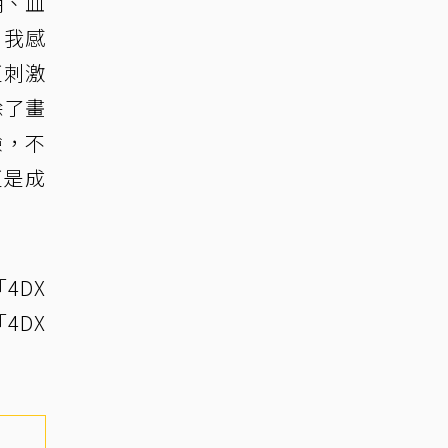
棚、血
，我感
更刺激
除了畫
驗，不
更是成
4DX
4DX