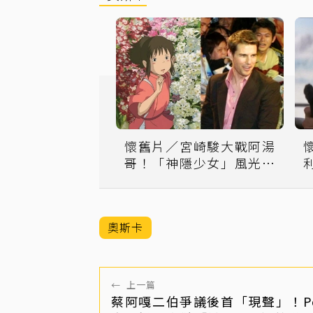
懷舊片／宮崎駿大戰阿湯
哥！「神隱少女」風光逆
轉勝
奧斯卡
←
上一篇
蔡阿嘎二伯爭議後首「現聲」！Pod