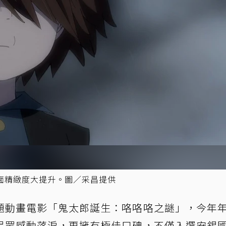
面精緻度大提升。圖／采昌提供
題動畫電影「鬼太郎誕生：咯咯咯之謎」，今年
民眾感動落淚，更擁有極佳口碑，不僅入選安錫