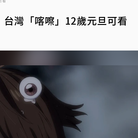
可看
台灣「喀嚓」12歲元旦可看