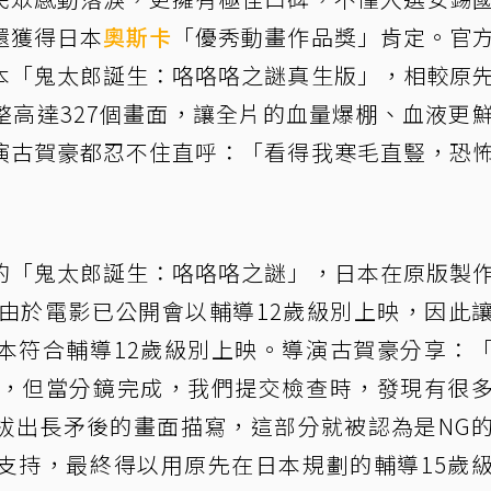
還獲得日本
奧斯卡
「優秀動畫作品獎」肯定。官
本「鬼太郎誕生：咯咯咯之謎真生版」，相較原
整高達327個畫面，讓全片的血量爆棚、血液更
演古賀豪都忍不住直呼：「看得我寒毛直豎，恐
的「鬼太郎誕生：咯咯咯之謎」，日本在原版製
，由於電影已公開會以輔導12歲級別上映，因此
本符合輔導12歲級別上映。導演古賀豪分享：
開，但當分鏡完成，我們提交檢查時，發現有很
拔出長矛後的畫面描寫，這部分就被認為是NG
支持，最終得以用原先在日本規劃的輔導15歲