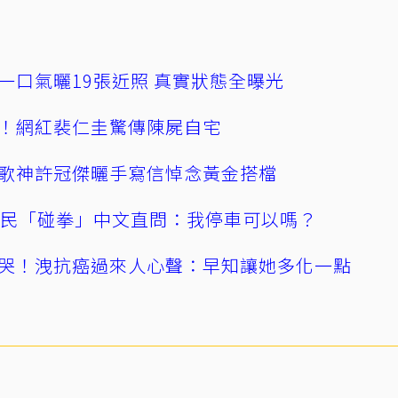
一口氣曬19張近照 真實狀態全曝光
！網紅裴仁圭驚傳陳屍自宅
歌神許冠傑曬手寫信悼念黃金搭檔
親民「碰拳」中文直問：我停車可以嗎？
哭！洩抗癌過來人心聲：早知讓她多化一點