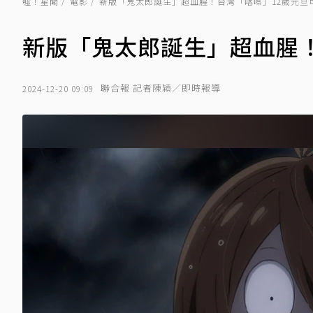
噓！星聞
電影
新版「鬼太郎誕生」超血腥！台灣「喀嚓」12歲元旦
新版「鬼太郎誕生」超血腥！
聯合報 記者陳穎／即時報導
2024-12-20 09:09