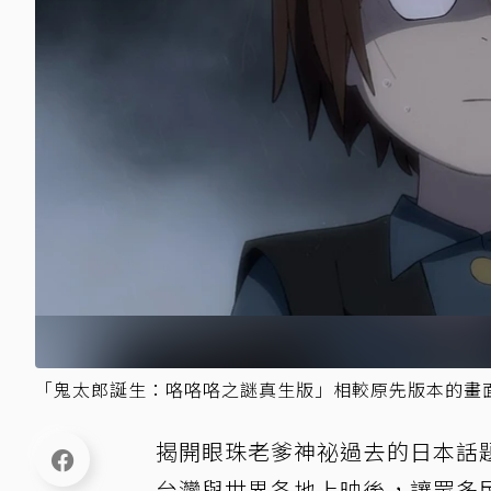
「鬼太郎誕生：咯咯咯之謎真生版」相較原先版本的畫
揭開眼珠老爹神祕過去的日本話
台灣與世界各地上映後，讓眾多