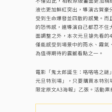
不僅如此，相較原版畫面更加精
液也更加鮮紅突出，導演古賀豪
受到生命爆發並四散的感覺。而
的恐怖感，連導演自己都忍不住
面調整之外，本次元旦搶先看的
僅能感受到場景中的雨水、霧氣
為值得期待的震撼看點之一。
電影「鬼太郎誕生：咯咯咯之謎」
元旦特別場」，只要購買本特別
限定原文A3海報」乙張。活動票