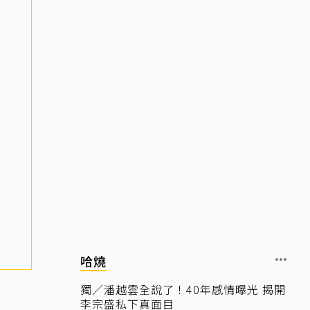
哈燒
獨／潘越雲全說了！40年感情曝光 揭開
李宗盛私下真面目