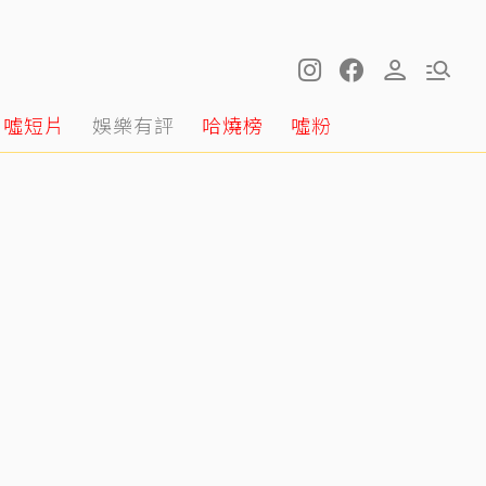
噓短片
娛樂有評
哈燒榜
噓粉