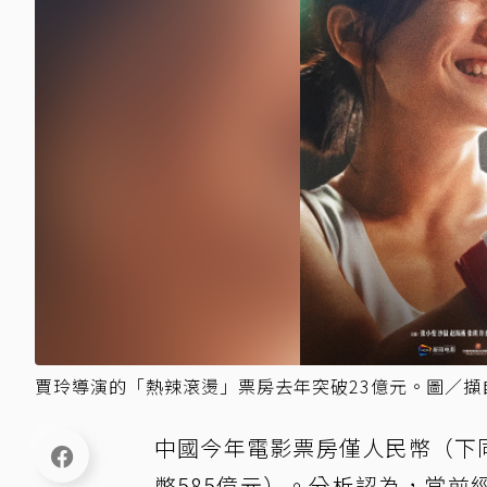
賈玲導演的「熱辣滾燙」票房去年突破23億元。圖／擷
中國今年電影票房僅人民幣（下同）
幣585億元）。分析認為，當