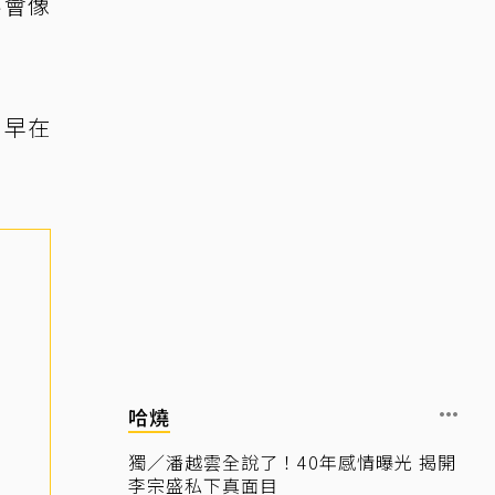
不會像
，早在
。
哈燒
獨／潘越雲全說了！40年感情曝光 揭開
李宗盛私下真面目