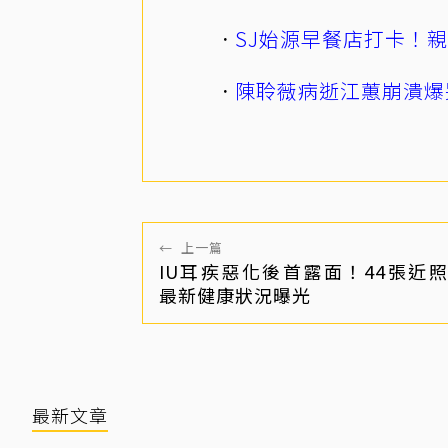
SJ始源早餐店打卡！
陳聆薇病逝江蕙崩潰爆
←
上一篇
IU耳疾惡化後首露面！44張近
最新健康狀況曝光
最新文章