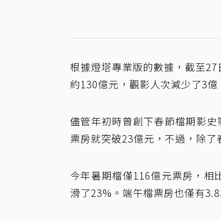
根據燈塔專業版的數據，截至27
約130億元，觀影人次減少了3億
儘管年初時曾創下春節檔期影史
票房就突破23億元，不過，除
今年暑期檔僅116億元票房，相
滑了23%。端午檔票房也僅有3.