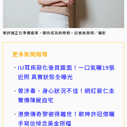
衛詩雅正在準備婚事，期待成為新嫁娘。記者吳致碩／攝影
更多新聞報導
IU耳疾惡化後首露面！一口氣曬19張
近照 真實狀態全曝光
曾涉毒、身心狀況不佳！網紅裴仁圭
驚傳陳屍自宅
港樂傳奇黎彼得離世！歌神許冠傑曬
手寫信悼念黃金搭檔