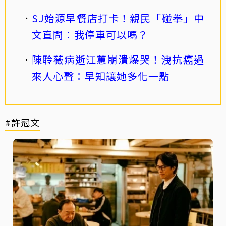
SJ始源早餐店打卡！親民「碰拳」中
文直問：我停車可以嗎？
陳聆薇病逝江蕙崩潰爆哭！洩抗癌過
來人心聲：早知讓她多化一點
#許冠文