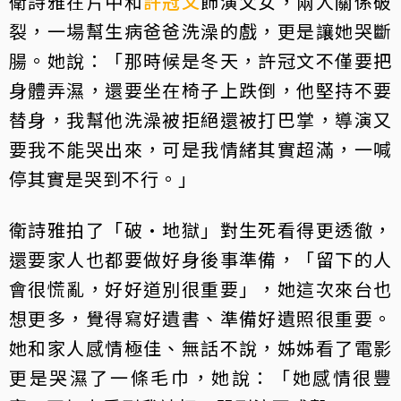
衛詩雅在片中和
許冠文
飾演父女，兩人關係破
裂，一場幫生病爸爸洗澡的戲，更是讓她哭斷
腸。她說：「那時候是冬天，許冠文不僅要把
身體弄濕，還要坐在椅子上跌倒，他堅持不要
替身，我幫他洗澡被拒絕還被打巴掌，導演又
要我不能哭出來，可是我情緒其實超滿，一喊
停其實是哭到不行。」
衛詩雅拍了「破·地獄」對生死看得更透徹，
還要家人也都要做好身後事準備，「留下的人
會很慌亂，好好道別很重要」，她這次來台也
想更多，覺得寫好遺書、準備好遺照很重要。
她和家人感情極佳、無話不說，姊姊看了電影
更是哭濕了一條毛巾，她說：「她感情很豐