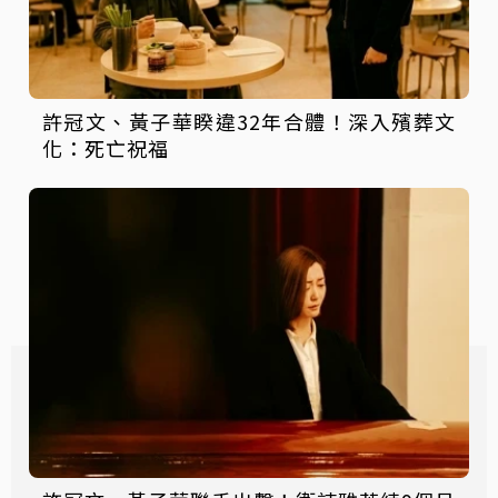
許冠文、黃子華睽違32年合體！深入殯葬文
化：死亡祝福