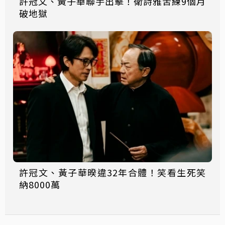
許冠文、黃子華聯手出擊！衛詩雅苦練9個月
破地獄
許冠文、黃子華暌違32年合體！笑看生死笑
納8000萬