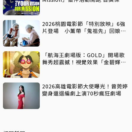
影像化
2026桃園電影節「特別放映」6強
片登場 小薰帶「鬼祖先」回娘
家！
「航海王劇場版：GOLD」開場歌
舞秀超震撼！視覺效果「金碧輝
煌」
2026高雄電影節大使曝光！曾莞婷
變身邋遢編劇上演70秒瘋狂劇場