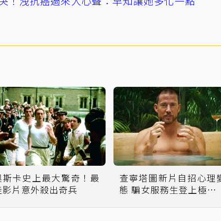
哭！洩抗癌過來人心聲：早知讓她多化一點
奧斯卡史上最大驚奇！最
查寧塔圖新片自招心理
佳影片意外殺出奇兵
態 騙女服務生登上極樂
島