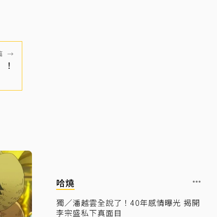
篇
→
」！
哈燒
獨／潘越雲全說了！40年感情曝光 揭開
李宗盛私下真面目