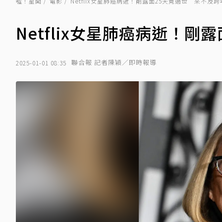
噓！星聞
電影
Netflix女星肺癌病逝！剛露面25天竟過世 來不及跨
Netflix女星肺癌病逝！
聯合報 記者陳穎／即時報導
2025-01-01 08:35