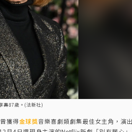
壽87歲。(法新社)
n)曾獲得
金球獎
音樂喜劇類劇集最佳女主角，演
月4日還現身主演的Netflix新劇「別有居心」