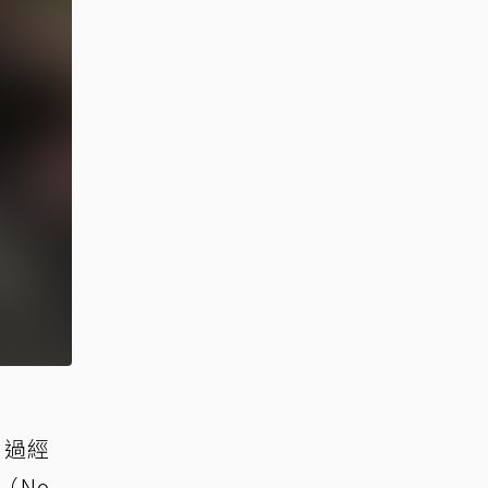
出過經
（No