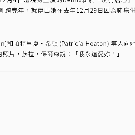
料才剛跨完年，就傳出她在去年12月29日因為肺癌
on)和帕特里夏·希頓 (Patricia Heaton) 等人
的照片，莎拉·保爾森說：「我永遠愛妳！」