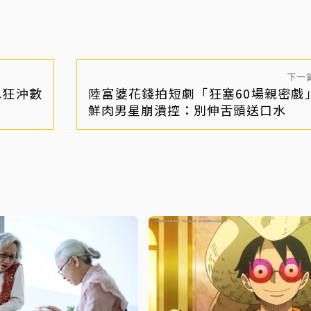
下一
水狂沖數
陸富婆花錢拍短劇「狂塞60場親密戲
鮮肉男星崩潰控：別伸舌頭送口水