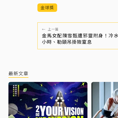
金球獎
←
上一篇
金馬女配陳雪甄遭邪靈附身！冷
小時、勒頸吊掛險窒息
最新文章