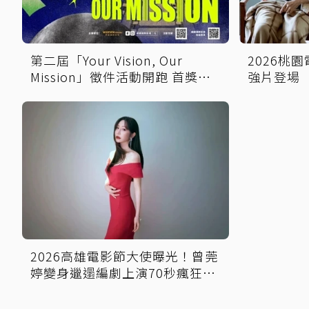
第二屆「Your Vision, Our
2026桃
Mission」徵件活動開跑 首獎保
強片登場
證影像化
娘家！
2026高雄電影節大使曝光！曾莞
婷變身邋遢編劇上演70秒瘋狂劇
場