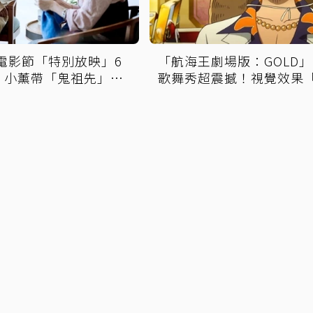
園電影節「特別放映」6
「航海王劇場版：GOLD
 小薰帶「鬼祖先」回
歌舞秀超震撼！視覺效果
輝煌」