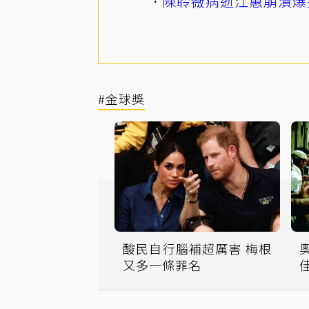
陳聆薇病逝江蕙崩潰爆
#金球獎
酸民自行腦補超厲害 梅根
又多一條罪名