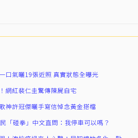
一口氣曬19張近照 真實狀態全曝光
！網紅裴仁圭驚傳陳屍自宅
歌神許冠傑曬手寫信悼念黃金搭檔
親民「碰拳」中文直問：我停車可以嗎？