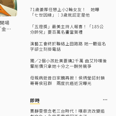
71歲姜厚任戀上小2輪女友！ 她曝
「七世因緣」：3歲就認定是他
」開場
「五燈獎」最美主持人報喜！「185公
「金碧
分帥兒」要百萬名畫當賀禮
演藝工會終於聯絡上田路路 她一聽這名
字卻立刻掛電話
獨／2個小孩赴美要燒2千萬 曲艾玲嘆後
輩削價只拿她十分之一酬勞競爭
母親病逝昔日家醜再掀！侯炳瑩認封鎖
哥哥侯冠群 兩度抗癌近況曝光
即時
賈靜雯懷念老三台時代！嘆串流改變追