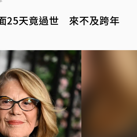
年
剛露面25天竟過世 來不及跨年