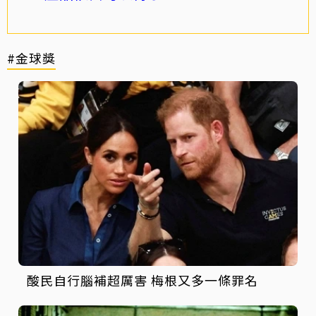
#金球獎
酸民自行腦補超厲害 梅根又多一條罪名