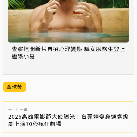
查寧塔圖新片自招心理變態 騙女服務生登上
極樂小島
金球獎
←
上一篇
2026高雄電影節大使曝光！曾莞婷變身邋遢編
劇上演70秒瘋狂劇場