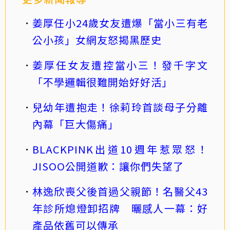
姜厚任小24歲女友遭爆「當小三有老
公小孩」女網友怒揭黑歷史
姜厚任女友遭控當小三！發千字文
「不學邏輯很難開始好好活」
兒幼年遭抱走！徐莉玲首談母子分離
內幕「巨大傷痛」
BLACKPINK出道10週年惹眾怒！
JISOO公開道歉：讓你們失望了
林逸欣喪父後首過父親節！名醫父43
年診所熄燈卸招牌 曬感人一幕：好
產品依舊可以傳承