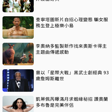
查寧塔圖新片自招心理變態 騙女服
務生登上極樂小島
李奧納多監製新作找來奧斯卡得主
主題曲傳遞感動
曾以「星際大戰」黑武士創經典 93
歲詹姆斯離世
凱蒂佩芮曝滿月求姻緣秘招 讚奧蘭
多布魯是完美伴侶