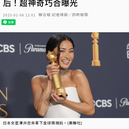
后！超神奇巧合曝光
聯合報 記者陳穎／即時報導
2025-01-06 12:01
日本女星澤井杏奈拿下金球獎視后。(美聯社)