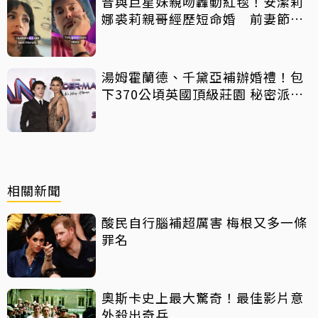
昔與巨星妹親吻轟動紅毯！安潔莉
娜裘莉親哥經歷短命婚 前妻節目
中出櫃：終於自由了
湯姆霍蘭德、千黛亞補辦婚禮！包
下370公頃英國頂級莊園 秘密派對
曝光
相關新聞
酸民自行腦補超厲害 梅根又多一條
罪名
奧斯卡史上最大驚奇！最佳影片意
外殺出奇兵