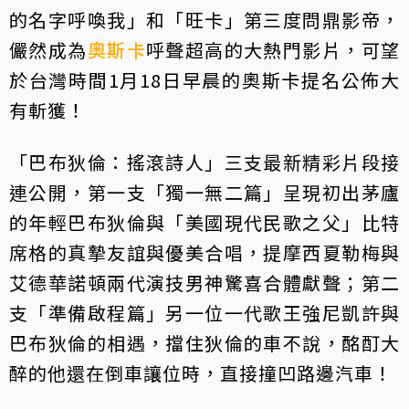
的名字呼喚我」和「旺卡」第三度問鼎影帝，
儼然成為
奧斯卡
呼聲超高的大熱門影片，可望
於台灣時間1月18日早晨的奧斯卡提名公佈大
有斬獲！
「巴布狄倫：搖滾詩人」三支最新精彩片段接
連公開，第一支「獨一無二篇」呈現初出茅廬
的年輕巴布狄倫與「美國現代民歌之父」比特
席格的真摯友誼與優美合唱，提摩西夏勒梅與
艾德華諾頓兩代演技男神驚喜合體獻聲；第二
支「準備啟程篇」另一位一代歌王強尼凱許與
巴布狄倫的相遇，擋住狄倫的車不說，酩酊大
醉的他還在倒車讓位時，直接撞凹路邊汽車！