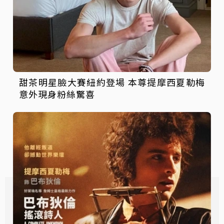
甜茶明星臉大賽紐約登場 本尊提摩西夏勒梅
意外現身粉絲驚喜