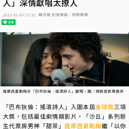
人」深情獻唱太撩人
聯合報 記者陳穎／即時報導
2025-01-07 17:32
提摩西夏勒梅在「巴布狄倫：搖滾詩人」獻唱。圖／探照燈影業提供
「巴布狄倫：搖滾詩人」入圍本屆
金球獎
三項
大獎，包括最佳劇情類影片，「沙丘」系列新
生代票房男神「甜茶」
提摩西夏勒梅
繼「以你