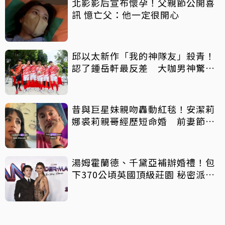
北影影后宣布懷孕！父親節公開喜
訊 憶亡父：他一定很開心
邱以太新作「我的神隊友」殺青！
認了鍾岳軒最反差 大咖男神驚喜
客串
昔與巨星妹親吻轟動紅毯！安潔莉
娜裘莉親哥經歷短命婚 前妻節目
中出櫃：終於自由了
湯姆霍蘭德、千黛亞補辦婚禮！包
下370公頃英國頂級莊園 秘密派對
曝光