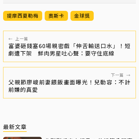
提摩西夏勒梅
奧斯卡
金球獎
←
上一篇
富婆砸錢塞60場親密戲「伸舌輸送口水」！短
劇遭下架 鮮肉男星吐心聲：要守住底線
下一篇
→
父親節廖峻前妻餵飯畫面曝光！兒動容：不計
前嫌的真愛
最新文章