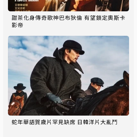
甜茶化身傳奇歌神巴布狄倫 有望鎖定奧斯卡
影帝
蛇年華語賀歲片罕見缺席 日韓洋片大亂鬥