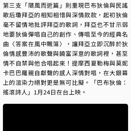
第三支「隨風而逝篇」則重現巴布狄倫與民謠
歌后瓊拜亞的相知相惜與深情款款，起初狄倫
毫不留情地批評拜亞的歌詞，拜亞也不甘示弱
地要狄倫彈唱自己的創作、傳唱至今的經典名
曲〈答案在風中飄蕩〉，讓拜亞立即沉醉於狄
倫情感豐沛的歌聲與饒富深意的歌詞裡，甚至
情不自禁與他合唱起來！提摩西夏勒梅與莫妮
卡巴巴羅親自獻聲的感人深情對唱，在大銀幕
上的渲染力絕對更是無可比擬。「巴布狄倫：
搖滾詩人」1月24日在台上映。