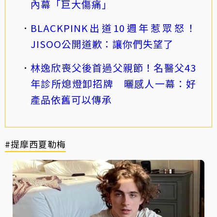
內幕「巨大傷痛」
BLACKPINK出道10週年惹眾怒！
JISOO公開道歉：讓你們失望了
林逸欣喪父後首過父親節！名醫父43
年診所熄燈卸招牌 曬感人一幕：好
產品依舊可以傳承
#提摩西夏勒梅