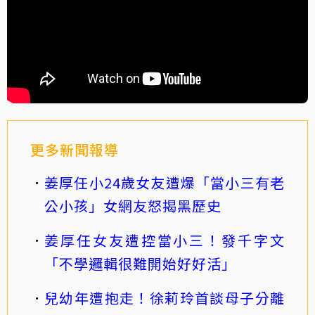
更多新聞報導
姜厚任小24歲女友遭爆「當小三有老
公小孩」女網友怒揭黑歷史
姜厚任女友遭控當小三！發千字文
「不學邏輯很難開始好好活」
兒幼年遭抱走！徐莉玲首談母子分離