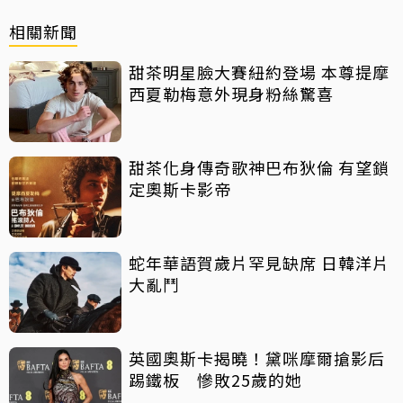
相關新聞
甜茶明星臉大賽紐約登場 本尊提摩
西夏勒梅意外現身粉絲驚喜
甜茶化身傳奇歌神巴布狄倫 有望鎖
定奧斯卡影帝
蛇年華語賀歲片罕見缺席 日韓洋片
大亂鬥
英國奧斯卡揭曉！黛咪摩爾搶影后
踢鐵板 慘敗25歲的她