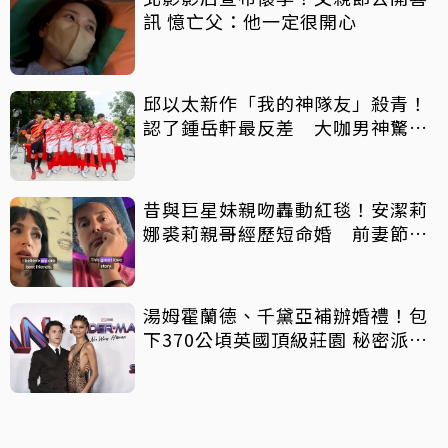
訊 憶亡父：他一定很開心
邱以太新作「我的神隊友」殺青！
認了鍾岳軒最反差 大咖男神驚喜
客串
昔與巨星妹親吻轟動紅毯！安潔莉
娜裘莉親哥經歷短命婚 前妻節目
中出櫃：終於自由了
湯姆霍蘭德、千黛亞補辦婚禮！包
下370公頃英國頂級莊園 秘密派對
曝光