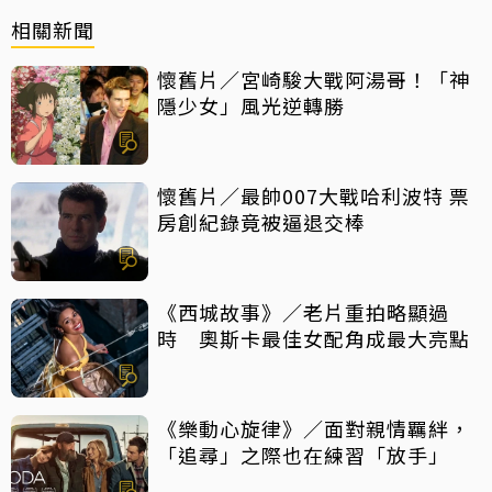
相關新聞
懷舊片／宮崎駿大戰阿湯哥！「神
隱少女」風光逆轉勝
懷舊片／最帥007大戰哈利波特 票
房創紀錄竟被逼退交棒
《西城故事》／老片重拍略顯過
時 奧斯卡最佳女配角成最大亮點
《樂動心旋律》／面對親情羈絆，
「追尋」之際也在練習「放手」