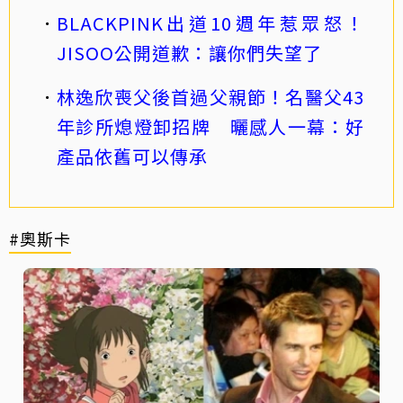
BLACKPINK出道10週年惹眾怒！
JISOO公開道歉：讓你們失望了
林逸欣喪父後首過父親節！名醫父43
年診所熄燈卸招牌 曬感人一幕：好
產品依舊可以傳承
#奧斯卡