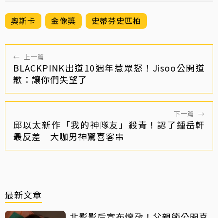
奧斯卡
金像獎
史蒂芬史匹柏
←
上一篇
BLACKPINK出道10週年惹眾怒！Jisoo公開道
歉：讓你們失望了
下一篇
→
邱以太新作「我的神隊友」殺青！認了鍾岳軒
最反差 大咖男神驚喜客串
最新文章
北影影后宣布懷孕！父親節公開喜