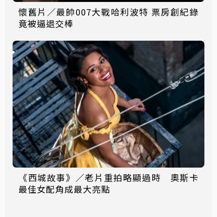
懷舊片／最帥007大戰哈利波特 票房創紀錄
竟被逼退交棒
《西城故事》／老片重拍略顯過時 奧斯卡
最佳女配角成最大亮點