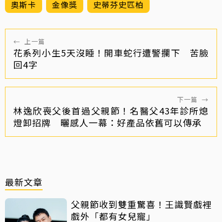
奧斯卡
金像獎
史蒂芬史匹柏
←
上一篇
花系列小生5天沒睡！開車蛇行遭警攔下 苦臉
回4字
下一篇
→
林逸欣喪父後首過父親節！名醫父43年診所熄
燈卸招牌 曬感人一幕：好產品依舊可以傳承
最新文章
父親節收到雙重驚喜！王識賢戲裡
戲外「都有女兒寵」