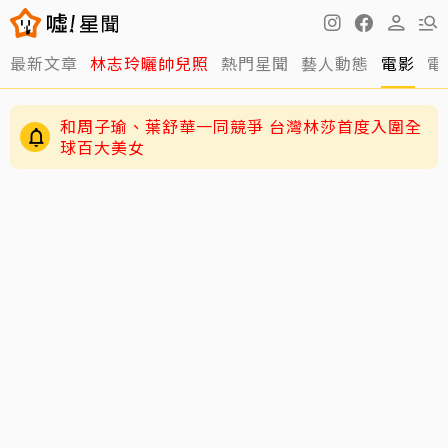
最新文章
林志玲曬帥兒照
熱門星聞
藝人動態
電影
電
和周子瑜、葉舒華一同競爭 台灣林莎首度入圍全
球百大美女
姜厚任護愛12點聲明重砲反擊！駁小24歲女友
「當小三」嗆：講三小？