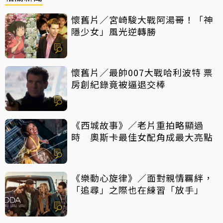
懷舊片／宮崎駿大戰阿湯哥！「神
隱少女」風光逆轉勝
懷舊片／最帥007大戰哈利波特 票
房創紀錄竟被逼退交棒
《西城故事》／老片重拍略顯過
時 奧斯卡最佳女配角成最大亮點
《樂動心旋律》／面對親情羈絆，
「追尋」之際也在練習「放手」