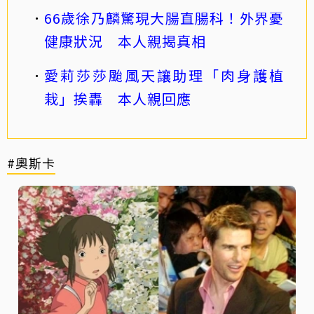
66歲徐乃麟驚現大腸直腸科！外界憂
健康狀況 本人親揭真相
愛莉莎莎颱風天讓助理「肉身護植
栽」挨轟 本人親回應
#奧斯卡