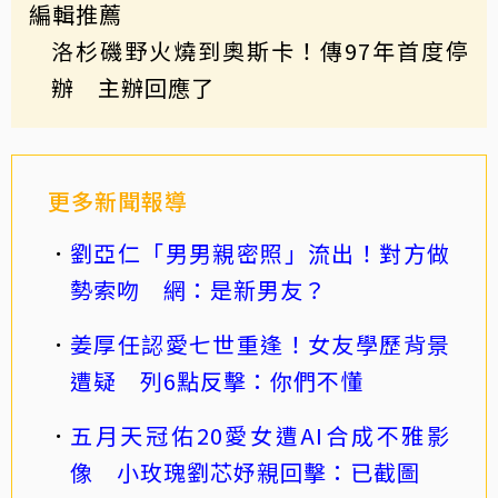
編輯推薦
洛杉磯野火燒到奧斯卡！傳97年首度停
辦 主辦回應了
更多新聞報導
劉亞仁「男男親密照」流出！對方做
勢索吻 網：是新男友？
姜厚任認愛七世重逢！女友學歷背景
遭疑 列6點反擊：你們不懂
五月天冠佑20愛女遭AI合成不雅影
像 小玫瑰劉芯妤親回擊：已截圖