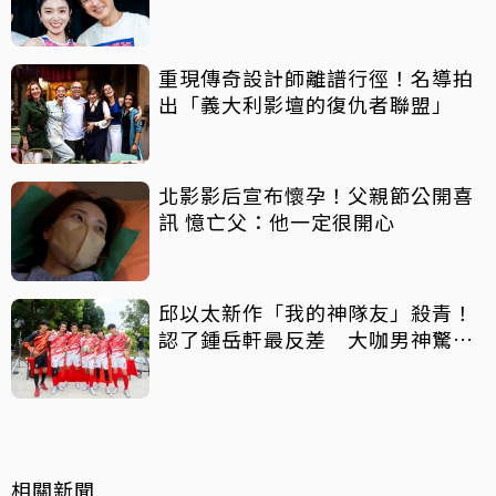
重現傳奇設計師離譜行徑！名導拍
出「義大利影壇的復仇者聯盟」
北影影后宣布懷孕！父親節公開喜
訊 憶亡父：他一定很開心
邱以太新作「我的神隊友」殺青！
認了鍾岳軒最反差 大咖男神驚喜
客串
相關新聞