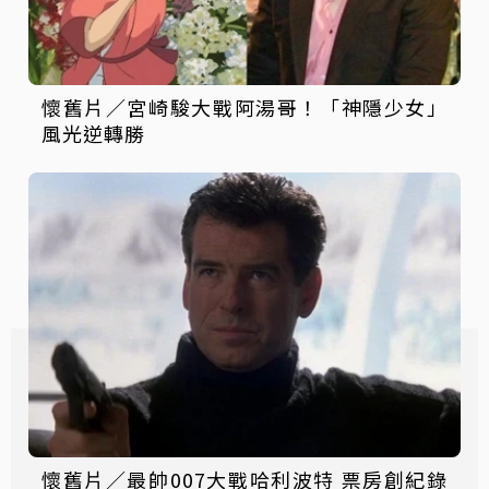
懷舊片／宮崎駿大戰阿湯哥！「神隱少女」
風光逆轉勝
懷舊片／最帥007大戰哈利波特 票房創紀錄