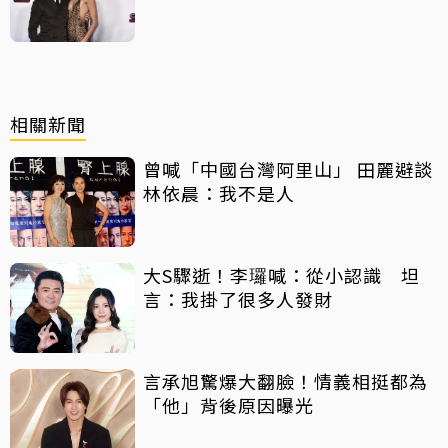
曝光
相關新聞
曾喊「中國台灣阿里山」 田麗避談
林依晨：我不是人
大S驟逝！李㼈喊：從小認識 坦
言：我掛了很多人發財
言承旭驚爆大翻臉！情義相挺都為
「他」背後原因曝光