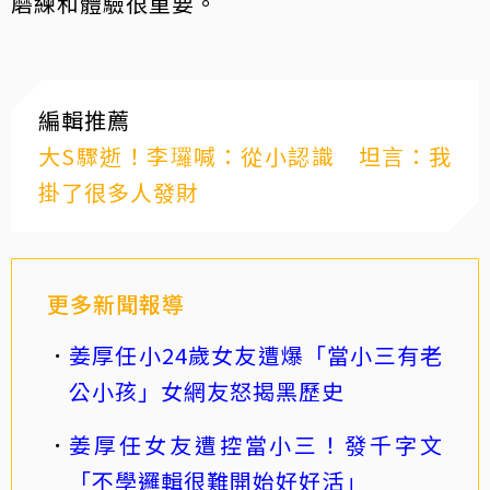
磨練和體驗很重要。
編輯推薦
大S驟逝！李㼈喊：從小認識 坦言：我
掛了很多人發財
更多新聞報導
姜厚任小24歲女友遭爆「當小三有老
公小孩」女網友怒揭黑歷史
姜厚任女友遭控當小三！發千字文
「不學邏輯很難開始好好活」