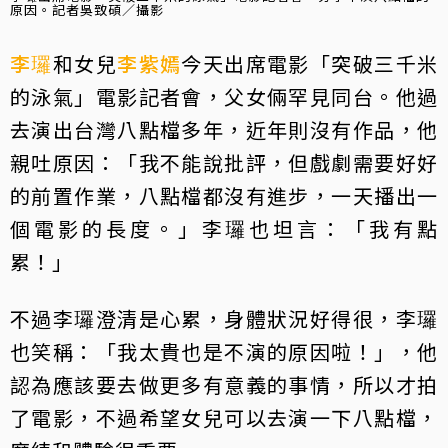
原因。記者吳致碩／攝影
李㼈
和女兒
李紫嫣
今天出席電影「突破三千米
的泳氣」電影記者會，父女倆罕見同台。他過
去演出台灣八點檔多年，近年則沒有作品，他
親吐原因：「我不能說批評，但戲劇需要好好
的前置作業，八點檔都沒有進步，一天播出一
個電影的長度。」李㼈也坦言：「我有點
累！」
不過李㼈澄清是心累，身體狀況好得很，李㼈
也笑稱：「我太貴也是不演的原因啦！」，他
認為應該要去做更多有意義的事情，所以才拍
了電影，不過希望女兒可以去演一下八點檔，