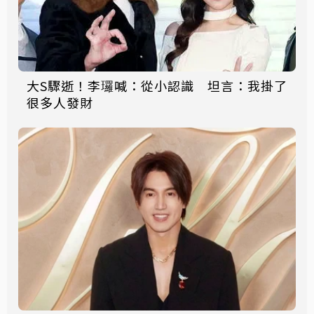
大S驟逝！李㼈喊：從小認識 坦言：我掛了
很多人發財