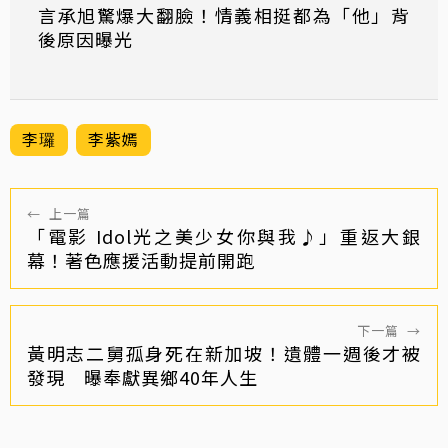
言承旭驚爆大翻臉！情義相挺都為「他」背
後原因曝光
李㼈
李紫嫣
←
上一篇
「電影 Idol光之美少女你與我♪」重返大銀
幕！著色應援活動提前開跑
下一篇
→
黃明志二舅孤身死在新加坡！遺體一週後才被
發現 曝奉獻異鄉40年人生