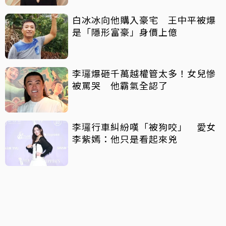
白冰冰向他購入豪宅 王中平被爆
是「隱形富豪」身價上億
李㼈爆砸千萬越權管太多！女兒慘
被罵哭 他霸氣全認了
李㼈行車糾紛嘆「被狗咬」 愛女
李紫嫣：他只是看起來兇