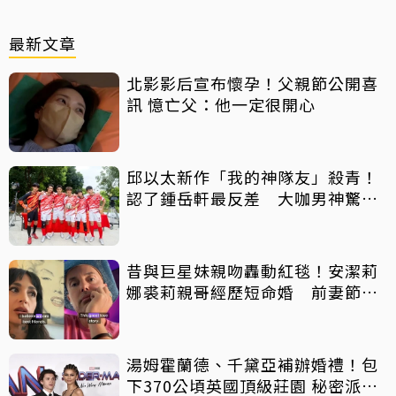
最新文章
北影影后宣布懷孕！父親節公開喜
訊 憶亡父：他一定很開心
邱以太新作「我的神隊友」殺青！
認了鍾岳軒最反差 大咖男神驚喜
客串
昔與巨星妹親吻轟動紅毯！安潔莉
娜裘莉親哥經歷短命婚 前妻節目
中出櫃：終於自由了
湯姆霍蘭德、千黛亞補辦婚禮！包
下370公頃英國頂級莊園 秘密派對