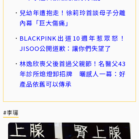
兒幼年遭抱走！徐莉玲首談母子分離
內幕「巨大傷痛」
BLACKPINK出道10週年惹眾怒！
JISOO公開道歉：讓你們失望了
林逸欣喪父後首過父親節！名醫父43
年診所熄燈卸招牌 曬感人一幕：好
產品依舊可以傳承
#李㼈