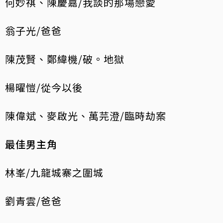
何妙祺、陳慶嘉/我談的那場戀愛
翁子光/爸爸
陳茂賢、鄭緯機/破。地獄
楊曜愷/從今以後
陳偉斌、麥啟光、萬芫澄/臨時劫案
最佳男主角
林峯/九龍城寨之圍城
劉青雲/爸爸