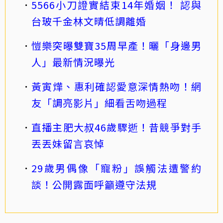
5566小刀證實結束14年婚姻！ 認與
台玻千金林文晴低調離婚
愷樂突曝雙寶35周早產！曬「身邊男
人」最新情況曝光
黃寅燁、惠利確認愛意深情熱吻！網
友「調亮影片」細看舌吻過程
直播主肥大叔46歲驟逝！昔競爭對手
丟丟妹留言哀悼
29歲男偶像「寵粉」誤觸法遭警約
談！公開露面呼籲遵守法規