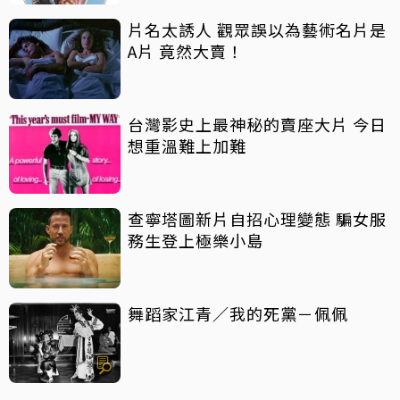
片名太誘人 觀眾誤以為藝術名片是
A片 竟然大賣！
台灣影史上最神秘的賣座大片 今日
想重溫難上加難
查寧塔圖新片自招心理變態 騙女服
務生登上極樂小島
舞蹈家江青／我的死黨－佩佩