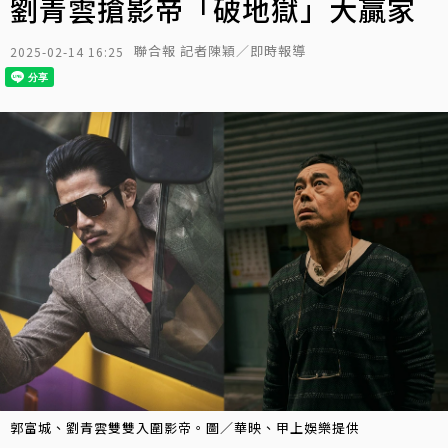
劉青雲搶影帝「破地獄」大贏家
聯合報 記者陳穎／即時報導
2025-02-14 16:25
郭富城、劉青雲雙雙入圍影帝。圖／華映、甲上娛樂提供