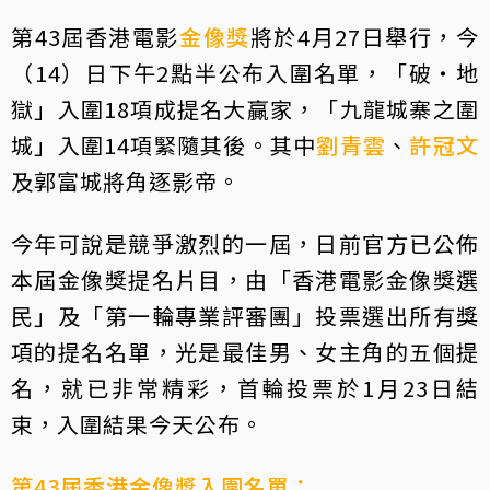
第43屆香港電影
金像獎
將於4月27日舉行，今
（14）日下午2點半公布入圍名單，「破・地
獄」入圍18項成提名大贏家，「九龍城寨之圍
城」入圍14項緊隨其後。其中
劉青雲
、
許冠文
及郭富城將角逐影帝。
今年可說是競爭激烈的一屆，日前官方已公佈
本屆金像獎提名片目，由「香港電影金像獎選
民」及「第一輪專業評審團」投票選出所有獎
項的提名名單，光是最佳男、女主角的五個提
名，就已非常精彩，首輪投票於1月23日結
束，入圍結果今天公布。
第43屆香港金像獎入圍名單：