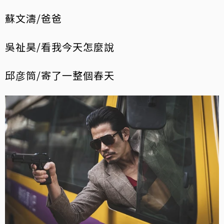
蘇文濤/爸爸
吳祉昊/看我今天怎麼說
邱彦筒/寄了一整個春天