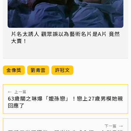
片名太誘人 觀眾誤以為藝術名片是A片 竟然
大賣！
金像獎
劉青雲
許冠文
←
上一篇
63歲關之琳爆「嬤孫戀」！戀上27歲男模她親
回應了
下一篇
→