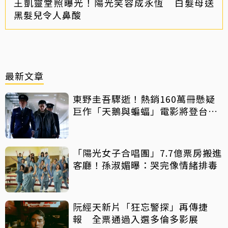
王凱靈堂照曝光！陽光笑容成永恆 白髮母送
黑髮兒令人鼻酸
最新文章
東野圭吾驟逝！熱銷160萬冊懸疑
巨作「天鵝與蝙蝠」電影將登台上
映
「陽光女子合唱團」7.7億票房搬進
客廳！孫淑媚曝：哭完像情緒排毒
阮經天新片「狂忘警探」再傳捷
報 全票通過入選多倫多影展