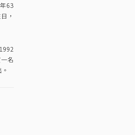
年63
生日，
992
演一名
出。