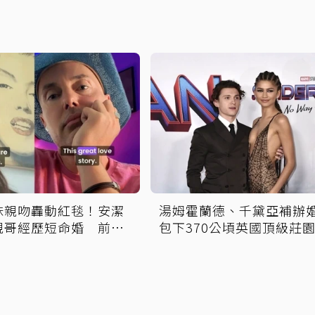
妹親吻轟動紅毯！安潔
湯姆霍蘭德、千黛亞補辦
親哥經歷短命婚 前妻
包下370公頃英國頂級莊園
櫃：終於自由了
派對曝光