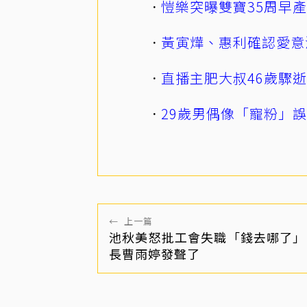
愷樂突曝雙寶35周早
黃寅燁、惠利確認愛意
直播主肥大叔46歲驟
29歲男偶像「寵粉」
←
上一篇
池秋美怒批工會失職「錢去哪了」
長曹雨婷發聲了