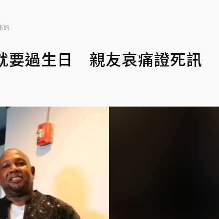
死訊
就要過生日 親友哀痛證死訊