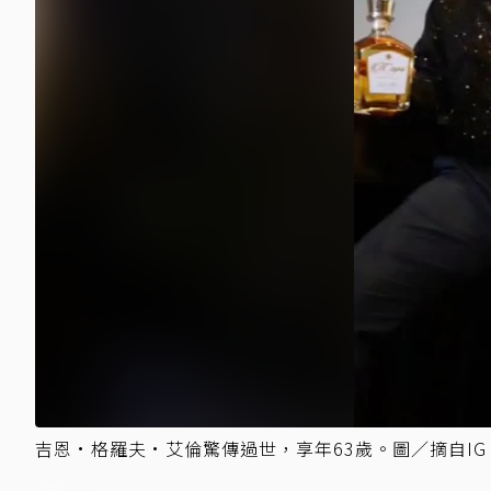
吉恩·格羅夫·艾倫驚傳過世，享年63歲。圖／摘自IG