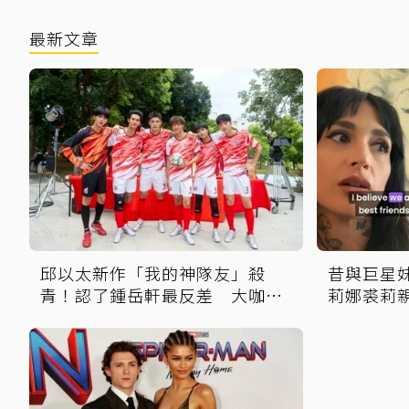
最新文章
邱以太新作「我的神隊友」殺
昔與巨星
青！認了鍾岳軒最反差 大咖男
莉娜裘莉
神驚喜客串
節目中出