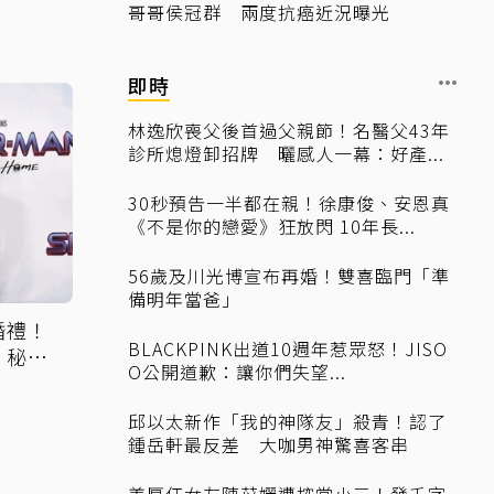
哥哥侯冠群 兩度抗癌近況曝光
即時
林逸欣喪父後首過父親節！名醫父43年
診所熄燈卸招牌 曬感人一幕：好產...
30秒預告一半都在親！徐康俊、安恩真
《不是你的戀愛》狂放閃 10年長...
56歲及川光博宣布再婚！雙喜臨門「準
備明年當爸」
婚禮！
BLACKPINK出道10週年惹眾怒！JISO
 秘密
O公開道歉：讓你們失望...
邱以太新作「我的神隊友」殺青！認了
鍾岳軒最反差 大咖男神驚喜客串
姜厚任女友陳苡孋遭控當小三！發千字