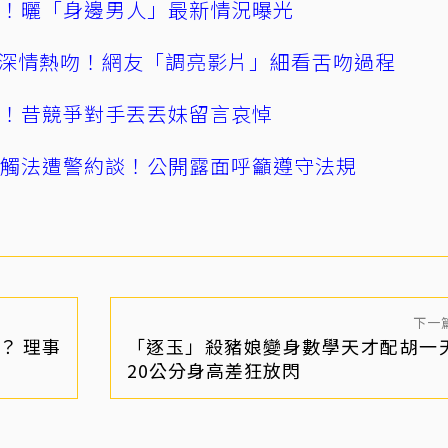
產！曬「身邊男人」最新情況曝光
深情熱吻！網友「調亮影片」細看舌吻過程
逝！昔競爭對手丟丟妹留言哀悼
誤觸法遭警約談！公開露面呼籲遵守法規
下一
？ 理事
「逐玉」殺豬娘變身數學天才配胡一
20公分身高差狂放閃