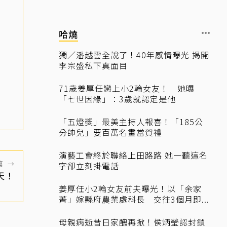
哈燒
獨／潘越雲全說了！40年感情曝光 揭開
李宗盛私下真面目
71歲姜厚任戀上小2輪女友！ 她曝
「七世因緣」：3歲就認定是他
「五燈獎」最美主持人報喜！「185公
分帥兒」要百萬名畫當賀禮
演藝工會終於聯絡上田路路 她一聽這名
篇
→
字卻立刻掛電話
天！
姜厚任小2輪女友前夫曝光！以「余家
菁」嫁縣府農業處科長 交往3個月即...
母親病逝昔日家醜再掀！侯炳瑩認封鎖