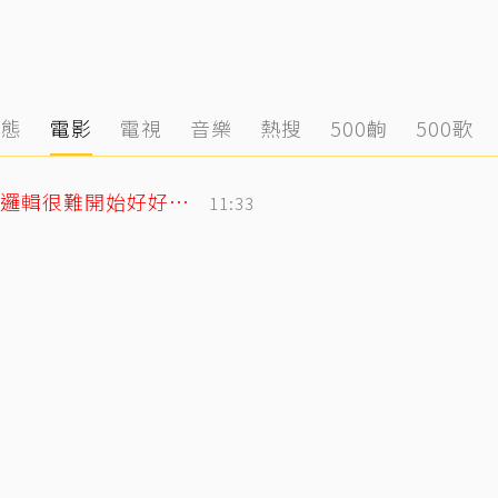
動態
電影
電視
音樂
熱搜
500齣
500歌
遭控當小三！姜厚任女友發千字文「不學邏輯很難開始好好活」
11:33