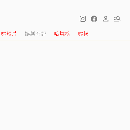
噓短片
娛樂有評
哈燒榜
噓粉