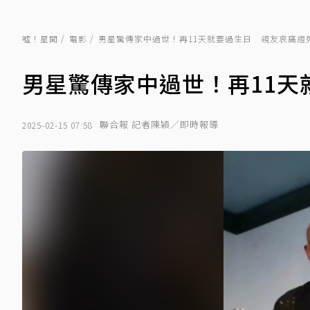
噓！星聞
電影
男星驚傳家中過世！再11天就要過生日 親友哀痛證
男星驚傳家中過世！再11天
聯合報 記者陳穎／即時報導
2025-02-15 07:58