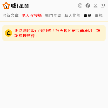
最新文章
肥大叔猝逝
熱門星聞
藝人動態
電影
電視
GD私下反差萌藏不住！霸總遇大聲公秒變乖兒
子、與法師合照掀網暴動