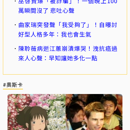
巫啓賢爆「被詐騙」！一個晚上100
萬瞬間沒了 悲吐心聲
曲家瑞突發聲「我受夠了」！自曝討
好型人格多年：我也會生氣
陳聆薇病逝江蕙崩潰爆哭！洩抗癌過
來人心聲：早知讓她多化一點
#奧斯卡