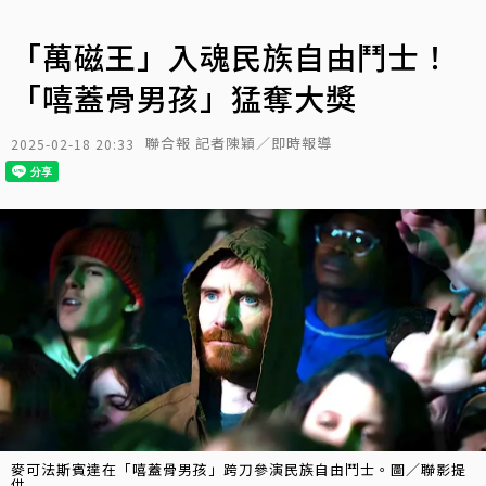
「萬磁王」入魂民族自由鬥士！
「嘻蓋骨男孩」猛奪大獎
聯合報 記者陳穎／即時報導
2025-02-18 20:33
麥可法斯賓達在「嘻蓋骨男孩」跨刀參演民族自由鬥士。圖／聯影提
供