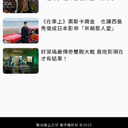
《在車上》奧斯卡摘金 也讓西島
秀俊成日本影帝「呆萌惹人愛」
好萊塢最傳奇雙胞大戰 竟拖到現在
才有結果！
聯合線上公司 著作權所有 ©2025