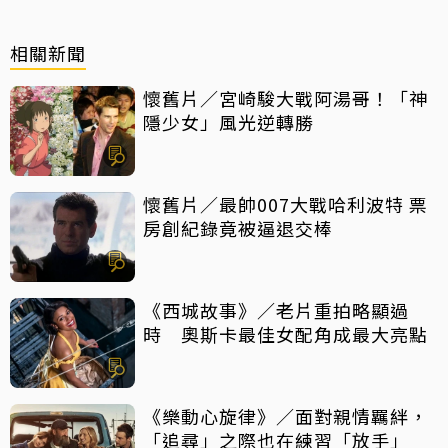
相關新聞
懷舊片／宮崎駿大戰阿湯哥！「神
隱少女」風光逆轉勝
懷舊片／最帥007大戰哈利波特 票
房創紀錄竟被逼退交棒
《西城故事》／老片重拍略顯過
時 奧斯卡最佳女配角成最大亮點
《樂動心旋律》／面對親情羈絆，
「追尋」之際也在練習「放手」