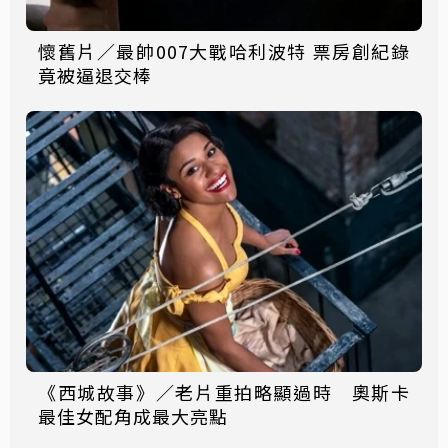
懷舊片／最帥007大戰哈利波特 票房創紀錄
竟被逼退交棒
《西城故事》／老片重拍略顯過時 奧斯卡
最佳女配角成最大亮點