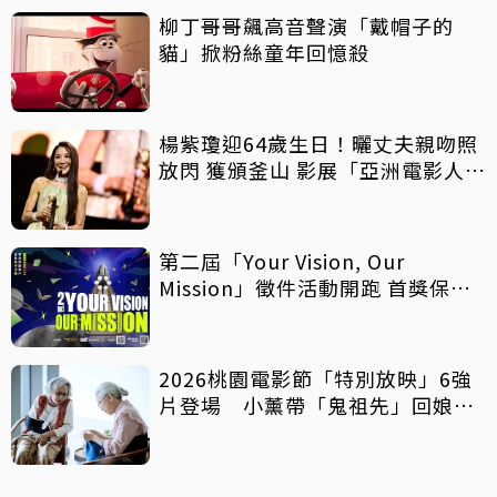
柳丁哥哥飆高音聲演「戴帽子的
貓」掀粉絲童年回憶殺
楊紫瓊迎64歲生日！曬丈夫親吻照
放閃 獲頒釜山 影展「亞洲電影人
獎」
第二屆「Your Vision, Our
Mission」徵件活動開跑 首獎保證
影像化
2026桃園電影節「特別放映」6強
片登場 小薰帶「鬼祖先」回娘
家！