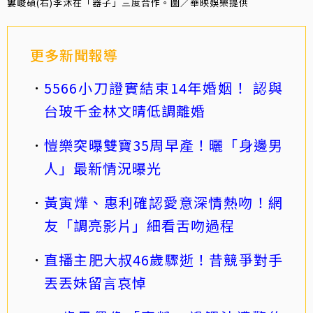
婁峻碩(右)李沐在「器子」三度合作。圖／華映娛樂提供
更多新聞報導
5566小刀證實結束14年婚姻！ 認與
台玻千金林文晴低調離婚
愷樂突曝雙寶35周早產！曬「身邊男
人」最新情況曝光
黃寅燁、惠利確認愛意深情熱吻！網
友「調亮影片」細看舌吻過程
直播主肥大叔46歲驟逝！昔競爭對手
丟丟妹留言哀悼