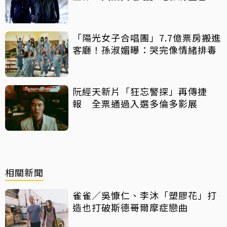
映
「陽光女子合唱團」7.7億票房搬進
客廳！孫淑媚曝：哭完像情緒排毒
阮經天新片「狂忘警探」再傳捷
報 全票通過入選多倫多影展
相關新聞
雀雀／吳慷仁、李沐「塑膠花」打
造也打破斯德哥爾摩症戀曲