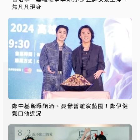
焦凡凡現身
鄭中基驚曝酗酒、憂鬱暫離演藝圈！鄭伊健
鬆口他近況