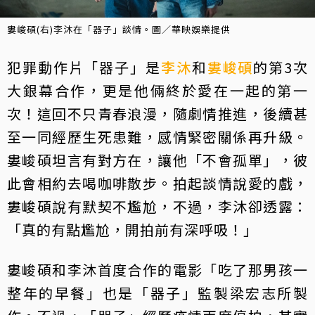
婁峻碩(右)李沐在「器子」談情。圖／華映娛樂提供
犯罪動作片「器子」是
李沐
和
婁峻碩
的第3次
大銀幕合作，更是他倆終於愛在一起的第一
次！這回不只青春浪漫，隨劇情推進，後續甚
至一同經歷生死患難，感情緊密關係再升級。
婁峻碩坦言有對方在，讓他「不會孤單」，彼
此會相約去喝咖啡散步。拍起談情說愛的戲，
婁峻碩說有默契不尷尬，不過，李沐卻透露：
「真的有點尷尬，開拍前有深呼吸！」
婁峻碩和李沐首度合作的電影「吃了那男孩一
整年的早餐」也是「器子」監製梁宏志所製