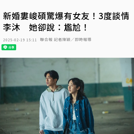
新婚婁峻碩驚爆有女友！3度談情
李沐 她卻說：尷尬！
聯合報 記者陳穎／即時報導
2025-02-19 15:11