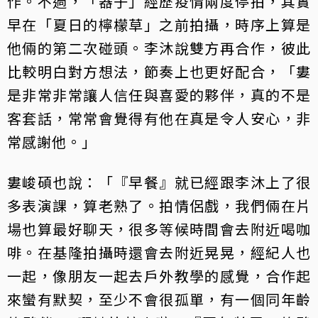
作。不過，「器子」經歷疫情兩度停拍，其實
早在「夏日的檸檬草」之前拍攝，時序上算是
他倆的第二次碰頭。李沐說雙方再合作，彼此
比較明白對方想法，節奏上也更好配合，「婁
是非常非常讓人信任與喜愛的夥伴，真的不是
客套話，常常會覺得有他在真是令人安心，非
常感謝他。」
婁峻碩也說：「『早餐』就已經跟李沐上了很
多表演課，算老熟了。拍情侶戲，我們倆在片
場也算最好聊天，很多等候時間會去附近喝咖
啡。在基隆拍攝時還會去附近晃晃，經紀人也
一起，像朋友一起去戶外教學的感覺，合作起
來蠻有默契，至少不會很孤單，有一個同年齡