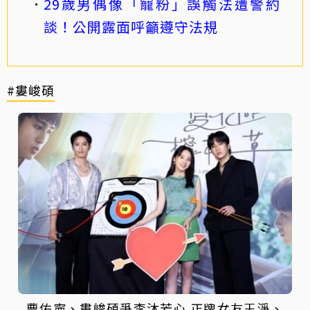
29歲男偶像「寵粉」誤觸法遭警約
談！公開露面呼籲遵守法規
#婁峻碩
曹佑寧、婁峻碩爭李沐芳心 正牌女友王淨、