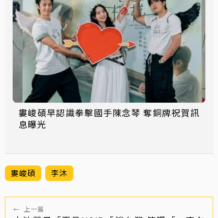
婁峻碩早認識拳擊國手陳念琴 奪銅牌祝賀訊
息曝光
婁峻碩
李沐
←
上一篇