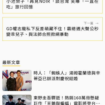
小池榮子「再見NOIR「談台灣 笑曝「一直在
吃」旅行回憶
下一篇
→
GD權志龍私下反差萌藏不住！霸總遇大聲公秒
變乖兒子、與法師合照掀網暴動
最新文章
時人：「蜘蛛人」湯姆霍蘭德與辛
蒂亞已辦派對慶祝結婚
東野圭吾驟逝！熱銷160萬冊懸疑
巨作「天鵝與蝙蝠」電影將登台上