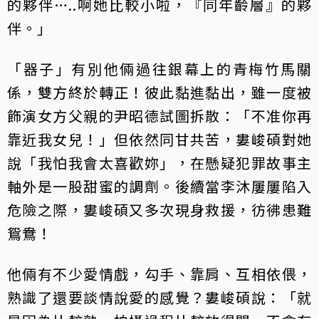
的夥伴…..啊她比較小啦，『同年齡層』的夥
伴。」
「器子」有別他倆過往銀幕上的青梅竹馬關
係，雙方終於轉正！彼此黏進黏出，雖一度被
飾演女方父親的尹昭德試圖拆散：「不准你再
靠近我女兒！」但依然同甘共苦，婁峻碩對她
說「我怕我會太喜歡妳」，在懸疑犯罪故事主
軸外是一股甜蜜的調劑。後續當李沐屢屢陷入
危險之際，婁峻碩又多次現身救援，彷彿患難
鴛鴦！
他倆有不少愛情戲，勾手、靠肩、互相依偎，
熟識了還要談情說愛的感覺？婁峻碩說：「就