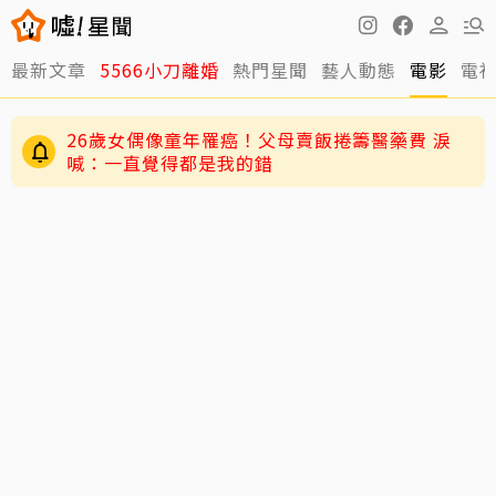
最新文章
5566小刀離婚
熱門星聞
藝人動態
電影
電
26歲女偶像童年罹癌！父母賣飯捲籌醫藥費 淚
喊：一直覺得都是我的錯