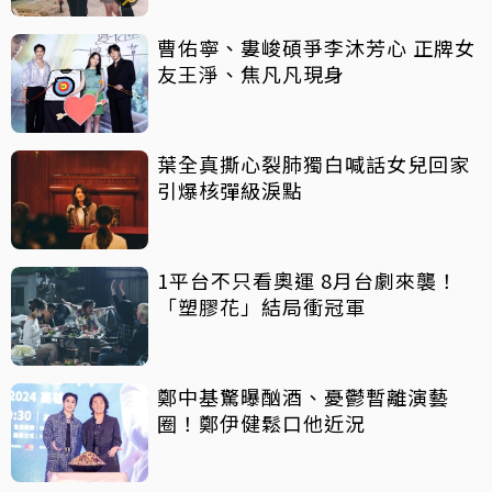
曹佑寧、婁峻碩爭李沐芳心 正牌女
友王淨、焦凡凡現身
葉全真撕心裂肺獨白喊話女兒回家
引爆核彈級淚點
1平台不只看奧運 8月台劇來襲！
「塑膠花」結局衝冠軍
鄭中基驚曝酗酒、憂鬱暫離演藝
圈！鄭伊健鬆口他近況