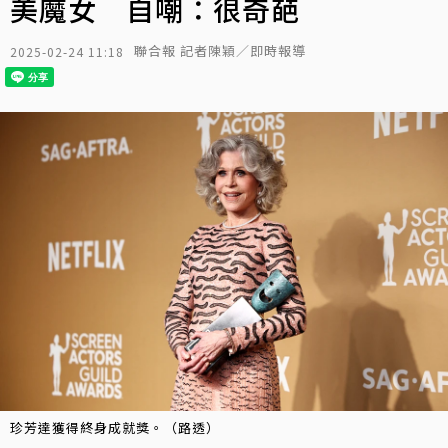
美魔女 自嘲：很奇葩
聯合報 記者陳穎／即時報導
2025-02-24 11:18
珍芳達獲得終身成就獎。（路透）