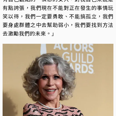
有點誇張，我們現在不能對正在發生的事情玩
笑以待，我們一定要勇敢、不能搞孤立，我們
要身處群體之中去幫助弱小，我們要找到方法
去激勵我們的未來。」