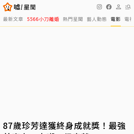
最新文章
5566小刀離婚
熱門星聞
藝人動態
電影
電
87歲珍芳達獲終身成就獎！最強